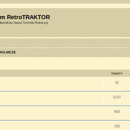
um RetroTRAKTOR
łośników Starej Techniki Rolniczej
 ROLNICZE
TEMATY
32
1237
905
192