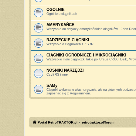
OGÓLNIE
Ogólnie o ciągnikach
AMERYKAŃCE
Wszystko co dotyczy amerykańskich ciągników - John Deere,
RADZIECKIE CIĄGNIKI
Wszystko o ciągnikach z ZSRR
CIĄGNIKI OGRODNICZE I MIKROCIĄGNIKI
Wszystkie małe ciągniczki takie jak Ursus C-308, Dzik, Mró
NOŚNIKI NARZĘDZI
Czyli RS i inne
SAMy
Ciągniki wykonane własnoręcznie, ale na głównych podzesp
zapoznać się z Regulaminem.
Portal RetroTRAKTOR.pl
retrotraktor.pl/forum