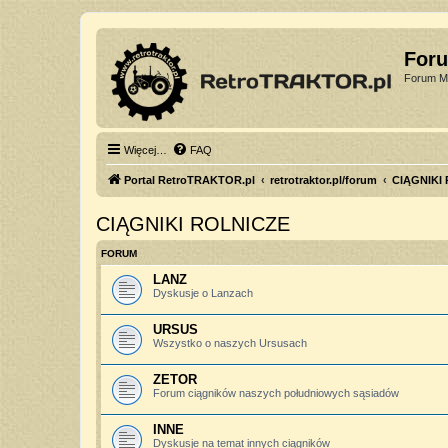
For
Forum Mi
Więcej…
FAQ
Portal RetroTRAKTOR.pl
retrotraktor.pl/forum
CIĄGNIKI
CIĄGNIKI ROLNICZE
FORUM
LANZ
Dyskusje o Lanzach
URSUS
Wszystko o naszych Ursusach
ZETOR
Forum ciągników naszych południowych sąsiadów
INNE
Dyskusje na temat innych ciągników