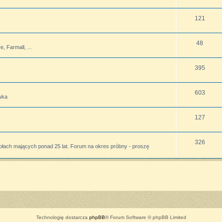
121
48
 Farmall, ...
395
603
wka
127
326
ołach mających ponad 25 lat. Forum na okres próbny - proszę
Technologię dostarcza
phpBB
® Forum Software © phpBB Limited