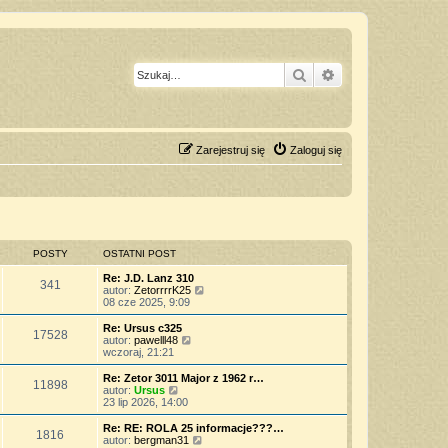
Szukaj
Wyszukiwanie z
Zarejestruj się
Zaloguj się
POSTY
OSTATNI POST
Re: J.D. Lanz 310
341
W
autor:
ZetorrrrK25
y
08 cze 2025, 9:09
ś
w
Re: Ursus c325
17528
i
W
autor:
pawelll48
e
y
wczoraj, 21:21
t
ś
l
w
Re: Zetor 3011 Major z 1962 r…
11898
n
i
W
autor:
Ursus
a
e
y
23 lip 2026, 14:00
j
t
ś
n
l
w
Re: RE: ROLA 25 informacje???…
o
1816
n
i
W
autor:
bergman31
w
a