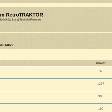
um RetroTRAKTOR
łośników Starej Techniki Rolniczej
 ROLNICZE
TEMATY
32
1237
905
192