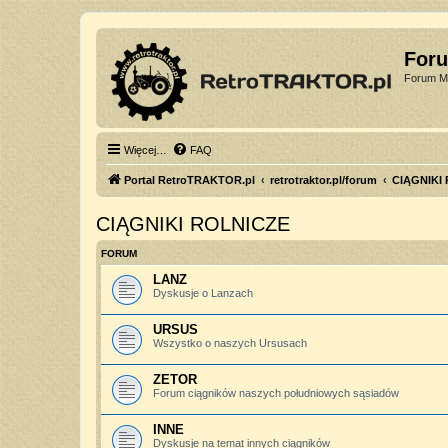
For
Forum Mi
Więcej…
FAQ
Portal RetroTRAKTOR.pl
retrotraktor.pl/forum
CIĄGNIKI
CIĄGNIKI ROLNICZE
FORUM
LANZ
Dyskusje o Lanzach
URSUS
Wszystko o naszych Ursusach
ZETOR
Forum ciągników naszych południowych sąsiadów
INNE
Dyskusje na temat innych ciągników