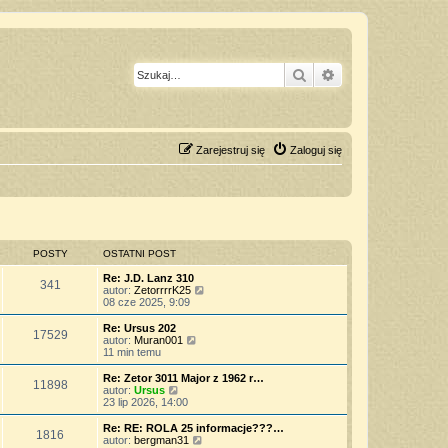
Szukaj
Wyszukiwanie z
Zarejestruj się
Zaloguj się
POSTY
OSTATNI POST
Re: J.D. Lanz 310
341
W
autor:
ZetorrrrK25
y
08 cze 2025, 9:09
ś
w
Re: Ursus 202
17529
i
W
autor:
Muran001
e
y
11 min temu
t
ś
l
w
Re: Zetor 3011 Major z 1962 r…
11898
n
i
W
autor:
Ursus
a
e
y
23 lip 2026, 14:00
j
t
ś
n
l
w
Re: RE: ROLA 25 informacje???…
o
1816
n
i
W
autor:
bergman31
w
a