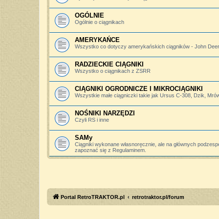
OGÓLNIE
Ogólnie o ciągnikach
AMERYKAŃCE
Wszystko co dotyczy amerykańskich ciągników - John Deere,
RADZIECKIE CIĄGNIKI
Wszystko o ciągnikach z ZSRR
CIĄGNIKI OGRODNICZE I MIKROCIĄGNIKI
Wszystkie małe ciągniczki takie jak Ursus C-308, Dzik, Mró
NOŚNIKI NARZĘDZI
Czyli RS i inne
SAMy
Ciągniki wykonane własnoręcznie, ale na głównych podzesp
zapoznać się z Regulaminem.
Portal RetroTRAKTOR.pl
retrotraktor.pl/forum