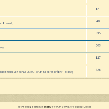
121
48
 Farmall, ...
395
603
wka
127
326
ołach mających ponad 25 lat. Forum na okres próbny - proszę
Technologię dostarcza
phpBB
® Forum Software © phpBB Limited