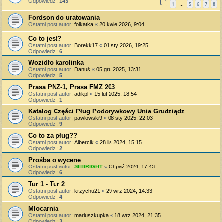
Odpowiedzi:
143
1
5
6
7
8
…
Fordson do uratowania
Ostatni post autor:
folkatka
«
20 kwie 2026, 9:04
Co to jest?
Ostatni post autor:
Borekk17
«
01 sty 2026, 19:25
Odpowiedzi:
6
Wozidło karolinka
Ostatni post autor:
Danuś
«
05 gru 2025, 13:31
Odpowiedzi:
5
Prasa PNZ-1, Prasa FMZ 203
Ostatni post autor:
adikpl
«
15 lut 2025, 18:54
Odpowiedzi:
1
Katalog Części Pług Podorywkowy Unia Grudziądz
Ostatni post autor:
pawlowski9
«
08 sty 2025, 22:03
Odpowiedzi:
9
Co to za pług??
Ostatni post autor:
Albercik
«
28 lis 2024, 15:15
Odpowiedzi:
2
Prośba o wycene
Ostatni post autor:
SEBRIGHT
«
03 paź 2024, 17:43
Odpowiedzi:
6
Tur 1 - Tur 2
Ostatni post autor:
krzychu21
«
29 wrz 2024, 14:33
Odpowiedzi:
4
Mlocarnia
Ostatni post autor:
mariuszkupka
«
18 wrz 2024, 21:35
Odpowiedzi:
3