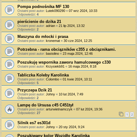
Pompa podnośnika MF 130
Ostatni post autor:
Lutek090290
«
07 wrz 2024, 10:33
Odpowiedzi:
4
pierścienie do dzika 21
Ostatni post autor:
adrian
«
21 lip 2024, 13:32
Odpowiedzi:
2
Maszyna do młocki i prasa
Ostatni post autor:
kronemat
«
30 cze 2024, 12:25
Potrzebna - rama obciązników c355 z obciąznikami.
Ostatni post autor:
bastolino
«
23 maja 2024, 12:46
Poszukuję wspornika zaworu hamulcowego c330
Ostatni post autor:
Krzysiekb91
«
16 maja 2024, 8:18
Tabliczka Koleby Karolinka
Ostatni post autor:
Colombo
«
01 kwie 2024, 10:11
Odpowiedzi:
5
Przyczepa Dzik 21
Ostatni post autor:
Johny
«
10 lut 2024, 7:49
Odpowiedzi:
2
Lampę do Ursusa c45 C451tył
Ostatni post autor:
arturwietnamczyk
«
07 lut 2024, 19:36
Odpowiedzi:
27
1
2
Silnik es7 es301d
Ostatni post autor:
Johny
«
20 sty 2024, 9:24
Poszukiwany kolor Wozidło Karolinka