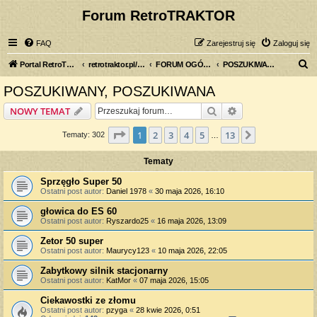
Forum RetroTRAKTOR
FAQ
Zarejestruj się
Zaloguj się
S
Portal RetroTRAKTOR.pl
retrotraktor.pl/forum
FORUM OGÓLNE
POSZUKIWANY, POSZUKIWANA
z
POSZUKIWANY, POSZUKIWANA
u
Szukaj
Wyszukiwanie z
NOWY TEMAT
k
a
Strona
1
z
13
1
2
3
4
5
13
Następna
Tematy: 302
…
j
Tematy
Sprzęgło Super 50
Ostatni post autor:
Daniel 1978
«
30 maja 2026, 16:10
głowica do ES 60
Ostatni post autor:
Ryszardo25
«
16 maja 2026, 13:09
Zetor 50 super
Ostatni post autor:
Maurycy123
«
10 maja 2026, 22:05
Zabytkowy silnik stacjonarny
Ostatni post autor:
KatMor
«
07 maja 2026, 15:05
Ciekawostki ze złomu
Ostatni post autor:
pzyga
«
28 kwie 2026, 0:51