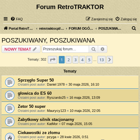
Forum RetroTRAKTOR
FAQ
Zarejestruj się
Zaloguj się
S
Portal RetroTRAKTOR.pl
retrotraktor.pl/forum
FORUM OGÓLNE
POSZUKIWANY, POSZUKIWANA
z
POSZUKIWANY, POSZUKIWANA
u
Szukaj
Wyszukiwanie z
NOWY TEMAT
k
a
Strona
1
z
13
1
2
3
4
5
13
Następna
Tematy: 302
…
j
Tematy
Sprzęgło Super 50
Ostatni post autor:
Daniel 1978
«
30 maja 2026, 16:10
głowica do ES 60
Ostatni post autor:
Ryszardo25
«
16 maja 2026, 13:09
Zetor 50 super
Ostatni post autor:
Maurycy123
«
10 maja 2026, 22:05
Zabytkowy silnik stacjonarny
Ostatni post autor:
KatMor
«
07 maja 2026, 15:05
Ciekawostki ze złomu
Ostatni post autor:
pzyga
«
28 kwie 2026, 0:51