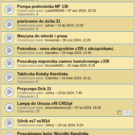
Pompa podnośnika MF 130
Ostatni post autor:
Lutek090290
«
07 wrz 2024, 10:33
Odpowiedzi:
4
pierścienie do dzika 21
Ostatni post autor:
adrian
«
21 lip 2024, 13:32
Odpowiedzi:
2
Maszyna do młocki i prasa
Ostatni post autor:
kronemat
«
30 cze 2024, 12:25
Potrzebna - rama obciązników c355 z obciąznikami.
Ostatni post autor:
bastolino
«
23 maja 2024, 12:46
Poszukuję wspornika zaworu hamulcowego c330
Ostatni post autor:
Krzysiekb91
«
16 maja 2024, 8:18
Tabliczka Koleby Karolinka
Ostatni post autor:
Colombo
«
01 kwie 2024, 10:11
Odpowiedzi:
5
Przyczepa Dzik 21
Ostatni post autor:
Johny
«
10 lut 2024, 7:49
Odpowiedzi:
2
Lampę do Ursusa c45 C451tył
Ostatni post autor:
arturwietnamczyk
«
07 lut 2024, 19:36
Odpowiedzi:
27
1
2
Silnik es7 es301d
Ostatni post autor:
Johny
«
20 sty 2024, 9:24
Poszukiwany kolor Wozidło Karolinka