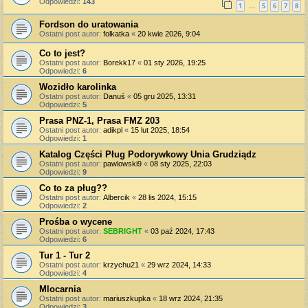
Odpowiedzi:
143
1
5
6
7
8
…
Fordson do uratowania
Ostatni post autor:
folkatka
«
20 kwie 2026, 9:04
Co to jest?
Ostatni post autor:
Borekk17
«
01 sty 2026, 19:25
Odpowiedzi:
6
Wozidło karolinka
Ostatni post autor:
Danuś
«
05 gru 2025, 13:31
Odpowiedzi:
5
Prasa PNZ-1, Prasa FMZ 203
Ostatni post autor:
adikpl
«
15 lut 2025, 18:54
Odpowiedzi:
1
Katalog Części Pług Podorywkowy Unia Grudziądz
Ostatni post autor:
pawlowski9
«
08 sty 2025, 22:03
Odpowiedzi:
9
Co to za pług??
Ostatni post autor:
Albercik
«
28 lis 2024, 15:15
Odpowiedzi:
2
Prośba o wycene
Ostatni post autor:
SEBRIGHT
«
03 paź 2024, 17:43
Odpowiedzi:
6
Tur 1 - Tur 2
Ostatni post autor:
krzychu21
«
29 wrz 2024, 14:33
Odpowiedzi:
4
Mlocarnia
Ostatni post autor:
mariuszkupka
«
18 wrz 2024, 21:35
Odpowiedzi:
3