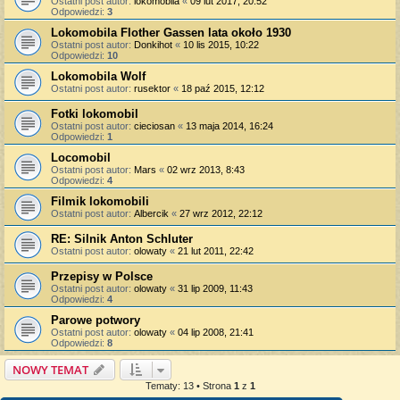
Ostatni post autor:
lokomobila
«
09 lut 2017, 20:52
Odpowiedzi:
3
Lokomobila Flother Gassen lata około 1930
Ostatni post autor:
Donkihot
«
10 lis 2015, 10:22
Odpowiedzi:
10
Lokomobila Wolf
Ostatni post autor:
rusektor
«
18 paź 2015, 12:12
Fotki lokomobil
Ostatni post autor:
cieciosan
«
13 maja 2014, 16:24
Odpowiedzi:
1
Locomobil
Ostatni post autor:
Mars
«
02 wrz 2013, 8:43
Odpowiedzi:
4
Filmik lokomobili
Ostatni post autor:
Albercik
«
27 wrz 2012, 22:12
RE: Silnik Anton Schluter
Ostatni post autor:
olowaty
«
21 lut 2011, 22:42
Przepisy w Polsce
Ostatni post autor:
olowaty
«
31 lip 2009, 11:43
Odpowiedzi:
4
Parowe potwory
Ostatni post autor:
olowaty
«
04 lip 2008, 21:41
Odpowiedzi:
8
NOWY TEMAT
Tematy: 13 • Strona
1
z
1