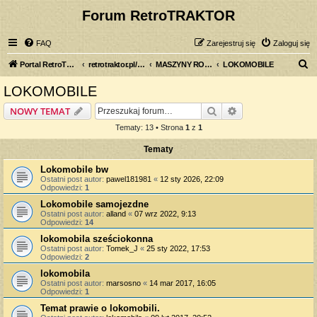
Forum RetroTRAKTOR
FAQ
Zarejestruj się
Zaloguj się
S
Portal RetroTRAKTOR.pl
retrotraktor.pl/forum
MASZYNY ROLNICZE
LOKOMOBILE
z
LOKOMOBILE
u
Szukaj
Wyszukiwanie z
NOWY TEMAT
k
Tematy: 13 • Strona
1
z
1
a
Tematy
j
Lokomobile bw
Ostatni post autor:
pawel181981
«
12 sty 2026, 22:09
Odpowiedzi:
1
Lokomobile samojezdne
Ostatni post autor:
alland
«
07 wrz 2022, 9:13
Odpowiedzi:
14
lokomobila sześciokonna
Ostatni post autor:
Tomek_J
«
25 sty 2022, 17:53
Odpowiedzi:
2
lokomobila
Ostatni post autor:
marsosno
«
14 mar 2017, 16:05
Odpowiedzi:
1
Temat prawie o lokomobili.