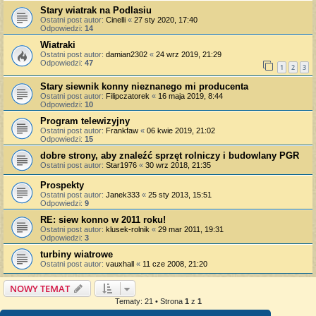
Stary wiatrak na Podlasiu
Ostatni post autor:
Cinelli
«
27 sty 2020, 17:40
Odpowiedzi:
14
Wiatraki
Ostatni post autor:
damian2302
«
24 wrz 2019, 21:29
Odpowiedzi:
47
1
2
3
Stary siewnik konny nieznanego mi producenta
Ostatni post autor:
Filipczatorek
«
16 maja 2019, 8:44
Odpowiedzi:
10
Program telewizyjny
Ostatni post autor:
Frankfaw
«
06 kwie 2019, 21:02
Odpowiedzi:
15
dobre strony, aby znaleźć sprzęt rolniczy i budowlany PGR
Ostatni post autor:
Star1976
«
30 wrz 2018, 21:35
Prospekty
Ostatni post autor:
Janek333
«
25 sty 2013, 15:51
Odpowiedzi:
9
RE: siew konno w 2011 roku!
Ostatni post autor:
klusek-rolnik
«
29 mar 2011, 19:31
Odpowiedzi:
3
turbiny wiatrowe
Ostatni post autor:
vauxhall
«
11 cze 2008, 21:20
NOWY TEMAT
Tematy: 21 • Strona
1
z
1