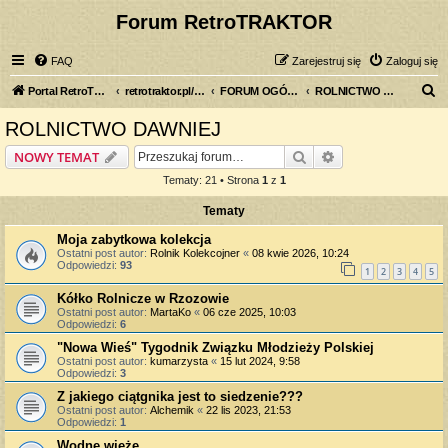
Forum RetroTRAKTOR
FAQ
Zarejestruj się
Zaloguj się
S
Portal RetroTRAKTOR.pl
retrotraktor.pl/forum
FORUM OGÓLNE
ROLNICTWO DAWNIEJ
z
ROLNICTWO DAWNIEJ
u
Szukaj
Wyszukiwanie z
NOWY TEMAT
k
Tematy: 21 • Strona
1
z
1
a
Tematy
j
Moja zabytkowa kolekcja
Ostatni post autor:
Rolnik Kolekcojner
«
08 kwie 2026, 10:24
Odpowiedzi:
93
1
2
3
4
5
Kółko Rolnicze w Rzozowie
Ostatni post autor:
MartaKo
«
06 cze 2025, 10:03
Odpowiedzi:
6
"Nowa Wieś" Tygodnik Związku Młodzieży Polskiej
Ostatni post autor:
kumarzysta
«
15 lut 2024, 9:58
Odpowiedzi:
3
Z jakiego ciątgnika jest to siedzenie???
Ostatni post autor:
Alchemik
«
22 lis 2023, 21:53
Odpowiedzi:
1
Wodne wieże