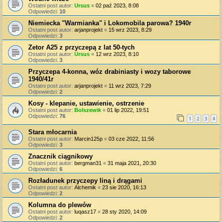
Ostatni post autor:
Ursus
«
02 paź 2023, 8:08
Odpowiedzi:
10
Niemiecka "Warmianka" i Lokomobila parowa? 1940r
Ostatni post autor:
arjanprojekt
«
15 wrz 2023, 8:29
Odpowiedzi:
3
Zetor A25 z przyczepą z lat 50-tych
Ostatni post autor:
Ursus
«
12 wrz 2023, 8:10
Odpowiedzi:
3
Przyczepa 4-konna, wóz drabiniasty i wozy taborowe
1940/41r
Ostatni post autor:
arjanprojekt
«
11 wrz 2023, 7:29
Odpowiedzi:
2
Kosy - klepanie, ustawienie, ostrzenie
Ostatni post autor:
Bolszewik
«
01 lip 2022, 19:51
Odpowiedzi:
76
1
2
3
4
Stara młocarnia
Ostatni post autor:
Marcin125p
«
03 cze 2022, 11:56
Odpowiedzi:
3
Znacznik ciągnikowy
Ostatni post autor:
bergman31
«
31 maja 2021, 20:30
Odpowiedzi:
6
Rozładunek przyczepy liną i drągami
Ostatni post autor:
Alchemik
«
23 sie 2020, 16:13
Odpowiedzi:
2
Kolumna do plewów
Ostatni post autor:
luqasz17
«
28 sty 2020, 14:09
Odpowiedzi:
2