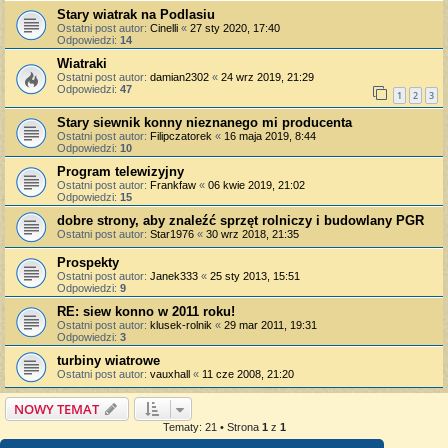
Stary wiatrak na Podlasiu
Ostatni post autor:
Cinelli
«
27 sty 2020, 17:40
Odpowiedzi:
14
Wiatraki
Ostatni post autor:
damian2302
«
24 wrz 2019, 21:29
Odpowiedzi:
47
1
2
3
Stary siewnik konny nieznanego mi producenta
Ostatni post autor:
Filipczatorek
«
16 maja 2019, 8:44
Odpowiedzi:
10
Program telewizyjny
Ostatni post autor:
Frankfaw
«
06 kwie 2019, 21:02
Odpowiedzi:
15
dobre strony, aby znaleźć sprzęt rolniczy i budowlany PGR
Ostatni post autor:
Star1976
«
30 wrz 2018, 21:35
Prospekty
Ostatni post autor:
Janek333
«
25 sty 2013, 15:51
Odpowiedzi:
9
RE: siew konno w 2011 roku!
Ostatni post autor:
klusek-rolnik
«
29 mar 2011, 19:31
Odpowiedzi:
3
turbiny wiatrowe
Ostatni post autor:
vauxhall
«
11 cze 2008, 21:20
NOWY TEMAT
Tematy: 21 • Strona
1
z
1