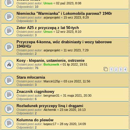
Ostatni post autor:
Ursus
«
02 paź 2023, 8:08
Odpowiedzi:
10
Niemiecka "Warmianka" i Lokomobila parowa? 1940r
Ostatni post autor:
arjanprojekt
«
15 wrz 2023, 8:29
Odpowiedzi:
3
Zetor A25 z przyczepą z lat 50-tych
Ostatni post autor:
Ursus
«
12 wrz 2023, 8:10
Odpowiedzi:
3
Przyczepa 4-konna, wóz drabiniasty i wozy taborowe
1940/41r
Ostatni post autor:
arjanprojekt
«
11 wrz 2023, 7:29
Odpowiedzi:
2
Kosy - klepanie, ustawienie, ostrzenie
Ostatni post autor:
Bolszewik
«
01 lip 2022, 19:51
Odpowiedzi:
76
1
2
3
4
Stara młocarnia
Ostatni post autor:
Marcin125p
«
03 cze 2022, 11:56
Odpowiedzi:
3
Znacznik ciągnikowy
Ostatni post autor:
bergman31
«
31 maja 2021, 20:30
Odpowiedzi:
6
Rozładunek przyczepy liną i drągami
Ostatni post autor:
Alchemik
«
23 sie 2020, 16:13
Odpowiedzi:
2
Kolumna do plewów
Ostatni post autor:
luqasz17
«
28 sty 2020, 14:09
Odpowiedzi:
2