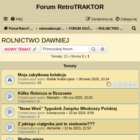
Forum RetroTRAKTOR
FAQ
Zarejestruj się
Zaloguj się
S
Portal RetroTRAKTOR.pl
retrotraktor.pl/forum
FORUM OGÓLNE
ROLNICTWO DAWNIEJ
z
ROLNICTWO DAWNIEJ
u
Szukaj
Wyszukiwanie z
NOWY TEMAT
k
Tematy: 21 • Strona
1
z
1
a
Tematy
j
Moja zabytkowa kolekcja
Ostatni post autor:
Rolnik Kolekcojner
«
08 kwie 2026, 10:24
Odpowiedzi:
93
1
2
3
4
5
Kółko Rolnicze w Rzozowie
Ostatni post autor:
MartaKo
«
06 cze 2025, 10:03
Odpowiedzi:
6
"Nowa Wieś" Tygodnik Związku Młodzieży Polskiej
Ostatni post autor:
kumarzysta
«
15 lut 2024, 9:58
Odpowiedzi:
3
Z jakiego ciątgnika jest to siedzenie???
Ostatni post autor:
Alchemik
«
22 lis 2023, 21:53
Odpowiedzi:
1
Wodne wieże