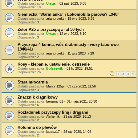
Ostatni post autor:
Ursus
«
02 paź 2023, 8:08
Odpowiedzi:
10
Niemiecka "Warmianka" i Lokomobila parowa? 1940r
Ostatni post autor:
arjanprojekt
«
15 wrz 2023, 8:29
Odpowiedzi:
3
Zetor A25 z przyczepą z lat 50-tych
Ostatni post autor:
Ursus
«
12 wrz 2023, 8:10
Odpowiedzi:
3
Przyczepa 4-konna, wóz drabiniasty i wozy taborowe
1940/41r
Ostatni post autor:
arjanprojekt
«
11 wrz 2023, 7:29
Odpowiedzi:
2
Kosy - klepanie, ustawienie, ostrzenie
Ostatni post autor:
Bolszewik
«
01 lip 2022, 19:51
Odpowiedzi:
76
1
2
3
4
Stara młocarnia
Ostatni post autor:
Marcin125p
«
03 cze 2022, 11:56
Odpowiedzi:
3
Znacznik ciągnikowy
Ostatni post autor:
bergman31
«
31 maja 2021, 20:30
Odpowiedzi:
6
Rozładunek przyczepy liną i drągami
Ostatni post autor:
Alchemik
«
23 sie 2020, 16:13
Odpowiedzi:
2
Kolumna do plewów
Ostatni post autor:
luqasz17
«
28 sty 2020, 14:09
Odpowiedzi:
2