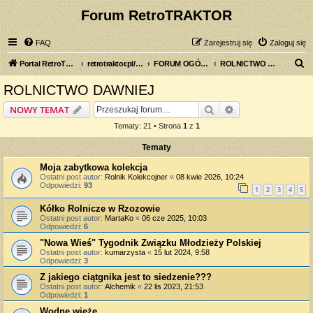
Forum RetroTRAKTOR
FAQ
Zarejestruj się
Zaloguj się
S
Portal RetroTRAKTOR.pl
retrotraktor.pl/forum
FORUM OGÓLNE
ROLNICTWO DAWNIEJ
z
ROLNICTWO DAWNIEJ
u
Szukaj
Wyszukiwanie z
NOWY TEMAT
k
Tematy: 21 • Strona
1
z
1
a
Tematy
j
Moja zabytkowa kolekcja
Ostatni post autor:
Rolnik Kolekcojner
«
08 kwie 2026, 10:24
Odpowiedzi:
93
1
2
3
4
5
Kółko Rolnicze w Rzozowie
Ostatni post autor:
MartaKo
«
06 cze 2025, 10:03
Odpowiedzi:
6
"Nowa Wieś" Tygodnik Związku Młodzieży Polskiej
Ostatni post autor:
kumarzysta
«
15 lut 2024, 9:58
Odpowiedzi:
3
Z jakiego ciątgnika jest to siedzenie???
Ostatni post autor:
Alchemik
«
22 lis 2023, 21:53
Odpowiedzi:
1
Wodne wieże