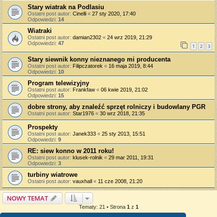
Stary wiatrak na Podlasiu
Ostatni post autor:
Cinelli
«
27 sty 2020, 17:40
Odpowiedzi:
14
Wiatraki
Ostatni post autor:
damian2302
«
24 wrz 2019, 21:29
Odpowiedzi:
47
1
2
3
Stary siewnik konny nieznanego mi producenta
Ostatni post autor:
Filipczatorek
«
16 maja 2019, 8:44
Odpowiedzi:
10
Program telewizyjny
Ostatni post autor:
Frankfaw
«
06 kwie 2019, 21:02
Odpowiedzi:
15
dobre strony, aby znaleźć sprzęt rolniczy i budowlany PGR
Ostatni post autor:
Star1976
«
30 wrz 2018, 21:35
Prospekty
Ostatni post autor:
Janek333
«
25 sty 2013, 15:51
Odpowiedzi:
9
RE: siew konno w 2011 roku!
Ostatni post autor:
klusek-rolnik
«
29 mar 2011, 19:31
Odpowiedzi:
3
turbiny wiatrowe
Ostatni post autor:
vauxhall
«
11 cze 2008, 21:20
NOWY TEMAT
Tematy: 21 • Strona
1
z
1