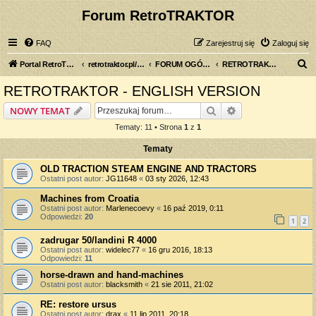
Forum RetroTRAKTOR
FAQ
Zarejestruj się
Zaloguj się
S
Portal RetroTRAKTOR.pl
retrotraktor.pl/forum
FORUM OGÓLNE
RETROTRAKTOR - ENGLISH VERSION
z
RETROTRAKTOR - ENGLISH VERSION
u
Szukaj
Wyszukiwanie z
NOWY TEMAT
k
Tematy: 11 • Strona
1
z
1
a
Tematy
j
OLD TRACTION STEAM ENGINE AND TRACTORS
Ostatni post autor:
JG11648
«
03 sty 2026, 12:43
Machines from Croatia
Ostatni post autor:
Marlenecoevy
«
16 paź 2019, 0:11
Odpowiedzi:
20
1
2
zadrugar 50/landini R 4000
Ostatni post autor:
widelec77
«
16 gru 2016, 18:13
Odpowiedzi:
11
horse-drawn and hand-machines
Ostatni post autor:
blacksmith
«
21 sie 2011, 21:02
RE: restore ursus
Ostatni post autor:
drax
«
11 lip 2011, 20:18