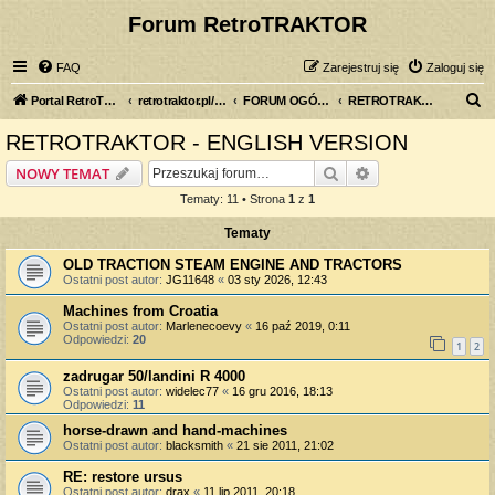
Forum RetroTRAKTOR
FAQ
Zarejestruj się
Zaloguj się
S
Portal RetroTRAKTOR.pl
retrotraktor.pl/forum
FORUM OGÓLNE
RETROTRAKTOR - ENGLISH VERSION
z
RETROTRAKTOR - ENGLISH VERSION
u
Szukaj
Wyszukiwanie z
NOWY TEMAT
k
Tematy: 11 • Strona
1
z
1
a
Tematy
j
OLD TRACTION STEAM ENGINE AND TRACTORS
Ostatni post autor:
JG11648
«
03 sty 2026, 12:43
Machines from Croatia
Ostatni post autor:
Marlenecoevy
«
16 paź 2019, 0:11
Odpowiedzi:
20
1
2
zadrugar 50/landini R 4000
Ostatni post autor:
widelec77
«
16 gru 2016, 18:13
Odpowiedzi:
11
horse-drawn and hand-machines
Ostatni post autor:
blacksmith
«
21 sie 2011, 21:02
RE: restore ursus
Ostatni post autor:
drax
«
11 lip 2011, 20:18