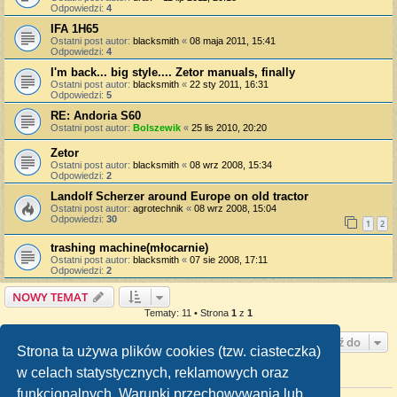
Odpowiedzi:
4
IFA 1H65
Ostatni post autor:
blacksmith
«
08 maja 2011, 15:41
Odpowiedzi:
4
I'm back... big style.... Zetor manuals, finally
Ostatni post autor:
blacksmith
«
22 sty 2011, 16:31
Odpowiedzi:
5
RE: Andoria S60
Ostatni post autor:
Bolszewik
«
25 lis 2010, 20:20
Zetor
Ostatni post autor:
blacksmith
«
08 wrz 2008, 15:34
Odpowiedzi:
2
Landolf Scherzer around Europe on old tractor
Ostatni post autor:
agrotechnik
«
08 wrz 2008, 15:04
Odpowiedzi:
30
1
2
trashing machine(młocarnie)
Ostatni post autor:
blacksmith
«
07 sie 2008, 17:11
Odpowiedzi:
2
NOWY TEMAT
Tematy: 11 • Strona
1
z
1
Przejdź do
Strona ta używa plików cookies (tzw. ciasteczka)
w celach statystycznych, reklamowych oraz
TWOJE UPRAWNIENIA NA TYM FORUM
funkcjonalnych. Warunki przechowywania lub