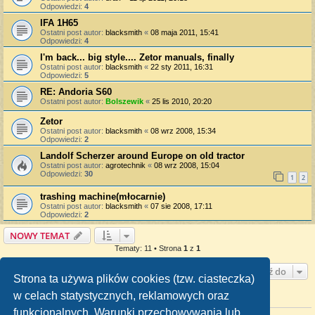
Odpowiedzi:
4
IFA 1H65
Ostatni post autor:
blacksmith
«
08 maja 2011, 15:41
Odpowiedzi:
4
I'm back... big style.... Zetor manuals, finally
Ostatni post autor:
blacksmith
«
22 sty 2011, 16:31
Odpowiedzi:
5
RE: Andoria S60
Ostatni post autor:
Bolszewik
«
25 lis 2010, 20:20
Zetor
Ostatni post autor:
blacksmith
«
08 wrz 2008, 15:34
Odpowiedzi:
2
Landolf Scherzer around Europe on old tractor
Ostatni post autor:
agrotechnik
«
08 wrz 2008, 15:04
Odpowiedzi:
30
1
2
trashing machine(młocarnie)
Ostatni post autor:
blacksmith
«
07 sie 2008, 17:11
Odpowiedzi:
2
NOWY TEMAT
Tematy: 11 • Strona
1
z
1
Przejdź do
Strona ta używa plików cookies (tzw. ciasteczka)
w celach statystycznych, reklamowych oraz
TWOJE UPRAWNIENIA NA TYM FORUM
funkcjonalnych. Warunki przechowywania lub