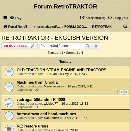
Forum RetroTRAKTOR
FAQ
Zarejestruj się
Zaloguj się
S
Portal RetroTRAKTOR.pl
retrotraktor.pl/forum
FORUM OGÓLNE
RETROTRAKTOR - ENGLISH VERSION
z
RETROTRAKTOR - ENGLISH VERSION
u
Szukaj
Wyszukiwanie z
NOWY TEMAT
k
Tematy: 11 • Strona
1
z
1
a
Tematy
j
OLD TRACTION STEAM ENGINE AND TRACTORS
Ostatni post autor:
JG11648
«
03 sty 2026, 12:43
Machines from Croatia
Ostatni post autor:
Marlenecoevy
«
16 paź 2019, 0:11
Odpowiedzi:
20
1
2
zadrugar 50/landini R 4000
Ostatni post autor:
widelec77
«
16 gru 2016, 18:13
Odpowiedzi:
11
horse-drawn and hand-machines
Ostatni post autor:
blacksmith
«
21 sie 2011, 21:02
RE: restore ursus
Ostatni post autor:
drax
«
11 lip 2011, 20:18