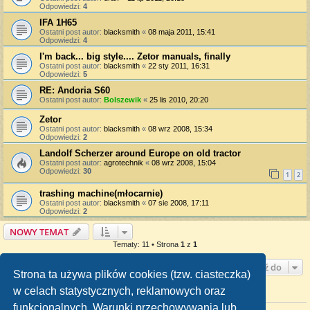
Odpowiedzi:
4
IFA 1H65
Ostatni post autor:
blacksmith
«
08 maja 2011, 15:41
Odpowiedzi:
4
I'm back... big style.... Zetor manuals, finally
Ostatni post autor:
blacksmith
«
22 sty 2011, 16:31
Odpowiedzi:
5
RE: Andoria S60
Ostatni post autor:
Bolszewik
«
25 lis 2010, 20:20
Zetor
Ostatni post autor:
blacksmith
«
08 wrz 2008, 15:34
Odpowiedzi:
2
Landolf Scherzer around Europe on old tractor
Ostatni post autor:
agrotechnik
«
08 wrz 2008, 15:04
Odpowiedzi:
30
1
2
trashing machine(młocarnie)
Ostatni post autor:
blacksmith
«
07 sie 2008, 17:11
Odpowiedzi:
2
NOWY TEMAT
Tematy: 11 • Strona
1
z
1
Przejdź do
Strona ta używa plików cookies (tzw. ciasteczka)
w celach statystycznych, reklamowych oraz
TWOJE UPRAWNIENIA NA TYM FORUM
funkcjonalnych. Warunki przechowywania lub