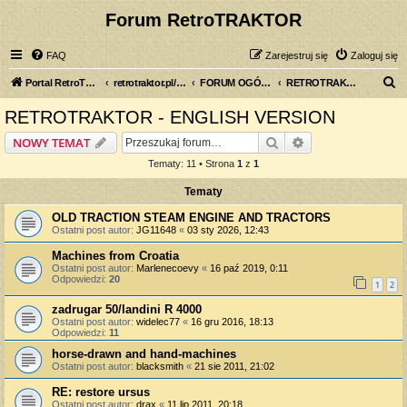
Forum RetroTRAKTOR
FAQ
Zarejestruj się
Zaloguj się
S
Portal RetroTRAKTOR.pl
retrotraktor.pl/forum
FORUM OGÓLNE
RETROTRAKTOR - ENGLISH VERSION
z
RETROTRAKTOR - ENGLISH VERSION
u
Szukaj
Wyszukiwanie z
NOWY TEMAT
k
Tematy: 11 • Strona
1
z
1
a
Tematy
j
OLD TRACTION STEAM ENGINE AND TRACTORS
Ostatni post autor:
JG11648
«
03 sty 2026, 12:43
Machines from Croatia
Ostatni post autor:
Marlenecoevy
«
16 paź 2019, 0:11
Odpowiedzi:
20
1
2
zadrugar 50/landini R 4000
Ostatni post autor:
widelec77
«
16 gru 2016, 18:13
Odpowiedzi:
11
horse-drawn and hand-machines
Ostatni post autor:
blacksmith
«
21 sie 2011, 21:02
RE: restore ursus
Ostatni post autor:
drax
«
11 lip 2011, 20:18