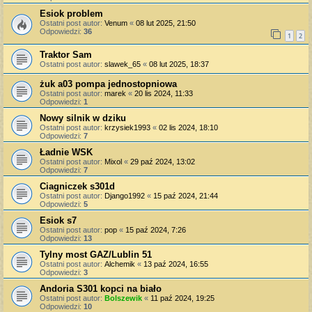
Esiok problem
Ostatni post autor:
Venum
«
08 lut 2025, 21:50
Odpowiedzi:
36
1
2
Traktor Sam
Ostatni post autor:
slawek_65
«
08 lut 2025, 18:37
żuk a03 pompa jednostopniowa
Ostatni post autor:
marek
«
20 lis 2024, 11:33
Odpowiedzi:
1
Nowy silnik w dziku
Ostatni post autor:
krzysiek1993
«
02 lis 2024, 18:10
Odpowiedzi:
7
Ładnie WSK
Ostatni post autor:
Mixol
«
29 paź 2024, 13:02
Odpowiedzi:
7
Ciagniczek s301d
Ostatni post autor:
Django1992
«
15 paź 2024, 21:44
Odpowiedzi:
5
Esiok s7
Ostatni post autor:
pop
«
15 paź 2024, 7:26
Odpowiedzi:
13
Tylny most GAZ/Lublin 51
Ostatni post autor:
Alchemik
«
13 paź 2024, 16:55
Odpowiedzi:
3
Andoria S301 kopci na biało
Ostatni post autor:
Bolszewik
«
11 paź 2024, 19:25
Odpowiedzi:
10