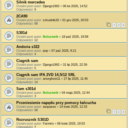
Silnik mercedes
Ostatni post autor:
Django1992
«
06 lut 2026, 14:52
Odpowiedzi:
9
2CA90
Ostatni post autor:
szkudnik20
«
01 gru 2025, 20:53
Odpowiedzi:
58
1
2
3
S301d
Ostatni post autor:
Bolszewik
«
18 paź 2025, 19:58
Odpowiedzi:
12
Andoria s322
Ostatni post autor:
pop
«
07 paź 2025, 8:21
Odpowiedzi:
4
Ciagnik sam
Ostatni post autor:
Django1992
«
31 lip 2025, 22:39
Odpowiedzi:
5
Ciągnik sam IFA 2VD 14,5/12 SRL
Ostatni post autor:
arturghost11
«
27 lip 2025, 11:45
Odpowiedzi:
14
Sam s301d
Ostatni post autor:
Bolszewik
«
04 maja 2025, 12:44
Odpowiedzi:
3
Przeniesienie napędu przy pomocy łańcucha
Ostatni post autor:
asquares
«
14 kwie 2025, 12:33
Odpowiedzi:
58
1
2
3
Rozrusznik S301D
Ostatni post autor:
Farmiro
«
06 kwie 2025, 19:53
Odpowiedzi:
7