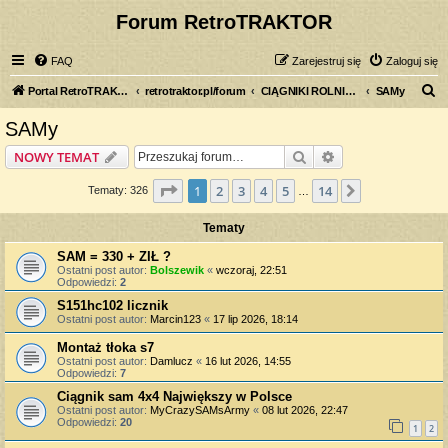
Forum RetroTRAKTOR
FAQ
Zarejestruj się
Zaloguj się
S
Portal RetroTRAKTOR.pl
retrotraktor.pl/forum
CIĄGNIKI ROLNICZE
SAMy
z
SAMy
u
Szukaj
Wyszukiwanie z
NOWY TEMAT
k
a
Strona
1
z
14
1
2
3
4
5
14
Następna
Tematy: 326
…
j
Tematy
SAM = 330 + ZIŁ ?
Ostatni post autor:
Bolszewik
«
wczoraj, 22:51
Odpowiedzi:
2
S151hc102 licznik
Ostatni post autor:
Marcin123
«
17 lip 2026, 18:14
Montaż tłoka s7
Ostatni post autor:
Damlucz
«
16 lut 2026, 14:55
Odpowiedzi:
7
Ciągnik sam 4x4 Największy w Polsce
Ostatni post autor:
MyCrazySAMsArmy
«
08 lut 2026, 22:47
Odpowiedzi:
20
1
2