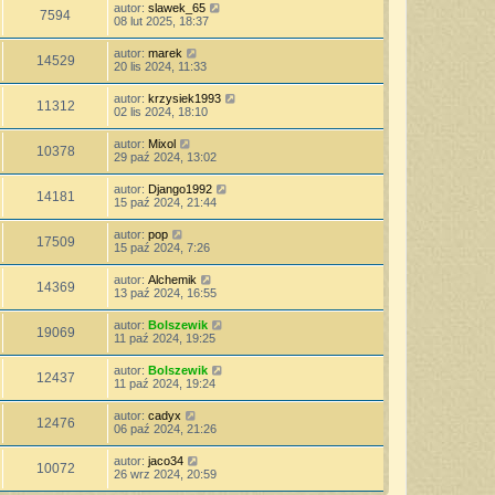
autor:
slawek_65
7594
08 lut 2025, 18:37
autor:
marek
14529
20 lis 2024, 11:33
autor:
krzysiek1993
11312
02 lis 2024, 18:10
autor:
Mixol
10378
29 paź 2024, 13:02
autor:
Django1992
14181
15 paź 2024, 21:44
autor:
pop
17509
15 paź 2024, 7:26
autor:
Alchemik
14369
13 paź 2024, 16:55
autor:
Bolszewik
19069
11 paź 2024, 19:25
autor:
Bolszewik
12437
11 paź 2024, 19:24
autor:
cadyx
12476
06 paź 2024, 21:26
autor:
jaco34
10072
26 wrz 2024, 20:59