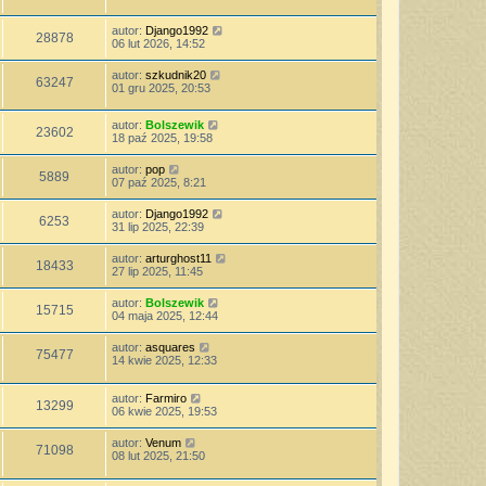
autor:
Django1992
28878
06 lut 2026, 14:52
autor:
szkudnik20
63247
01 gru 2025, 20:53
autor:
Bolszewik
23602
18 paź 2025, 19:58
autor:
pop
5889
07 paź 2025, 8:21
autor:
Django1992
6253
31 lip 2025, 22:39
autor:
arturghost11
18433
27 lip 2025, 11:45
autor:
Bolszewik
15715
04 maja 2025, 12:44
autor:
asquares
75477
14 kwie 2025, 12:33
autor:
Farmiro
13299
06 kwie 2025, 19:53
autor:
Venum
71098
08 lut 2025, 21:50