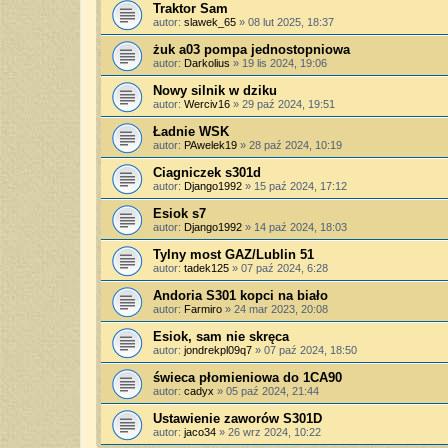
Traktor Sam
autor:
slawek_65
»
08 lut 2025, 18:37
żuk a03 pompa jednostopniowa
autor:
Darkolius
»
19 lis 2024, 19:06
Nowy silnik w dziku
autor:
Werciv16
»
29 paź 2024, 19:51
Ładnie WSK
autor:
PAwelek19
»
28 paź 2024, 10:19
Ciagniczek s301d
autor:
Django1992
»
15 paź 2024, 17:12
Esiok s7
autor:
Django1992
»
14 paź 2024, 18:03
Tylny most GAZ/Lublin 51
autor:
tadek125
»
07 paź 2024, 6:28
Andoria S301 kopci na biało
autor:
Farmiro
»
24 mar 2023, 20:08
Esiok, sam nie skręca
autor:
jondrekpl09q7
»
07 paź 2024, 18:50
świeca płomieniowa do 1CA90
autor:
cadyx
»
05 paź 2024, 21:44
Ustawienie zaworów S301D
autor:
jaco34
»
26 wrz 2024, 10:22