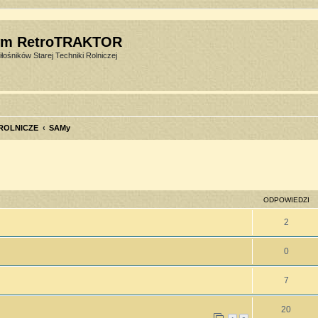
um RetroTRAKTOR
łośników Starej Techniki Rolniczej
 ROLNICZE
SAMy
szukiwanie zaawansowane
ODPOWIEDZI
2
0
7
20