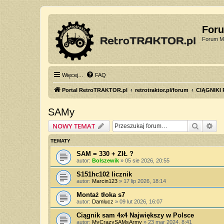
For
Forum Mi
Więcej…
FAQ
Portal RetroTRAKTOR.pl
retrotraktor.pl/forum
CIĄGNIKI
SAMy
Szukaj
Wy
NOWY TEMAT
TEMATY
SAM = 330 + ZIŁ ?
autor:
Bolszewik
»
05 sie 2026, 20:55
S151hc102 licznik
autor:
Marcin123
»
17 lip 2026, 18:14
Montaż tłoka s7
autor:
Damlucz
»
09 lut 2026, 16:07
Ciągnik sam 4x4 Największy w Polsce
autor:
MyCrazySAMsArmy
»
23 mar 2024, 8:41