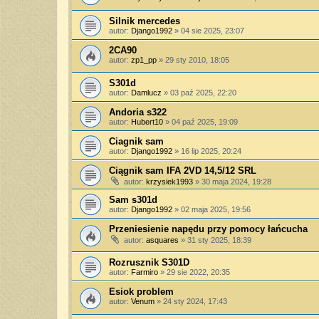
Silnik mercedes
autor:
Django1992
»
04 sie 2025, 23:07
2CA90
autor:
zp1_pp
»
29 sty 2010, 18:05
S301d
autor:
Damlucz
»
03 paź 2025, 22:20
Andoria s322
autor:
Hubert10
»
04 paź 2025, 19:09
Ciagnik sam
autor:
Django1992
»
16 lip 2025, 20:24
Ciągnik sam IFA 2VD 14,5/12 SRL
autor:
krzysiek1993
»
30 maja 2024, 19:28
Sam s301d
autor:
Django1992
»
02 maja 2025, 19:56
Przeniesienie napędu przy pomocy łańcucha
autor:
asquares
»
31 sty 2025, 18:39
Rozrusznik S301D
autor:
Farmiro
»
29 sie 2022, 20:35
Esiok problem
autor:
Venum
»
24 sty 2024, 17:43