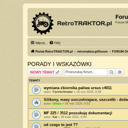
For
Forum Mi
Więcej…
FAQ
Portal RetroTRAKTOR.pl
retrotraktor.pl/forum
FORUM O
PORADY I WSKAZÓWKI
Szukaj
Wy
NOWY TEMAT
TEMATY
wymiana zbiornika paliwa ursus c4011
autor:
FarmerAmator
»
16 cze 2026, 6:38
Silikony, masy uszczelniajace, uszczelki - do
autor:
Ursus
»
09 mar 2026, 8:53
MF 225 / 3512 poszukuję dokumentacji
autor:
Kat
»
28 kwie 2015, 0:44
od czego to jest ??