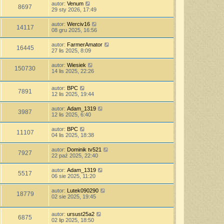
autor:
Venum
8697
29 sty 2026, 17:49
autor:
Werciv16
14117
08 gru 2025, 16:56
autor:
FarmerAmator
16445
27 lis 2025, 8:09
autor:
Wiesiek
150730
14 lis 2025, 22:26
autor:
BPC
7891
12 lis 2025, 19:44
autor:
Adam_1319
3987
12 lis 2025, 6:40
autor:
BPC
11107
04 lis 2025, 18:38
autor:
Dominik tv521
7927
22 paź 2025, 22:40
autor:
Adam_1319
5517
06 sie 2025, 11:20
autor:
Lutek090290
18779
02 sie 2025, 19:45
autor:
ursust25a2
6875
02 lip 2025, 18:50