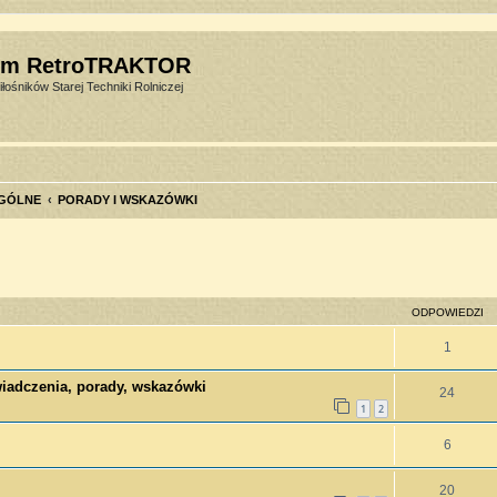
um RetroTRAKTOR
łośników Starej Techniki Rolniczej
GÓLNE
PORADY I WSKAZÓWKI
szukiwanie zaawansowane
ODPOWIEDZI
1
świadczenia, porady, wskazówki
24
1
2
6
20