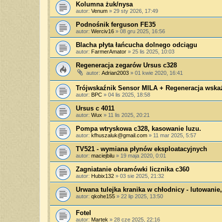
Kolumna żuk/nysa
autor:
Venum
»
29 sty 2026, 17:49
Podnośnik ferguson FE35
autor:
Werciv16
»
08 gru 2025, 16:56
Blacha płyta łańcucha dolnego odciągu
autor:
FarmerAmator
»
25 lis 2025, 10:03
Regeneracja zegarów Ursus c328
autor:
Adrian2003
»
01 kwie 2020, 16:41
Trójwskaźnik Sensor MILA + Regeneracja wska
autor:
BPC
»
04 lis 2025, 18:58
Ursus c 4011
autor:
Wux
»
11 lis 2025, 20:21
Pompa wtryskowa c328, kasowanie luzu.
autor:
kfhuszaluk@gmail.com
»
11 mar 2025, 5:57
TV521 - wymiana płynów eksploatacyjnych
autor:
maciejbilu
»
19 maja 2020, 0:01
Zagniatanie obramówki licznika c360
autor:
Hubix132
»
03 sie 2025, 21:32
Urwana tulejka kranika w chłodnicy - lutowanie,
autor:
qkohe155
»
22 lip 2025, 13:50
Fotel
autor:
Martek
»
28 cze 2025, 22:16