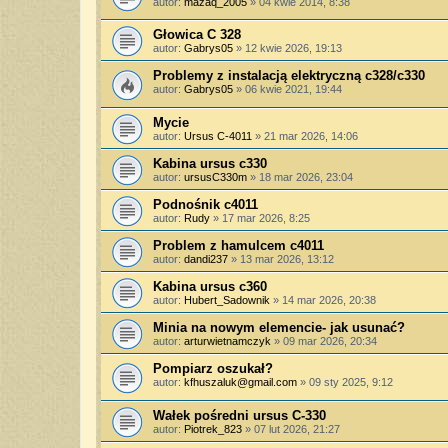
autor:
mazaq_2005
»
04 kwie 2014, 8:38
Głowica C 328
autor:
Gabrys05
»
12 kwie 2026, 19:13
Problemy z instalacją elektryczną c328/c330
autor:
Gabrys05
»
06 kwie 2021, 19:44
Mycie
autor:
Ursus C-4011
»
21 mar 2026, 14:06
Kabina ursus c330
autor:
ursusC330m
»
18 mar 2026, 23:04
Podnośnik c4011
autor:
Rudy
»
17 mar 2026, 8:25
Problem z hamulcem c4011
autor:
dandi237
»
13 mar 2026, 13:12
Kabina ursus c360
autor:
Hubert_Sadownik
»
14 mar 2026, 20:38
Minia na nowym elemencie- jak usunać?
autor:
arturwietnamczyk
»
09 mar 2026, 20:34
Pompiarz oszukał?
autor:
kfhuszaluk@gmail.com
»
09 sty 2025, 9:12
Wałek pośredni ursus C-330
autor:
Piotrek_823
»
07 lut 2026, 21:27