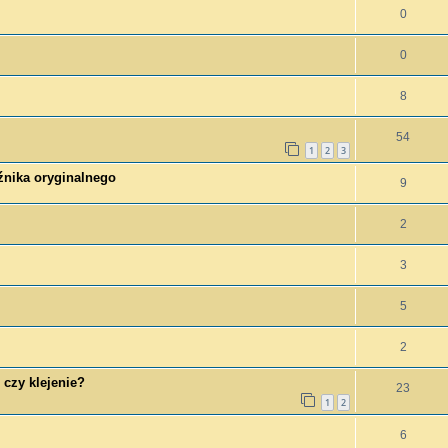
0
0
8
54
1
2
3
źnika oryginalnego
9
2
3
5
2
 czy klejenie?
23
1
2
6