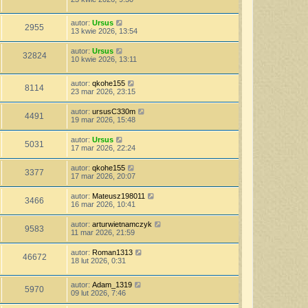
autor:
Ursus
2955
13 kwie 2026, 13:54
autor:
Ursus
32824
10 kwie 2026, 13:11
autor:
qkohe155
8114
23 mar 2026, 23:15
autor:
ursusC330m
4491
19 mar 2026, 15:48
autor:
Ursus
5031
17 mar 2026, 22:24
autor:
qkohe155
3377
17 mar 2026, 20:07
autor:
Mateusz198011
3466
16 mar 2026, 10:41
autor:
arturwietnamczyk
9583
11 mar 2026, 21:59
autor:
Roman1313
46672
18 lut 2026, 0:31
autor:
Adam_1319
5970
09 lut 2026, 7:46