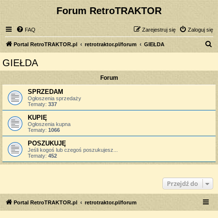
Forum RetroTRAKTOR
FAQ
Zarejestruj się
Zaloguj się
S
Portal RetroTRAKTOR.pl
retrotraktor.pl/forum
GIEŁDA
z
GIEŁDA
u
Forum
k
a
SPRZEDAM
Ogłoszenia sprzedaży
j
Tematy:
337
KUPIĘ
Ogłoszenia kupna
Tematy:
1066
POSZUKUJĘ
Jeśli kogoś lub czegoś poszukujesz...
Tematy:
452
Przejdź do
Portal RetroTRAKTOR.pl
retrotraktor.pl/forum