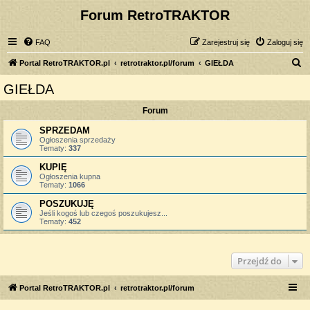
Forum RetroTRAKTOR
FAQ
Zarejestruj się
Zaloguj się
S
Portal RetroTRAKTOR.pl
retrotraktor.pl/forum
GIEŁDA
z
GIEŁDA
u
Forum
k
a
SPRZEDAM
Ogłoszenia sprzedaży
j
Tematy:
337
KUPIĘ
Ogłoszenia kupna
Tematy:
1066
POSZUKUJĘ
Jeśli kogoś lub czegoś poszukujesz...
Tematy:
452
Przejdź do
Portal RetroTRAKTOR.pl
retrotraktor.pl/forum