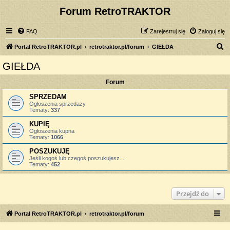
Forum RetroTRAKTOR
FAQ
Zarejestruj się
Zaloguj się
S
Portal RetroTRAKTOR.pl
retrotraktor.pl/forum
GIEŁDA
z
GIEŁDA
u
Forum
k
a
SPRZEDAM
Ogłoszenia sprzedaży
j
Tematy:
337
KUPIĘ
Ogłoszenia kupna
Tematy:
1066
POSZUKUJĘ
Jeśli kogoś lub czegoś poszukujesz...
Tematy:
452
Przejdź do
Portal RetroTRAKTOR.pl
retrotraktor.pl/forum