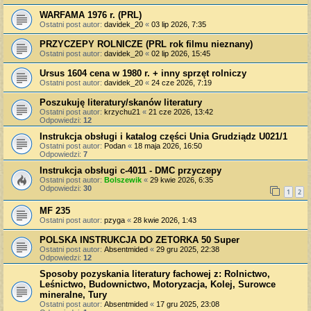
WARFAMA 1976 r. (PRL)
Ostatni post autor:
davidek_20
«
03 lip 2026, 7:35
PRZYCZEPY ROLNICZE (PRL rok filmu nieznany)
Ostatni post autor:
davidek_20
«
02 lip 2026, 15:45
Ursus 1604 cena w 1980 r. + inny sprzęt rolniczy
Ostatni post autor:
davidek_20
«
24 cze 2026, 7:19
Poszukuję literatury/skanów literatury
Ostatni post autor:
krzychu21
«
21 cze 2026, 13:42
Odpowiedzi:
12
Instrukcja obsługi i katalog części Unia Grudziądz U021/1
Ostatni post autor:
Podan
«
18 maja 2026, 16:50
Odpowiedzi:
7
Instrukcja obsługi c-4011 - DMC przyczepy
Ostatni post autor:
Bolszewik
«
29 kwie 2026, 6:35
Odpowiedzi:
30
1
2
MF 235
Ostatni post autor:
pzyga
«
28 kwie 2026, 1:43
POLSKA INSTRUKCJA DO ZETORKA 50 Super
Ostatni post autor:
Absentmided
«
29 gru 2025, 22:38
Odpowiedzi:
12
Sposoby pozyskania literatury fachowej z: Rolnictwo,
Leśnictwo, Budownictwo, Motoryzacja, Kolej, Surowce
mineralne, Tury
Ostatni post autor:
Absentmided
«
17 gru 2025, 23:08