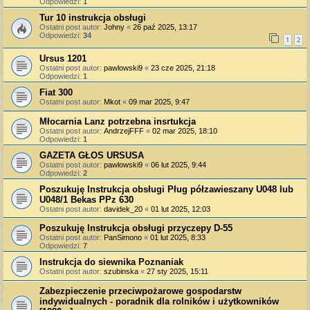
Odpowiedzi:
1
Tur 10 instrukcja obsługi
Ostatni post autor:
Johny
«
26 paź 2025, 13:17
Odpowiedzi:
34
1
2
Ursus 1201
Ostatni post autor:
pawlowski9
«
23 cze 2025, 21:18
Odpowiedzi:
1
Fiat 300
Ostatni post autor:
Mkot
«
09 mar 2025, 9:47
Młocarnia Lanz potrzebna insrtukcja
Ostatni post autor:
AndrzejFFF
«
02 mar 2025, 18:10
Odpowiedzi:
1
GAZETA GŁOS URSUSA
Ostatni post autor:
pawlowski9
«
06 lut 2025, 9:44
Odpowiedzi:
2
Poszukuję Instrukcja obsługi Pług półzawieszany U048 lub
U048/1 Bekas PPz 630
Ostatni post autor:
davidek_20
«
01 lut 2025, 12:03
Poszukuję Instrukcja obsługi przyczepy D-55
Ostatni post autor:
PanSimono
«
01 lut 2025, 8:33
Odpowiedzi:
7
Instrukcja do siewnika Poznaniak
Ostatni post autor:
szubinska
«
27 sty 2025, 15:11
Zabezpieczenie przeciwpożarowe gospodarstw
indywidualnych - poradnik dla rolników i użytkowników