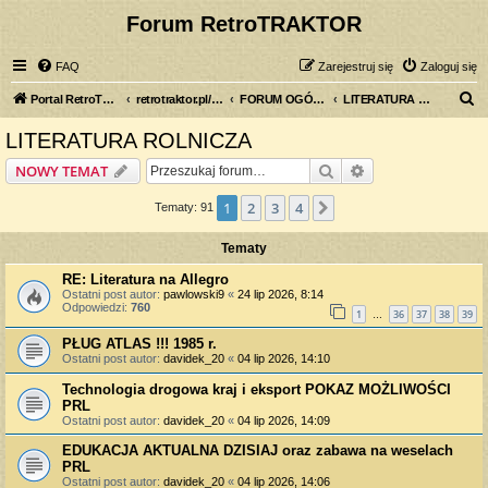
Forum RetroTRAKTOR
FAQ
Zarejestruj się
Zaloguj się
S
Portal RetroTRAKTOR.pl
retrotraktor.pl/forum
FORUM OGÓLNE
LITERATURA ROLNICZA
z
LITERATURA ROLNICZA
u
Szukaj
Wyszukiwanie z
NOWY TEMAT
k
a
1
2
3
4
Następna
Tematy: 91
j
Tematy
RE: Literatura na Allegro
Ostatni post autor:
pawlowski9
«
24 lip 2026, 8:14
Odpowiedzi:
760
1
36
37
38
39
…
PŁUG ATLAS !!! 1985 r.
Ostatni post autor:
davidek_20
«
04 lip 2026, 14:10
Technologia drogowa kraj i eksport POKAZ MOŻLIWOŚCI
PRL
Ostatni post autor:
davidek_20
«
04 lip 2026, 14:09
EDUKACJA AKTUALNA DZISIAJ oraz zabawa na weselach
PRL
Ostatni post autor:
davidek_20
«
04 lip 2026, 14:06