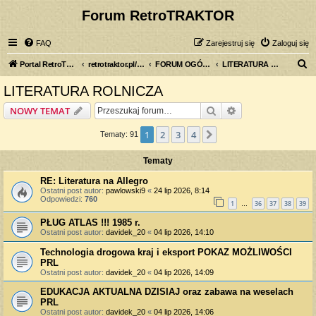
Forum RetroTRAKTOR
FAQ
Zarejestruj się
Zaloguj się
S
Portal RetroTRAKTOR.pl
retrotraktor.pl/forum
FORUM OGÓLNE
LITERATURA ROLNICZA
z
LITERATURA ROLNICZA
u
Szukaj
Wyszukiwanie z
NOWY TEMAT
k
a
1
2
3
4
Następna
Tematy: 91
j
Tematy
RE: Literatura na Allegro
Ostatni post autor:
pawlowski9
«
24 lip 2026, 8:14
Odpowiedzi:
760
1
36
37
38
39
…
PŁUG ATLAS !!! 1985 r.
Ostatni post autor:
davidek_20
«
04 lip 2026, 14:10
Technologia drogowa kraj i eksport POKAZ MOŻLIWOŚCI
PRL
Ostatni post autor:
davidek_20
«
04 lip 2026, 14:09
EDUKACJA AKTUALNA DZISIAJ oraz zabawa na weselach
PRL
Ostatni post autor:
davidek_20
«
04 lip 2026, 14:06