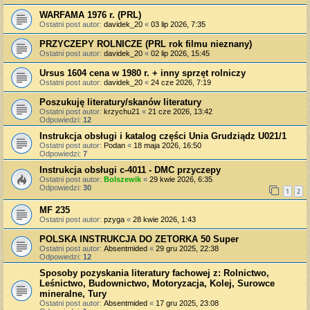
WARFAMA 1976 r. (PRL)
Ostatni post autor:
davidek_20
«
03 lip 2026, 7:35
PRZYCZEPY ROLNICZE (PRL rok filmu nieznany)
Ostatni post autor:
davidek_20
«
02 lip 2026, 15:45
Ursus 1604 cena w 1980 r. + inny sprzęt rolniczy
Ostatni post autor:
davidek_20
«
24 cze 2026, 7:19
Poszukuję literatury/skanów literatury
Ostatni post autor:
krzychu21
«
21 cze 2026, 13:42
Odpowiedzi:
12
Instrukcja obsługi i katalog części Unia Grudziądz U021/1
Ostatni post autor:
Podan
«
18 maja 2026, 16:50
Odpowiedzi:
7
Instrukcja obsługi c-4011 - DMC przyczepy
Ostatni post autor:
Bolszewik
«
29 kwie 2026, 6:35
Odpowiedzi:
30
1
2
MF 235
Ostatni post autor:
pzyga
«
28 kwie 2026, 1:43
POLSKA INSTRUKCJA DO ZETORKA 50 Super
Ostatni post autor:
Absentmided
«
29 gru 2025, 22:38
Odpowiedzi:
12
Sposoby pozyskania literatury fachowej z: Rolnictwo,
Leśnictwo, Budownictwo, Motoryzacja, Kolej, Surowce
mineralne, Tury
Ostatni post autor:
Absentmided
«
17 gru 2025, 23:08