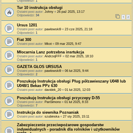
Odpowiedzi:
1
Tur 10 instrukcja obsługi
Ostatni post autor:
Johny
«
26 paź 2025, 13:17
Odpowiedzi:
34
1
2
Ursus 1201
Ostatni post autor:
pawlowski9
«
23 cze 2025, 21:18
Odpowiedzi:
1
Fiat 300
Ostatni post autor:
Mkot
«
09 mar 2025, 9:47
Młocarnia Lanz potrzebna insrtukcja
Ostatni post autor:
AndrzejFFF
«
02 mar 2025, 18:10
Odpowiedzi:
1
GAZETA GŁOS URSUSA
Ostatni post autor:
pawlowski9
«
06 lut 2025, 9:44
Odpowiedzi:
2
Poszukuję Instrukcja obsługi Pług półzawieszany U048 lub
U048/1 Bekas PPz 630
Ostatni post autor:
davidek_20
«
01 lut 2025, 12:03
Poszukuję Instrukcja obsługi przyczepy D-55
Ostatni post autor:
PanSimono
«
01 lut 2025, 8:33
Odpowiedzi:
7
Instrukcja do siewnika Poznaniak
Ostatni post autor:
szubinska
«
27 sty 2025, 15:11
Zabezpieczenie przeciwpożarowe gospodarstw
indywidualnych - poradnik dla rolników i użytkowników