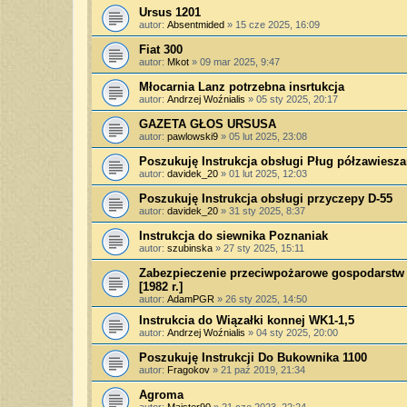
Ursus 1201
autor:
Absentmided
»
15 cze 2025, 16:09
Fiat 300
autor:
Mkot
»
09 mar 2025, 9:47
Młocarnia Lanz potrzebna insrtukcja
autor:
Andrzej Woźnialis
»
05 sty 2025, 20:17
GAZETA GŁOS URSUSA
autor:
pawlowski9
»
05 lut 2025, 23:08
Poszukuję Instrukcja obsługi Pług półzawiesz
autor:
davidek_20
»
01 lut 2025, 12:03
Poszukuję Instrukcja obsługi przyczepy D-55
autor:
davidek_20
»
31 sty 2025, 8:37
Instrukcja do siewnika Poznaniak
autor:
szubinska
»
27 sty 2025, 15:11
Zabezpieczenie przeciwpożarowe gospodarstw i
[1982 r.]
autor:
AdamPGR
»
26 sty 2025, 14:50
Instrukcia do Wiązałki konnej WK1-1,5
autor:
Andrzej Woźnialis
»
04 sty 2025, 20:00
Poszukuję Instrukcji Do Bukownika 1100
autor:
Fragokov
»
21 paź 2019, 21:34
Agroma
autor:
Majster90
»
21 cze 2023, 22:24