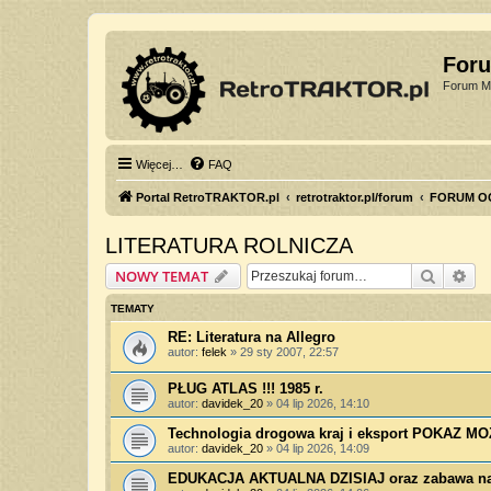
For
Forum Mi
Więcej…
FAQ
Portal RetroTRAKTOR.pl
retrotraktor.pl/forum
FORUM O
LITERATURA ROLNICZA
Szukaj
Wy
NOWY TEMAT
TEMATY
RE: Literatura na Allegro
autor:
felek
»
29 sty 2007, 22:57
PŁUG ATLAS !!! 1985 r.
autor:
davidek_20
»
04 lip 2026, 14:10
Technologia drogowa kraj i eksport POKAZ 
autor:
davidek_20
»
04 lip 2026, 14:09
EDUKACJA AKTUALNA DZISIAJ oraz zabawa na