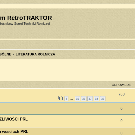
um RetroTRAKTOR
łośników Starej Techniki Rolniczej
GÓLNE
LITERATURA ROLNICZA
szukiwanie zaawansowane
ODPOWIEDZI
760
1
35
36
37
38
39
…
0
MOŻLIWOŚCI PRL
0
 weselach PRL
0