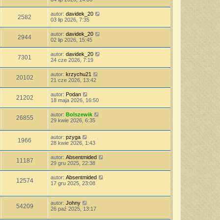
autor:
davidek_20
2582
03 lip 2026, 7:35
autor:
davidek_20
2944
02 lip 2026, 15:45
autor:
davidek_20
7301
24 cze 2026, 7:19
autor:
krzychu21
20102
21 cze 2026, 13:42
autor:
Podan
21202
18 maja 2026, 16:50
autor:
Bolszewik
26855
29 kwie 2026, 6:35
autor:
pzyga
1966
28 kwie 2026, 1:43
autor:
Absentmided
11187
29 gru 2025, 22:38
autor:
Absentmided
12574
17 gru 2025, 23:08
autor:
Johny
54209
26 paź 2025, 13:17