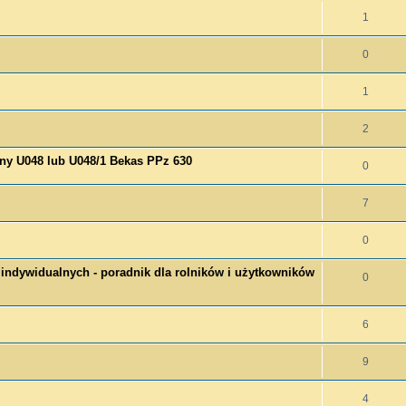
1
0
1
2
any U048 lub U048/1 Bekas PPz 630
0
7
0
ndywidualnych - poradnik dla rolników i użytkowników
0
6
9
4