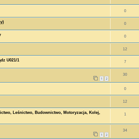
0
y)
0
y
0
12
ądz U021/1
7
30
1
2
0
12
nictwo, Leśnictwo, Budownictwo, Motoryzacja, Kolej,
1
34
1
2