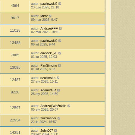
autor:
pawlowski9
4564
23 cze 2025, 21:18
autor:
Mkot
9617
09 mar 2025, 9:47
autor:
AndrzejFFF
11028
02 mar 2025, 18:10
autor:
pawlowski9
13488
06 lut 2025, 9:44
autor:
davidek_20
7885
01 lut 2025, 12:03
autor:
PanSimono
13085
01 lut 2025, 8:33
autor:
szubinska
12487
27 sty 2025, 15:11
autor:
AdamPGR
9220
26 sty 2025, 14:50
autor:
Andrzej Woźnialis
12597
05 sty 2025, 20:07
autor:
zurzmanor
22954
22 lis 2024, 15:57
autor:
John007
14251
20 wrz 2024, 13:11