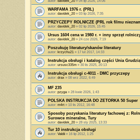
autor:
davidek_20
»
04 lip 2026, 14:06
WARFAMA 1976 r. (PRL)
autor:
davidek_20
»
03 lip 2026, 7:35
PRZYCZEPY ROLNICZE (PRL rok filmu nieznan
autor:
davidek_20
»
02 lip 2026, 15:45
Ursus 1604 cena w 1980 r. + inny sprzęt rolnicz
autor:
davidek_20
»
24 cze 2026, 7:19
Poszukuję literatury/skanów literatury
autor:
krzychu21
»
17 lut 2017, 14:33
Instrukcja obsługi i katalog części Unia Grudzi
autor:
ursusc335m
»
30 lis 2025, 20:13
Instrukcja obsługi c-4011 - DMC przyczepy
autor:
drax
»
08 wrz 2022, 6:49
MF 235
autor:
pzyga
»
28 kwie 2026, 1:43
POLSKA INSTRUKCJA DO ZETORKA 50 Super
autor:
m4rt
»
10 lis 2012, 16:48
Sposoby pozyskania literatury fachowej z: Rol
Surowce mineralne, Tury
autor:
davidek_20
»
28 sty 2025, 13:33
Tur 10 instrukcja obsługi
autor:
Valdii
»
16 lip 2012, 1:25