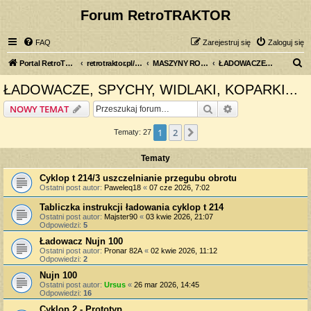
Forum RetroTRAKTOR
FAQ
Zarejestruj się
Zaloguj się
S
Portal RetroTRAKTOR.pl
retrotraktor.pl/forum
MASZYNY ROLNICZE
ŁADOWACZE, SPYCHY, WIDLAKI, KOPARKI...
z
ŁADOWACZE, SPYCHY, WIDLAKI, KOPARKI...
u
Szukaj
Wyszukiwanie z
NOWY TEMAT
k
a
1
2
Następna
Tematy: 27
j
Tematy
Cyklop t 214/3 uszczelnianie przegubu obrotu
Ostatni post autor:
Paweleq18
«
07 cze 2026, 7:02
Tabliczka instrukcji ładowania cyklop t 214
Ostatni post autor:
Majster90
«
03 kwie 2026, 21:07
Odpowiedzi:
5
Ładowacz Nujn 100
Ostatni post autor:
Pronar 82A
«
02 kwie 2026, 11:12
Odpowiedzi:
2
Nujn 100
Ostatni post autor:
Ursus
«
26 mar 2026, 14:45
Odpowiedzi:
16
Cyklop 2 - Prototyp