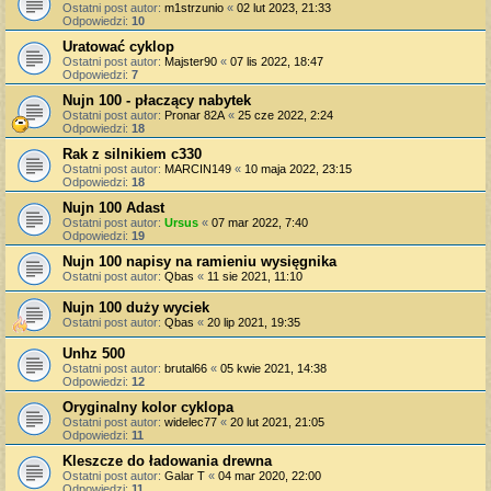
Ostatni post autor:
m1strzunio
«
02 lut 2023, 21:33
Odpowiedzi:
10
Uratować cyklop
Ostatni post autor:
Majster90
«
07 lis 2022, 18:47
Odpowiedzi:
7
Nujn 100 - płaczący nabytek
Ostatni post autor:
Pronar 82A
«
25 cze 2022, 2:24
Odpowiedzi:
18
Rak z silnikiem c330
Ostatni post autor:
MARCIN149
«
10 maja 2022, 23:15
Odpowiedzi:
18
Nujn 100 Adast
Ostatni post autor:
Ursus
«
07 mar 2022, 7:40
Odpowiedzi:
19
Nujn 100 napisy na ramieniu wysięgnika
Ostatni post autor:
Qbas
«
11 sie 2021, 11:10
Nujn 100 duży wyciek
Ostatni post autor:
Qbas
«
20 lip 2021, 19:35
Unhz 500
Ostatni post autor:
brutal66
«
05 kwie 2021, 14:38
Odpowiedzi:
12
Oryginalny kolor cyklopa
Ostatni post autor:
widelec77
«
20 lut 2021, 21:05
Odpowiedzi:
11
Kleszcze do ładowania drewna
Ostatni post autor:
Galar T
«
04 mar 2020, 22:00
Odpowiedzi:
11