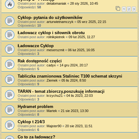
Ostatni post autor:
detalomaniak
«
28 sty 2026, 10:45
Odpowiedzi:
58
1
2
3
Cyklop- pytania do użytkowników
Ostatni post autor:
arturwietnamczyk
«
05 wrz 2025, 22:15
Odpowiedzi:
10
Ładowacz cyklop i siłownik obrotu
Ostatni post autor:
rolnikpiotrek
«
09 lut 2025, 11:27
Ładowacze Cyklop
Ostatni post autor:
meserszmit
«
06 lut 2025, 16:05
Odpowiedzi:
3
Rak dostępność części
Ostatni post autor:
cadyx
«
14 gru 2024, 20:17
Odpowiedzi:
5
Tabliczka znamionowa Staliniec T100 schemat skrzyni
Ostatni post autor:
Ziemek
«
05 lis 2024, 8:50
Odpowiedzi:
9
TARAN - temat zbiorczy,poszukuję informacji
Ostatni post autor:
krzychu21
«
04 lis 2023, 22:03
Odpowiedzi:
3
Hydramet problem
Ostatni post autor:
Martek
«
21 sie 2023, 13:30
Odpowiedzi:
8
Cyklop t 214/3
Ostatni post autor:
Majster90
«
20 sie 2023, 11:51
Odpowiedzi:
6
Co to za ładowacz?