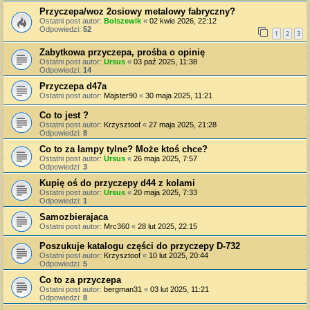
Przyczepa/woz 2osiowy metalowy fabryczny?
Ostatni post autor:
Bolszewik
«
02 kwie 2026, 22:12
Odpowiedzi:
52
1
2
3
Zabytkowa przyczepa, prośba o opinię
Ostatni post autor:
Ursus
«
03 paź 2025, 11:38
Odpowiedzi:
14
Przyczepa d47a
Ostatni post autor:
Majster90
«
30 maja 2025, 11:21
Co to jest ?
Ostatni post autor:
Krzysztoof
«
27 maja 2025, 21:28
Odpowiedzi:
8
Co to za lampy tylne? Może ktoś chce?
Ostatni post autor:
Ursus
«
26 maja 2025, 7:57
Odpowiedzi:
3
Kupię oś do przyczepy d44 z kolami
Ostatni post autor:
Ursus
«
20 maja 2025, 7:33
Odpowiedzi:
1
Samozbierajaca
Ostatni post autor:
Mrc360
«
28 lut 2025, 22:15
Poszukuje katalogu części do przyczepy D-732
Ostatni post autor:
Krzysztoof
«
10 lut 2025, 20:44
Odpowiedzi:
5
Co to za przyczepa
Ostatni post autor:
bergman31
«
03 lut 2025, 11:21
Odpowiedzi:
8