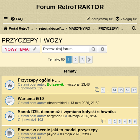
Forum RetroTRAKTOR
FAQ
Zarejestruj się
Zaloguj się
S
Portal RetroTRAKTOR.pl
retrotraktor.pl/forum
MASZYNY ROLNICZE
PRZYCZEPY I WOZY
z
PRZYCZEPY I WOZY
u
Szukaj
Wyszukiwanie z
NOWY TEMAT
k
a
1
2
3
Następna
Tematy: 60
j
Tematy
Przyczepy ogólnie ....
Ostatni post autor:
Bolszewik
«
wczoraj, 13:48
Odpowiedzi:
325
1
14
15
16
17
…
Warfama t610
Ostatni post autor:
Absentmided
«
13 cze 2026, 21:52
Sanok D35- demontaż i wymiana kołyski siłownika
Ostatni post autor:
bergman31
«
04 maja 2026, 9:54
Odpowiedzi:
103
1
2
3
4
5
6
Pomoc w ocenie jaki to model przyczepy
Ostatni post autor:
pzyga
«
03 maja 2026, 23:03
Odpowiedzi:
13