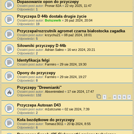
Dopasowanie opon do przyczepy
Ostatni post autor:
Pronar 82A
«
22 sty 2025, 11:47
Odpowiedzi:
1
Przyczepa D 44b dostała drugie życie
Ostatni post autor:
Bolszewik
«
26 paź 2024, 20:04
Odpowiedzi:
19
Przyczepa/rozrzutnik agromet czarna białostocka zagadka
Ostatni post autor:
krzychu21
«
08 paź 2024, 18:01
Odpowiedzi:
5
Siłowniki przyczepy D 44b
Ostatni post autor:
Adrian Salino
«
16 wrz 2024, 20:21
Odpowiedzi:
2
Identyfikacja felgi
Ostatni post autor:
Farmiro
«
29 sie 2024, 19:30
Opony do przyczepy
Ostatni post autor:
Farmiro
«
29 sie 2024, 19:27
Odpowiedzi:
8
Przyczepy "Drewnianki"
Ostatni post autor:
Absentmided
«
17 sie 2024, 17:47
Odpowiedzi:
132
1
4
5
6
7
…
Przyczepa Autosan D43
Ostatni post autor:
m1strzunio
«
02 sie 2024, 7:39
Odpowiedzi:
2
Koła bezdętkowe do przyczepy
Ostatni post autor:
Tomasz3011
«
20 lip 2024, 8:55
Odpowiedzi:
6