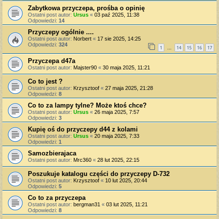
Zabytkowa przyczepa, prośba o opinię
Ostatni post autor:
Ursus
«
03 paź 2025, 11:38
Odpowiedzi:
14
Przyczepy ogólnie ....
Ostatni post autor:
Norbert
«
17 sie 2025, 14:25
Odpowiedzi:
324
1
14
15
16
17
…
Przyczepa d47a
Ostatni post autor:
Majster90
«
30 maja 2025, 11:21
Co to jest ?
Ostatni post autor:
Krzysztoof
«
27 maja 2025, 21:28
Odpowiedzi:
8
Co to za lampy tylne? Może ktoś chce?
Ostatni post autor:
Ursus
«
26 maja 2025, 7:57
Odpowiedzi:
3
Kupię oś do przyczepy d44 z kolami
Ostatni post autor:
Ursus
«
20 maja 2025, 7:33
Odpowiedzi:
1
Samozbierajaca
Ostatni post autor:
Mrc360
«
28 lut 2025, 22:15
Poszukuje katalogu części do przyczepy D-732
Ostatni post autor:
Krzysztoof
«
10 lut 2025, 20:44
Odpowiedzi:
5
Co to za przyczepa
Ostatni post autor:
bergman31
«
03 lut 2025, 11:21
Odpowiedzi:
8