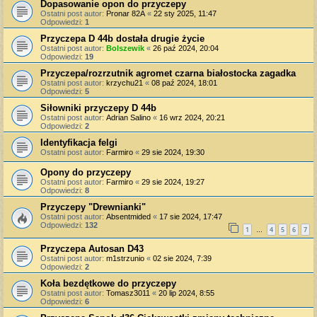
Dopasowanie opon do przyczepy
Ostatni post autor:
Pronar 82A
«
22 sty 2025, 11:47
Odpowiedzi:
1
Przyczepa D 44b dostała drugie życie
Ostatni post autor:
Bolszewik
«
26 paź 2024, 20:04
Odpowiedzi:
19
Przyczepa/rozrzutnik agromet czarna białostocka zagadka
Ostatni post autor:
krzychu21
«
08 paź 2024, 18:01
Odpowiedzi:
5
Siłowniki przyczepy D 44b
Ostatni post autor:
Adrian Salino
«
16 wrz 2024, 20:21
Odpowiedzi:
2
Identyfikacja felgi
Ostatni post autor:
Farmiro
«
29 sie 2024, 19:30
Opony do przyczepy
Ostatni post autor:
Farmiro
«
29 sie 2024, 19:27
Odpowiedzi:
8
Przyczepy "Drewnianki"
Ostatni post autor:
Absentmided
«
17 sie 2024, 17:47
Odpowiedzi:
132
1
4
5
6
7
…
Przyczepa Autosan D43
Ostatni post autor:
m1strzunio
«
02 sie 2024, 7:39
Odpowiedzi:
2
Koła bezdętkowe do przyczepy
Ostatni post autor:
Tomasz3011
«
20 lip 2024, 8:55
Odpowiedzi:
6