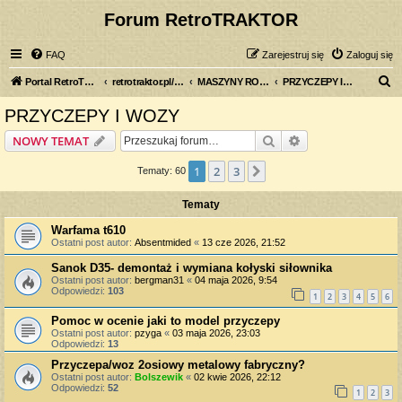
Forum RetroTRAKTOR
FAQ
Zarejestruj się
Zaloguj się
S
Portal RetroTRAKTOR.pl
retrotraktor.pl/forum
MASZYNY ROLNICZE
PRZYCZEPY I WOZY
z
PRZYCZEPY I WOZY
u
Szukaj
Wyszukiwanie z
NOWY TEMAT
k
a
1
2
3
Następna
Tematy: 60
j
Tematy
Warfama t610
Ostatni post autor:
Absentmided
«
13 cze 2026, 21:52
Sanok D35- demontaż i wymiana kołyski siłownika
Ostatni post autor:
bergman31
«
04 maja 2026, 9:54
Odpowiedzi:
103
1
2
3
4
5
6
Pomoc w ocenie jaki to model przyczepy
Ostatni post autor:
pzyga
«
03 maja 2026, 23:03
Odpowiedzi:
13
Przyczepa/woz 2osiowy metalowy fabryczny?
Ostatni post autor:
Bolszewik
«
02 kwie 2026, 22:12
Odpowiedzi:
52
1
2
3