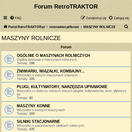
Forum RetroTRAKTOR
FAQ
Zarejestruj się
Zaloguj się
S
Portal RetroTRAKTOR.pl
retrotraktor.pl/forum
MASZYNY ROLNICZE
z
MASZYNY ROLNICZE
u
Forum
k
a
OGÓLNIE O MASZYNACH ROLNICZYCH
Ogólne dyskusje o maszynach rolniczych
j
Tematy:
198
ŻNIWIARKI, WIĄZAŁKI, KOMBAJNY...
Wszystko o starych maszynach żniwnych ...
Tematy:
105
PŁUGI, KULTYWATORY, NARZĘDZIA UPRAWOWE
Wszystko co dotyczy różnych starych pługów, kultywatorów, bron, głęboszy
itd.
Tematy:
82
MASZYNY KONNE
Wszystko o konnych maszynach
Tematy:
104
SILNIKI STACJONARNE
Wszystko o stacjonarnych silnikach rolniczych
Tematy:
435