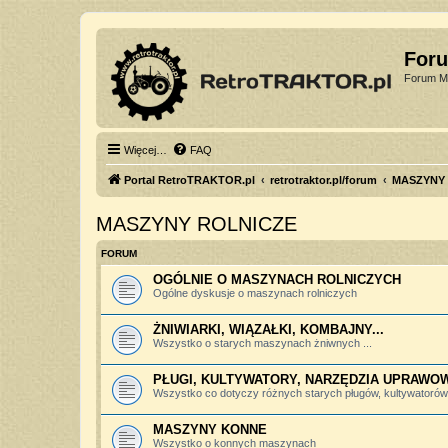
For
Forum Mi
Więcej…
FAQ
Portal RetroTRAKTOR.pl
retrotraktor.pl/forum
MASZYNY
MASZYNY ROLNICZE
FORUM
OGÓLNIE O MASZYNACH ROLNICZYCH
Ogólne dyskusje o maszynach rolniczych
ŻNIWIARKI, WIĄZAŁKI, KOMBAJNY...
Wszystko o starych maszynach żniwnych ...
PŁUGI, KULTYWATORY, NARZĘDZIA UPRAWO
Wszystko co dotyczy różnych starych pługów, kultywatorów, 
MASZYNY KONNE
Wszystko o konnych maszynach