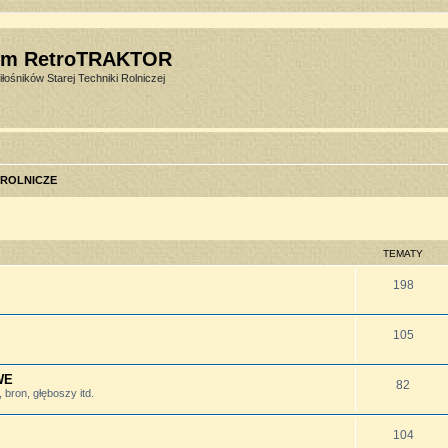
um RetroTRAKTOR
łośników Starej Techniki Rolniczej
 ROLNICZE
TEMATY
198
105
WE
82
bron, głęboszy itd.
104