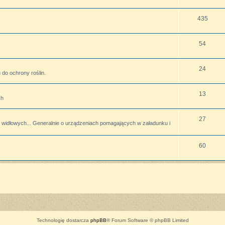
435
54
24
do ochrony roślin.
13
ch
27
widłowych... Generalnie o urządzeniach pomagających w załadunku i
60
Technologię dostarcza
phpBB
® Forum Software © phpBB Limited