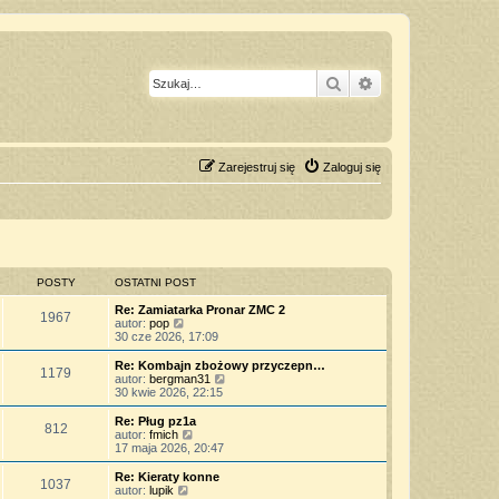
Szukaj
Wyszukiwanie z
Zarejestruj się
Zaloguj się
POSTY
OSTATNI POST
Re: Zamiatarka Pronar ZMC 2
1967
W
autor:
pop
y
30 cze 2026, 17:09
ś
w
Re: Kombajn zbożowy przyczepn…
1179
i
W
autor:
bergman31
e
y
30 kwie 2026, 22:15
t
ś
l
w
Re: Pług pz1a
812
n
i
W
autor:
fmich
a
e
y
17 maja 2026, 20:47
j
t
ś
n
l
w
Re: Kieraty konne
o
1037
n
i
W
autor:
lupik
w
a