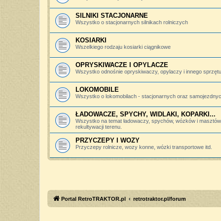
SILNIKI STACJONARNE
Wszystko o stacjonarnych silnikach rolniczych
KOSIARKI
Wszelkiego rodzaju kosiarki ciągnikowe
OPRYSKIWACZE I OPYLACZE
Wszystko odnośnie opryskiwaczy, opylaczy i innego sprzętu 
LOKOMOBILE
Wszystko o lokomobilach - stacjonarnych oraz samojezdny
ŁADOWACZE, SPYCHY, WIDLAKI, KOPARKI...
Wszystko na temat ładowaczy, spychów, wózków i masztów 
rekultywacji terenu.
PRZYCZEPY I WOZY
Przyczepy rolnicze, wozy konne, wózki transportowe itd.
Portal RetroTRAKTOR.pl
retrotraktor.pl/forum