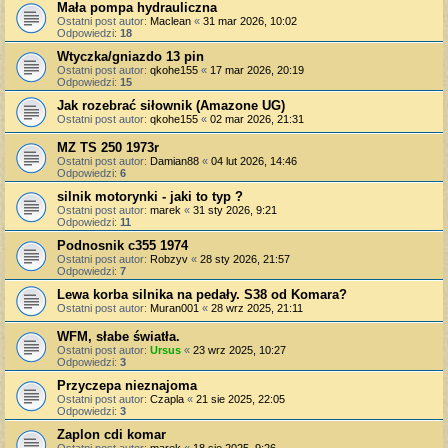
Mała pompa hydrauliczna
Ostatni post autor:
Maclean
«
31 mar 2026, 10:02
Odpowiedzi:
18
Wtyczka/gniazdo 13 pin
Ostatni post autor:
qkohe155
«
17 mar 2026, 20:19
Odpowiedzi:
15
Jak rozebrać siłownik (Amazone UG)
Ostatni post autor:
qkohe155
«
02 mar 2026, 21:31
MZ TS 250 1973r
Ostatni post autor:
Damian88
«
04 lut 2026, 14:46
Odpowiedzi:
6
silnik motorynki - jaki to typ ?
Ostatni post autor:
marek
«
31 sty 2026, 9:21
Odpowiedzi:
11
Podnosnik c355 1974
Ostatni post autor:
Robzyv
«
28 sty 2026, 21:57
Odpowiedzi:
7
Lewa korba silnika na pedały. S38 od Komara?
Ostatni post autor:
Muran001
«
28 wrz 2025, 21:11
WFM, słabe światła.
Ostatni post autor:
Ursus
«
23 wrz 2025, 10:27
Odpowiedzi:
3
Przyczepa nieznajoma
Ostatni post autor:
Czapla
«
21 sie 2025, 22:05
Odpowiedzi:
3
Zaplon cdi komar
Ostatni post autor:
marek
«
18 sie 2025, 9:26