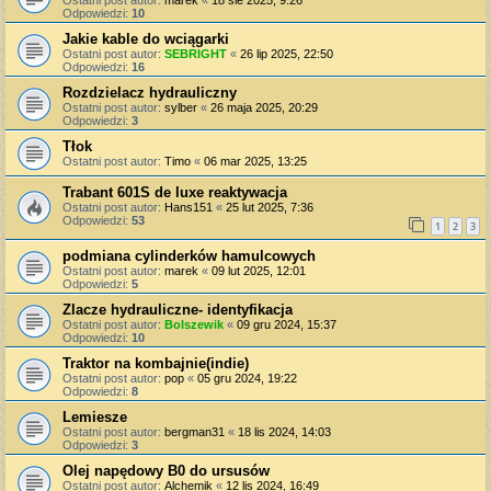
Odpowiedzi:
10
Jakie kable do wciągarki
Ostatni post autor:
SEBRIGHT
«
26 lip 2025, 22:50
Odpowiedzi:
16
Rozdzielacz hydrauliczny
Ostatni post autor:
sylber
«
26 maja 2025, 20:29
Odpowiedzi:
3
Tłok
Ostatni post autor:
Timo
«
06 mar 2025, 13:25
Trabant 601S de luxe reaktywacja
Ostatni post autor:
Hans151
«
25 lut 2025, 7:36
Odpowiedzi:
53
1
2
3
podmiana cylinderków hamulcowych
Ostatni post autor:
marek
«
09 lut 2025, 12:01
Odpowiedzi:
5
Zlacze hydrauliczne- identyfikacja
Ostatni post autor:
Bolszewik
«
09 gru 2024, 15:37
Odpowiedzi:
10
Traktor na kombajnie(indie)
Ostatni post autor:
pop
«
05 gru 2024, 19:22
Odpowiedzi:
8
Lemiesze
Ostatni post autor:
bergman31
«
18 lis 2024, 14:03
Odpowiedzi:
3
Olej napędowy B0 do ursusów
Ostatni post autor:
Alchemik
«
12 lis 2024, 16:49