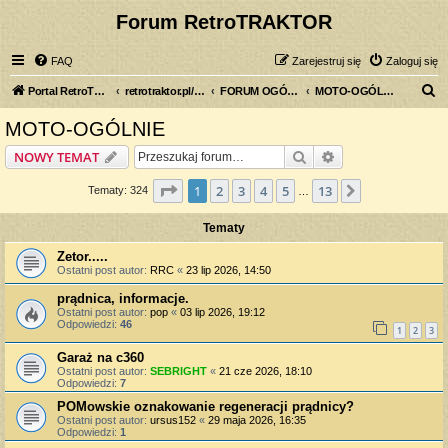
Forum RetroTRAKTOR
FAQ
Zarejestruj się
Zaloguj się
S
Portal RetroTRAKTOR.pl
retrotraktor.pl/forum
FORUM OGÓLNE
MOTO-OGÓLNIE
z
MOTO-OGÓLNIE
u
Szukaj
Wyszukiwanie z
NOWY TEMAT
k
a
Strona
1
z
13
1
2
3
4
5
13
Następna
Tematy: 324
…
j
Tematy
Zetor.....
Ostatni post autor:
RRC
«
23 lip 2026, 14:50
prądnica, informacje.
Ostatni post autor:
pop
«
03 lip 2026, 19:12
Odpowiedzi:
46
1
2
3
Garaż na c360
Ostatni post autor:
SEBRIGHT
«
21 cze 2026, 18:10
Odpowiedzi:
7
POMowskie oznakowanie regeneracji prądnicy?
Ostatni post autor:
ursus152
«
29 maja 2026, 16:35
Odpowiedzi:
1