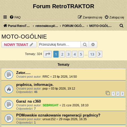
Forum RetroTRAKTOR
FAQ
Zarejestruj się
Zaloguj się
S
Portal RetroTRAKTOR.pl
retrotraktor.pl/forum
FORUM OGÓLNE
MOTO-OGÓLNIE
z
MOTO-OGÓLNIE
u
Szukaj
Wyszukiwanie z
NOWY TEMAT
k
a
Strona
1
z
13
1
2
3
4
5
13
Następna
Tematy: 324
…
j
Tematy
Zetor.....
Ostatni post autor:
RRC
«
23 lip 2026, 14:50
prądnica, informacje.
Ostatni post autor:
pop
«
03 lip 2026, 19:12
Odpowiedzi:
46
1
2
3
Garaż na c360
Ostatni post autor:
SEBRIGHT
«
21 cze 2026, 18:10
Odpowiedzi:
7
POMowskie oznakowanie regeneracji prądnicy?
Ostatni post autor:
ursus152
«
29 maja 2026, 16:35
Odpowiedzi:
1