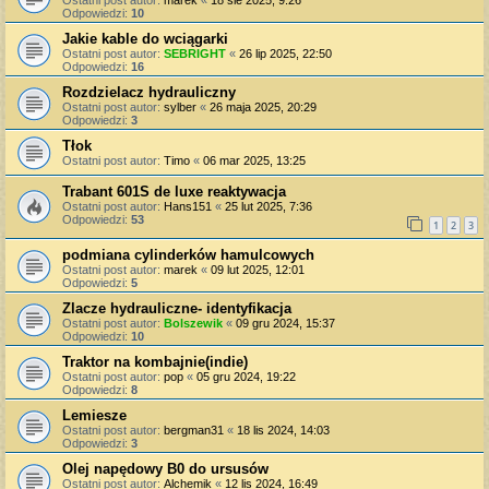
Odpowiedzi:
10
Jakie kable do wciągarki
Ostatni post autor:
SEBRIGHT
«
26 lip 2025, 22:50
Odpowiedzi:
16
Rozdzielacz hydrauliczny
Ostatni post autor:
sylber
«
26 maja 2025, 20:29
Odpowiedzi:
3
Tłok
Ostatni post autor:
Timo
«
06 mar 2025, 13:25
Trabant 601S de luxe reaktywacja
Ostatni post autor:
Hans151
«
25 lut 2025, 7:36
Odpowiedzi:
53
1
2
3
podmiana cylinderków hamulcowych
Ostatni post autor:
marek
«
09 lut 2025, 12:01
Odpowiedzi:
5
Zlacze hydrauliczne- identyfikacja
Ostatni post autor:
Bolszewik
«
09 gru 2024, 15:37
Odpowiedzi:
10
Traktor na kombajnie(indie)
Ostatni post autor:
pop
«
05 gru 2024, 19:22
Odpowiedzi:
8
Lemiesze
Ostatni post autor:
bergman31
«
18 lis 2024, 14:03
Odpowiedzi:
3
Olej napędowy B0 do ursusów
Ostatni post autor:
Alchemik
«
12 lis 2024, 16:49