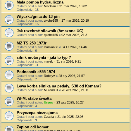
Mała pompa hydrauliczna
Ostatni post autor:
Maclean
«
31 mar 2026, 10:02
Odpowiedzi:
18
Wtyczka/gniazdo 13 pin
Ostatni post autor:
qkohe155
«
17 mar 2026, 20:19
Odpowiedzi:
15
Jak rozebrać siłownik (Amazone UG)
Ostatni post autor:
qkohe155
«
02 mar 2026, 21:31
MZ TS 250 1973r
Ostatni post autor:
Damian88
«
04 lut 2026, 14:46
Odpowiedzi:
6
silnik motorynki - jaki to typ ?
Ostatni post autor:
marek
«
31 sty 2026, 9:21
Odpowiedzi:
11
Podnosnik c355 1974
Ostatni post autor:
Robzyv
«
28 sty 2026, 21:57
Odpowiedzi:
7
Lewa korba silnika na pedały. S38 od Komara?
Ostatni post autor:
Muran001
«
28 wrz 2025, 21:11
WFM, słabe światła.
Ostatni post autor:
Ursus
«
23 wrz 2025, 10:27
Odpowiedzi:
3
Przyczepa nieznajoma
Ostatni post autor:
Czapla
«
21 sie 2025, 22:05
Odpowiedzi:
3
Zaplon cdi komar
Ostatni post autor:
marek
«
18 sie 2025, 9:26