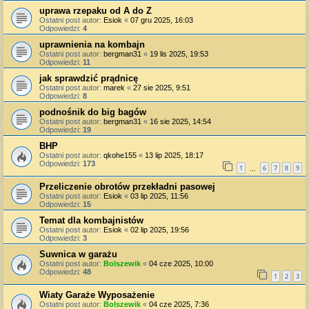
uprawa rzepaku od A do Z
Ostatni post autor:
Esiok
«
07 gru 2025, 16:03
Odpowiedzi:
4
uprawnienia na kombajn
Ostatni post autor:
bergman31
«
19 lis 2025, 19:53
Odpowiedzi:
11
jak sprawdzić prądnicę
Ostatni post autor:
marek
«
27 sie 2025, 9:51
Odpowiedzi:
8
podnośnik do big bagów
Ostatni post autor:
bergman31
«
16 sie 2025, 14:54
Odpowiedzi:
19
BHP
Ostatni post autor:
qkohe155
«
13 lip 2025, 18:17
Odpowiedzi:
173
1
6
7
8
9
…
Przeliczenie obrotów przekładni pasowej
Ostatni post autor:
Esiok
«
03 lip 2025, 11:56
Odpowiedzi:
15
Temat dla kombajnistów
Ostatni post autor:
Esiok
«
02 lip 2025, 19:56
Odpowiedzi:
3
Suwnica w garażu
Ostatni post autor:
Bolszewik
«
04 cze 2025, 10:00
Odpowiedzi:
48
1
2
3
Wiaty Garaże Wyposażenie
Ostatni post autor:
Bolszewik
«
04 cze 2025, 7:36