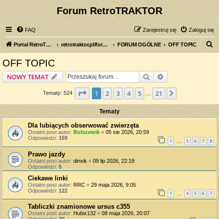
Forum RetroTRAKTOR
FAQ
Zarejestruj się
Zaloguj się
S
Portal RetroTRAKTOR.pl
retrotraktor.pl/forum
FORUM OGÓLNE
OFF TOPIC
z
OFF TOPIC
u
Szukaj
Wyszukiwanie z
NOWY TEMAT
k
a
Strona
1
z
21
1
2
3
4
5
21
Następna
Tematy: 524
…
j
Tematy
Dla lubiących obserwować zwierzęta
Ostatni post autor:
Bolszewik
«
05 sie 2026, 20:59
Odpowiedzi:
159
1
5
6
7
8
…
Prawo jazdy
Ostatni post autor:
dinxik
«
09 lip 2026, 22:19
Odpowiedzi:
5
Ciekawe linki
Ostatni post autor:
RRC
«
29 maja 2026, 9:05
Odpowiedzi:
122
1
4
5
6
7
…
Tabliczki znamionowe ursus c355
Ostatni post autor:
Hubix132
«
08 maja 2026, 20:07