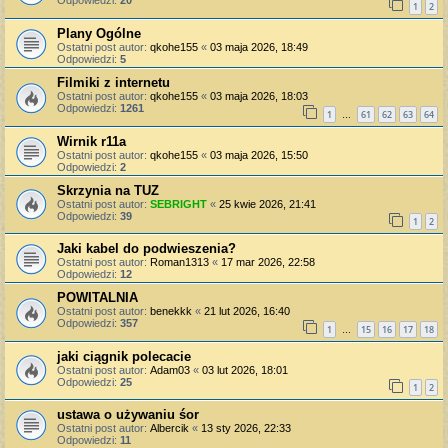
Odpowiedzi:
20
1
2
Plany Ogólne
Ostatni post autor:
qkohe155
«
03 maja 2026, 18:49
Odpowiedzi:
5
Filmiki z internetu
Ostatni post autor:
qkohe155
«
03 maja 2026, 18:03
Odpowiedzi:
1261
1
61
62
63
64
…
Wirnik r11a
Ostatni post autor:
qkohe155
«
03 maja 2026, 15:50
Odpowiedzi:
2
Skrzynia na TUZ
Ostatni post autor:
SEBRIGHT
«
25 kwie 2026, 21:41
Odpowiedzi:
39
1
2
Jaki kabel do podwieszenia?
Ostatni post autor:
Roman1313
«
17 mar 2026, 22:58
Odpowiedzi:
12
POWITALNIA
Ostatni post autor:
benekkk
«
21 lut 2026, 16:40
Odpowiedzi:
357
1
15
16
17
18
…
jaki ciągnik polecacie
Ostatni post autor:
Adam03
«
03 lut 2026, 18:01
Odpowiedzi:
25
1
2
ustawa o używaniu śor
Ostatni post autor:
Albercik
«
13 sty 2026, 22:33
Odpowiedzi:
11