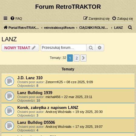
Forum RetroTRAKTOR
FAQ
Zarejestruj się
Zaloguj się
S
Portal RetroTRAKTOR.pl
retrotraktor.pl/forum
CIĄGNIKI ROLNICZE
LANZ
z
LANZ
u
Szukaj
Wyszukiwanie z
NOWY TEMAT
k
a
1
2
Następna
Tematy: 32
j
Tematy
J.D. Lanz 310
Ostatni post autor:
ZetorrrrK25
«
08 cze 2025, 9:09
Odpowiedzi:
8
Lanz Bulldog 1939
Ostatni post autor:
michal456
«
22 mar 2025, 23:11
Odpowiedzi:
10
Korek, zakrętka z napisem LANZ
Ostatni post autor:
Andrzej Woźnialis
«
19 sty 2025, 20:30
Odpowiedzi:
3
Lanz Bulldog D5506
Ostatni post autor:
Andrzej Woźnialis
«
17 sty 2025, 19:07
Odpowiedzi:
4