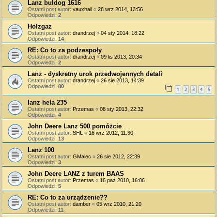
Lanz buldog 1616
Ostatni post autor:
vauxhall
«
28 wrz 2014, 13:56
Odpowiedzi:
2
Holzgaz
Ostatni post autor:
drandrzej
«
04 sty 2014, 18:22
Odpowiedzi:
14
RE: Co to za podzespoły
Ostatni post autor:
drandrzej
«
09 lis 2013, 20:34
Odpowiedzi:
2
Lanz - dyskretny urok przedwojennych detali
Ostatni post autor:
drandrzej
«
26 sie 2013, 14:39
Odpowiedzi:
80
1
2
3
4
5
lanz hela 235
Ostatni post autor:
Przemas
«
08 sty 2013, 22:32
Odpowiedzi:
4
John Deere Lanz 500 pomóżcie
Ostatni post autor:
SHL
«
16 wrz 2012, 11:30
Odpowiedzi:
13
Lanz 100
Ostatni post autor:
GMalec
«
26 sie 2012, 22:39
Odpowiedzi:
3
John Deere LANZ z turem BAAS
Ostatni post autor:
Przemas
«
16 paź 2010, 16:06
Odpowiedzi:
5
RE: Co to za urządzenie??
Ostatni post autor:
damber
«
05 wrz 2010, 21:20
Odpowiedzi:
11