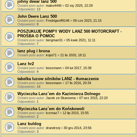
johny deear lanz 500
Ostatni post autor:
mako4446
«
02 sty 2025, 22:29
Odpowiedzi:
13
John Deere Lanz 500
Ostatni post autor:
Fredrigez#9146
«
09 cze 2023, 21:15
Odpowiedzi:
8
POSZUKUJĘ POMPY WODY LANZ 500 MOTORCRAFT -
PROŚBA O POMOC
Ostatni post autor:
bergman31
«
05 kwie 2021, 11:11
Odpowiedzi:
7
lanz plug i brona
Ostatni post autor:
kojot71
«
21 lis 2020, 18:11
Lanz hr2
Ostatni post autor:
bossmann
«
04 lut 2017, 15:38
Odpowiedzi:
4
tabelka luzow silników LANZ - tłumaczenie
Ostatni post autor:
bossmann
«
17 lis 2016, 20:34
Odpowiedzi:
14
Wycieczka Lanz`em do Kazimierza Dolnego
Ostatni post autor:
Jacek ze Skansena
«
07 wrz 2015, 22:20
Odpowiedzi:
1
Wycieczka Lanz`em do Końskowoli
Ostatni post autor:
krzmaz7
«
12 lip 2015, 15:55
Odpowiedzi:
2
Lanz buldog
Ostatni post autor:
drandrzej
«
30 gru 2014, 23:56
Odpowiedzi:
3