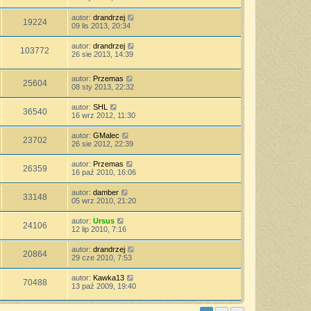
autor:
drandrzej
19224
09 lis 2013, 20:34
autor:
drandrzej
103772
26 sie 2013, 14:39
autor:
Przemas
25604
08 sty 2013, 22:32
autor:
SHL
36540
16 wrz 2012, 11:30
autor:
GMalec
23702
26 sie 2012, 22:39
autor:
Przemas
26359
16 paź 2010, 16:06
autor:
damber
33148
05 wrz 2010, 21:20
autor:
Ursus
24106
12 lip 2010, 7:16
autor:
drandrzej
20864
29 cze 2010, 7:53
autor:
Kawka13
70488
13 paź 2009, 19:40