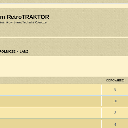
um RetroTRAKTOR
łośników Starej Techniki Rolniczej
 ROLNICZE
LANZ
szukiwanie zaawansowane
ODPOWIEDZI
8
10
3
4