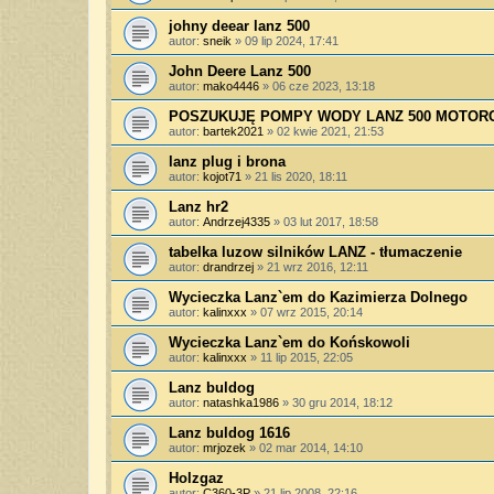
johny deear lanz 500
autor:
sneik
»
09 lip 2024, 17:41
John Deere Lanz 500
autor:
mako4446
»
06 cze 2023, 13:18
POSZUKUJĘ POMPY WODY LANZ 500 MOTORC
autor:
bartek2021
»
02 kwie 2021, 21:53
lanz plug i brona
autor:
kojot71
»
21 lis 2020, 18:11
Lanz hr2
autor:
Andrzej4335
»
03 lut 2017, 18:58
tabelka luzow silników LANZ - tłumaczenie
autor:
drandrzej
»
21 wrz 2016, 12:11
Wycieczka Lanz`em do Kazimierza Dolnego
autor:
kalinxxx
»
07 wrz 2015, 20:14
Wycieczka Lanz`em do Końskowoli
autor:
kalinxxx
»
11 lip 2015, 22:05
Lanz buldog
autor:
natashka1986
»
30 gru 2014, 18:12
Lanz buldog 1616
autor:
mrjozek
»
02 mar 2014, 14:10
Holzgaz
autor:
C360-3P
»
21 lip 2008, 22:16