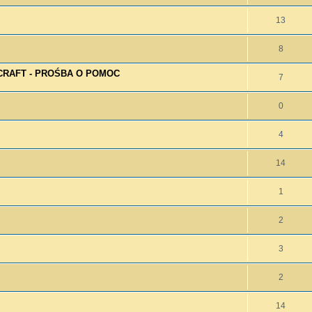
13
8
RAFT - PROŚBA O POMOC
7
0
4
14
1
2
3
2
14