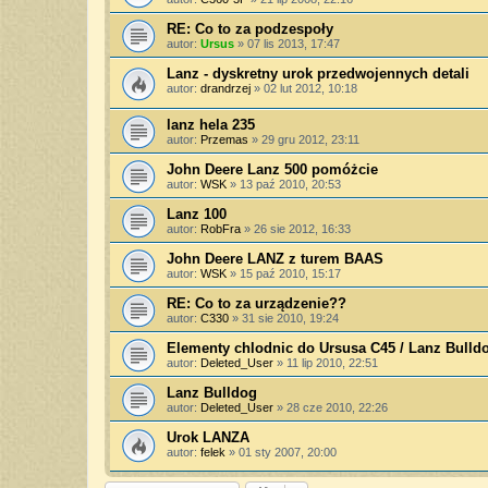
RE: Co to za podzespoły
autor:
Ursus
»
07 lis 2013, 17:47
Lanz - dyskretny urok przedwojennych detali
autor:
drandrzej
»
02 lut 2012, 10:18
lanz hela 235
autor:
Przemas
»
29 gru 2012, 23:11
John Deere Lanz 500 pomóżcie
autor:
WSK
»
13 paź 2010, 20:53
Lanz 100
autor:
RobFra
»
26 sie 2012, 16:33
John Deere LANZ z turem BAAS
autor:
WSK
»
15 paź 2010, 15:17
RE: Co to za urządzenie??
autor:
C330
»
31 sie 2010, 19:24
Elementy chlodnic do Ursusa C45 / Lanz Bulld
autor:
Deleted_User
»
11 lip 2010, 22:51
Lanz Bulldog
autor:
Deleted_User
»
28 cze 2010, 22:26
Urok LANZA
autor:
felek
»
01 sty 2007, 20:00