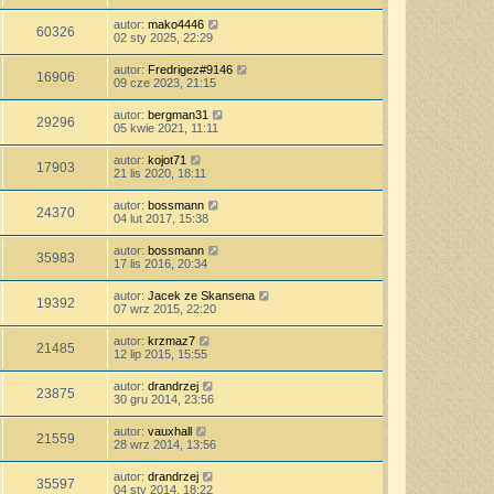
autor:
mako4446
60326
02 sty 2025, 22:29
autor:
Fredrigez#9146
16906
09 cze 2023, 21:15
autor:
bergman31
29296
05 kwie 2021, 11:11
autor:
kojot71
17903
21 lis 2020, 18:11
autor:
bossmann
24370
04 lut 2017, 15:38
autor:
bossmann
35983
17 lis 2016, 20:34
autor:
Jacek ze Skansena
19392
07 wrz 2015, 22:20
autor:
krzmaz7
21485
12 lip 2015, 15:55
autor:
drandrzej
23875
30 gru 2014, 23:56
autor:
vauxhall
21559
28 wrz 2014, 13:56
autor:
drandrzej
35597
04 sty 2014, 18:22