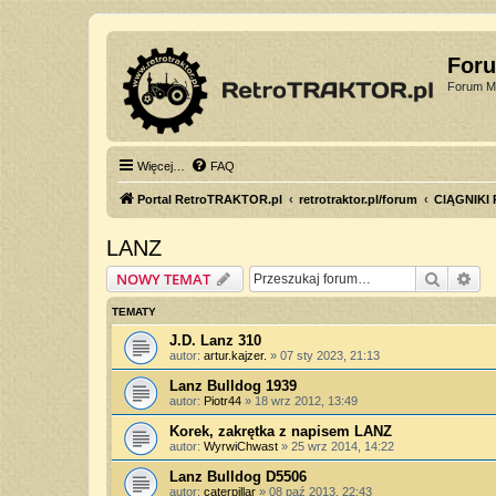
For
Forum Mi
Więcej…
FAQ
Portal RetroTRAKTOR.pl
retrotraktor.pl/forum
CIĄGNIKI
LANZ
Szukaj
Wy
NOWY TEMAT
TEMATY
J.D. Lanz 310
autor:
artur.kajzer.
»
07 sty 2023, 21:13
Lanz Bulldog 1939
autor:
Piotr44
»
18 wrz 2012, 13:49
Korek, zakrętka z napisem LANZ
autor:
WyrwiChwast
»
25 wrz 2014, 14:22
Lanz Bulldog D5506
autor:
caterpillar
»
08 paź 2013, 22:43