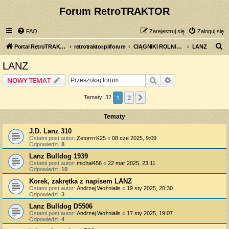
Forum RetroTRAKTOR
FAQ
Zarejestruj się
Zaloguj się
S
Portal RetroTRAKTOR.pl
retrotraktor.pl/forum
CIĄGNIKI ROLNICZE
LANZ
z
LANZ
u
Szukaj
Wyszukiwanie z
NOWY TEMAT
k
a
1
2
Następna
Tematy: 32
j
Tematy
J.D. Lanz 310
Ostatni post autor:
ZetorrrrK25
«
08 cze 2025, 9:09
Odpowiedzi:
8
Lanz Bulldog 1939
Ostatni post autor:
michal456
«
22 mar 2025, 23:11
Odpowiedzi:
10
Korek, zakrętka z napisem LANZ
Ostatni post autor:
Andrzej Woźnialis
«
19 sty 2025, 20:30
Odpowiedzi:
3
Lanz Bulldog D5506
Ostatni post autor:
Andrzej Woźnialis
«
17 sty 2025, 19:07
Odpowiedzi:
4