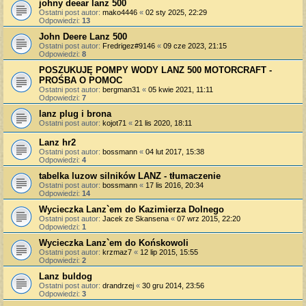
johny deear lanz 500
Ostatni post autor:
mako4446
«
02 sty 2025, 22:29
Odpowiedzi:
13
John Deere Lanz 500
Ostatni post autor:
Fredrigez#9146
«
09 cze 2023, 21:15
Odpowiedzi:
8
POSZUKUJĘ POMPY WODY LANZ 500 MOTORCRAFT -
PROŚBA O POMOC
Ostatni post autor:
bergman31
«
05 kwie 2021, 11:11
Odpowiedzi:
7
lanz plug i brona
Ostatni post autor:
kojot71
«
21 lis 2020, 18:11
Lanz hr2
Ostatni post autor:
bossmann
«
04 lut 2017, 15:38
Odpowiedzi:
4
tabelka luzow silników LANZ - tłumaczenie
Ostatni post autor:
bossmann
«
17 lis 2016, 20:34
Odpowiedzi:
14
Wycieczka Lanz`em do Kazimierza Dolnego
Ostatni post autor:
Jacek ze Skansena
«
07 wrz 2015, 22:20
Odpowiedzi:
1
Wycieczka Lanz`em do Końskowoli
Ostatni post autor:
krzmaz7
«
12 lip 2015, 15:55
Odpowiedzi:
2
Lanz buldog
Ostatni post autor:
drandrzej
«
30 gru 2014, 23:56
Odpowiedzi:
3