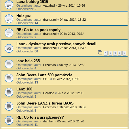
Lanz buldog 1616
Ostatni post autor:
vauxhall
«
28 wrz 2014, 13:56
Odpowiedzi:
2
Holzgaz
Ostatni post autor:
drandrzej
«
04 sty 2014, 18:22
Odpowiedzi:
14
RE: Co to za podzespoły
Ostatni post autor:
drandrzej
«
09 lis 2013, 20:34
Odpowiedzi:
2
Lanz - dyskretny urok przedwojennych detali
Ostatni post autor:
drandrzej
«
26 sie 2013, 14:39
Odpowiedzi:
80
1
2
3
4
5
lanz hela 235
Ostatni post autor:
Przemas
«
08 sty 2013, 22:32
Odpowiedzi:
4
John Deere Lanz 500 pomóżcie
Ostatni post autor:
SHL
«
16 wrz 2012, 11:30
Odpowiedzi:
13
Lanz 100
Ostatni post autor:
GMalec
«
26 sie 2012, 22:39
Odpowiedzi:
3
John Deere LANZ z turem BAAS
Ostatni post autor:
Przemas
«
16 paź 2010, 16:06
Odpowiedzi:
5
RE: Co to za urządzenie??
Ostatni post autor:
damber
«
05 wrz 2010, 21:20
Odpowiedzi:
11