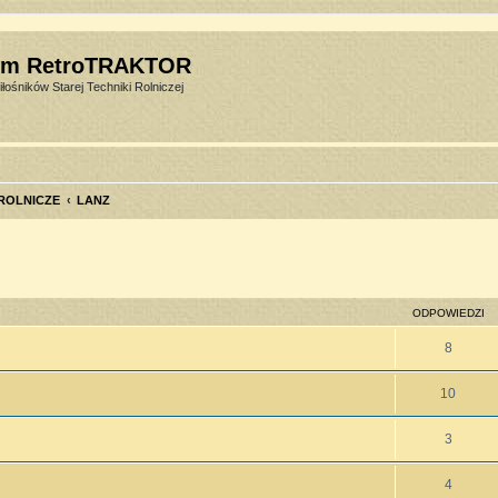
um RetroTRAKTOR
łośników Starej Techniki Rolniczej
 ROLNICZE
LANZ
szukiwanie zaawansowane
ODPOWIEDZI
8
10
3
4