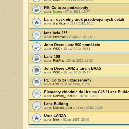
RE: Co to za podzespoły
autor:
Ursus
»
07 lis 2013, 17:47
Lanz - dyskretny urok przedwojennych detali
autor:
drandrzej
»
02 lut 2012, 10:18
lanz hela 235
autor:
Przemas
»
29 gru 2012, 23:11
John Deere Lanz 500 pomóżcie
autor:
WSK
»
13 paź 2010, 20:53
Lanz 100
autor:
RobFra
»
26 sie 2012, 16:33
John Deere LANZ z turem BAAS
autor:
WSK
»
15 paź 2010, 15:17
RE: Co to za urządzenie??
autor:
C330
»
31 sie 2010, 19:24
Elementy chlodnic do Ursusa C45 / Lanz Bulld
autor:
Deleted_User
»
11 lip 2010, 22:51
Lanz Bulldog
autor:
Deleted_User
»
28 cze 2010, 22:26
Urok LANZA
autor:
felek
»
01 sty 2007, 20:00