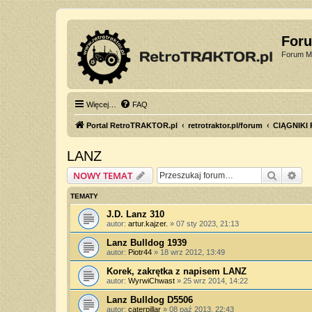
For
Forum Mi
Więcej…
FAQ
Portal RetroTRAKTOR.pl
retrotraktor.pl/forum
CIĄGNIKI
LANZ
Szukaj
Wy
NOWY TEMAT
TEMATY
J.D. Lanz 310
autor:
artur.kajzer.
»
07 sty 2023, 21:13
Lanz Bulldog 1939
autor:
Piotr44
»
18 wrz 2012, 13:49
Korek, zakrętka z napisem LANZ
autor:
WyrwiChwast
»
25 wrz 2014, 14:22
Lanz Bulldog D5506
autor:
caterpillar
»
08 paź 2013, 22:43