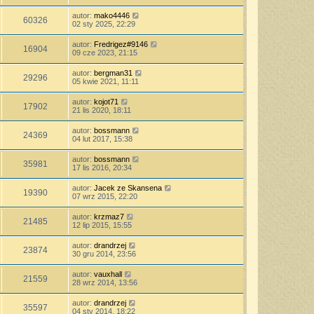
autor:
mako4446
60326
02 sty 2025, 22:29
autor:
Fredrigez#9146
16904
09 cze 2023, 21:15
autor:
bergman31
29296
05 kwie 2021, 11:11
autor:
kojot71
17902
21 lis 2020, 18:11
autor:
bossmann
24369
04 lut 2017, 15:38
autor:
bossmann
35981
17 lis 2016, 20:34
autor:
Jacek ze Skansena
19390
07 wrz 2015, 22:20
autor:
krzmaz7
21485
12 lip 2015, 15:55
autor:
drandrzej
23874
30 gru 2014, 23:56
autor:
vauxhall
21559
28 wrz 2014, 13:56
autor:
drandrzej
35597
04 sty 2014, 18:22