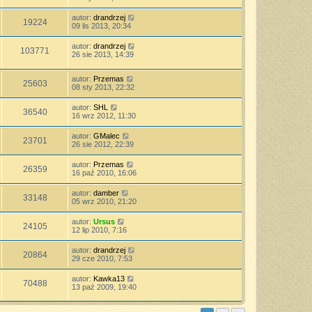
autor:
drandrzej
19224
09 lis 2013, 20:34
autor:
drandrzej
103771
26 sie 2013, 14:39
autor:
Przemas
25603
08 sty 2013, 22:32
autor:
SHL
36540
16 wrz 2012, 11:30
autor:
GMalec
23701
26 sie 2012, 22:39
autor:
Przemas
26359
16 paź 2010, 16:06
autor:
damber
33148
05 wrz 2010, 21:20
autor:
Ursus
24105
12 lip 2010, 7:16
autor:
drandrzej
20864
29 cze 2010, 7:53
autor:
Kawka13
70488
13 paź 2009, 19:40