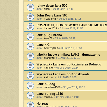
johny deear lanz 500
autor:
sneik
»
09 lip 2024, 17:41
John Deere Lanz 500
autor:
mako4446
»
06 cze 2023, 13:18
POSZUKUJĘ POMPY WODY LANZ 500 MOTORC
autor:
bartek2021
»
02 kwie 2021, 21:53
lanz plug i brona
autor:
kojot71
»
21 lis 2020, 18:11
Lanz hr2
autor:
Andrzej4335
»
03 lut 2017, 18:58
tabelka luzow silników LANZ - tłumaczenie
autor:
drandrzej
»
21 wrz 2016, 12:11
Wycieczka Lanz`em do Kazimierza Dolnego
autor:
kalinxxx
»
07 wrz 2015, 20:14
Wycieczka Lanz`em do Końskowoli
autor:
kalinxxx
»
11 lip 2015, 22:05
Lanz buldog
autor:
natashka1986
»
30 gru 2014, 18:12
Lanz buldog 1616
autor:
mrjozek
»
02 mar 2014, 14:10
Holzgaz
autor:
C360-3P
»
21 lip 2008, 22:16