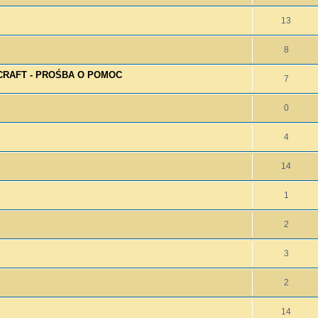
13
8
RAFT - PROŚBA O POMOC
7
0
4
14
1
2
3
2
14