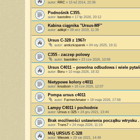
autor:
RRC
»
15 lut 2014, 22:36
Podnośnik C355.
autor:
bastolino
»
17 lip 2026, 20:12
Kabina ciągnika "Ursus-MF"
autor:
adikpl
»
08 wrz 2019, 11:39
Ursus C-328 z 1967r
autor:
arekzkoparek
»
04 sty 2025, 19:11
C355 - zaczep polowy
autor:
bastolino
»
23 cze 2026, 10:58
Ursus C4011 – powolna odbudowa i wiele pytań
autor:
Boru
»
10 maja 2026, 18:32
Nietypowe kolory c4011
autor:
knudson
»
18 cze 2026, 12:07
Pompa ursus c4011
autor:
FarmerAmator
»
18 maja 2026, 17:58
Lampy C4011 i pochodnie
autor:
Ursus c-325
»
24 gru 2021, 13:44
Brak możliwości ustawienia początku wtrysku .
autor:
Trans7
»
24 maja 2026, 11:19
Mój URSUS C-328
autor:
Wiesiek
»
29 sie 2021, 14:49