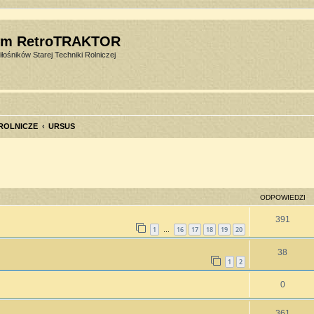
um RetroTRAKTOR
łośników Starej Techniki Rolniczej
 ROLNICZE
URSUS
szukiwanie zaawansowane
ODPOWIEDZI
391
1
16
17
18
19
20
…
38
1
2
0
361