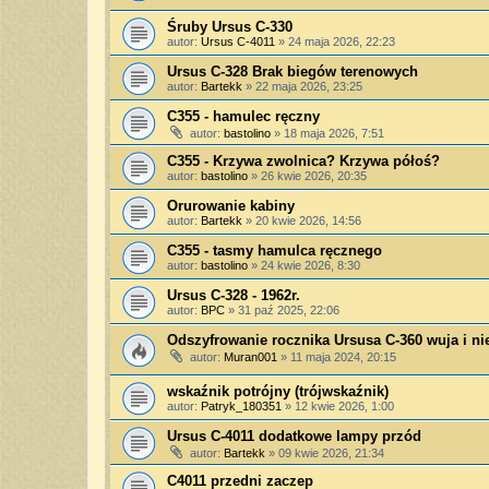
Śruby Ursus C-330
autor:
Ursus C-4011
»
24 maja 2026, 22:23
Ursus C-328 Brak biegów terenowych
autor:
Bartekk
»
22 maja 2026, 23:25
C355 - hamulec ręczny
autor:
bastolino
»
18 maja 2026, 7:51
C355 - Krzywa zwolnica? Krzywa półoś?
autor:
bastolino
»
26 kwie 2026, 20:35
Orurowanie kabiny
autor:
Bartekk
»
20 kwie 2026, 14:56
C355 - tasmy hamulca ręcznego
autor:
bastolino
»
24 kwie 2026, 8:30
Ursus C-328 - 1962r.
autor:
BPC
»
31 paź 2025, 22:06
Odszyfrowanie rocznika Ursusa C-360 wuja i nie
autor:
Muran001
»
11 maja 2024, 20:15
wskaźnik potrójny (trójwskaźnik)
autor:
Patryk_180351
»
12 kwie 2026, 1:00
Ursus C-4011 dodatkowe lampy przód
autor:
Bartekk
»
09 kwie 2026, 21:34
C4011 przedni zaczep