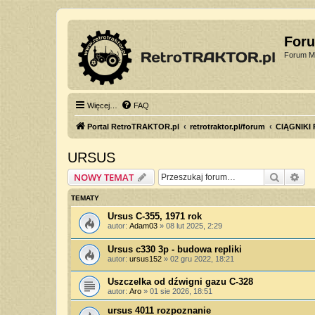
For
Forum Mi
Więcej…
FAQ
Portal RetroTRAKTOR.pl
retrotraktor.pl/forum
CIĄGNIKI
URSUS
Szukaj
Wy
NOWY TEMAT
TEMATY
Ursus C-355, 1971 rok
autor:
Adam03
»
08 lut 2025, 2:29
Ursus c330 3p - budowa repliki
autor:
ursus152
»
02 gru 2022, 18:21
Uszczelka od dźwigni gazu C-328
autor:
Aro
»
01 sie 2026, 18:51
ursus 4011 rozpoznanie