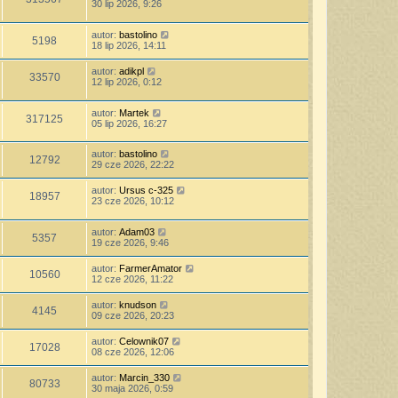
30 lip 2026, 9:26
autor:
bastolino
5198
18 lip 2026, 14:11
autor:
adikpl
33570
12 lip 2026, 0:12
autor:
Martek
317125
05 lip 2026, 16:27
autor:
bastolino
12792
29 cze 2026, 22:22
autor:
Ursus c-325
18957
23 cze 2026, 10:12
autor:
Adam03
5357
19 cze 2026, 9:46
autor:
FarmerAmator
10560
12 cze 2026, 11:22
autor:
knudson
4145
09 cze 2026, 20:23
autor:
Celownik07
17028
08 cze 2026, 12:06
autor:
Marcin_330
80733
30 maja 2026, 0:59