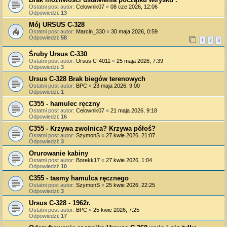
Ostatni post autor:
Celownik07
«
08 cze 2026, 12:06
Odpowiedzi:
13
Mój URSUS C-328
Ostatni post autor:
Marcin_330
«
30 maja 2026, 0:59
Odpowiedzi:
58
1
2
3
Śruby Ursus C-330
Ostatni post autor:
Ursus C-4011
«
25 maja 2026, 7:39
Odpowiedzi:
3
Ursus C-328 Brak biegów terenowych
Ostatni post autor:
BPC
«
23 maja 2026, 9:00
Odpowiedzi:
1
C355 - hamulec ręczny
Ostatni post autor:
Celownik07
«
21 maja 2026, 9:18
Odpowiedzi:
16
C355 - Krzywa zwolnica? Krzywa półoś?
Ostatni post autor:
SzymonS
«
27 kwie 2026, 21:07
Odpowiedzi:
3
Orurowanie kabiny
Ostatni post autor:
Borekk17
«
27 kwie 2026, 1:04
Odpowiedzi:
10
C355 - tasmy hamulca ręcznego
Ostatni post autor:
SzymonS
«
25 kwie 2026, 22:25
Odpowiedzi:
3
Ursus C-328 - 1962r.
Ostatni post autor:
BPC
«
25 kwie 2026, 7:25
Odpowiedzi:
17