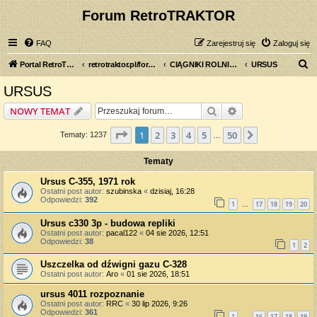
Forum RetroTRAKTOR
FAQ
Zarejestruj się
Zaloguj się
S
Portal RetroTRAKTOR.pl
retrotraktor.pl/forum
CIĄGNIKI ROLNICZE
URSUS
z
URSUS
u
Szukaj
Wyszukiwanie z
NOWY TEMAT
k
a
Strona
1
z
50
1
2
3
4
5
50
Następna
Tematy: 1237
…
j
Tematy
Ursus C-355, 1971 rok
Ostatni post autor:
szubinska
«
dzisiaj, 16:28
Odpowiedzi:
392
1
17
18
19
20
…
Ursus c330 3p - budowa repliki
Ostatni post autor:
pacal122
«
04 sie 2026, 12:51
Odpowiedzi:
38
1
2
Uszczelka od dźwigni gazu C-328
Ostatni post autor:
Aro
«
01 sie 2026, 18:51
ursus 4011 rozpoznanie
Ostatni post autor:
RRC
«
30 lip 2026, 9:26
Odpowiedzi:
361
1
16
17
18
19