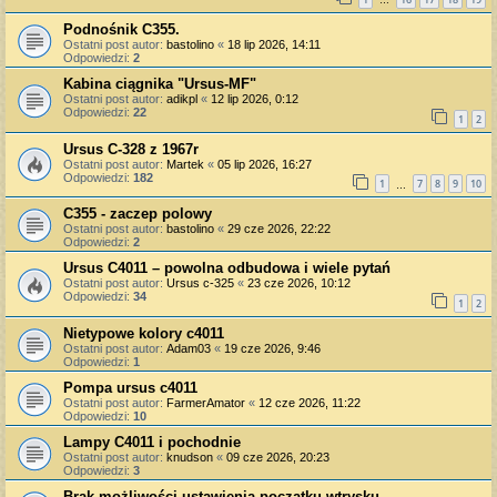
…
Podnośnik C355.
Ostatni post autor:
bastolino
«
18 lip 2026, 14:11
Odpowiedzi:
2
Kabina ciągnika "Ursus-MF"
Ostatni post autor:
adikpl
«
12 lip 2026, 0:12
Odpowiedzi:
22
1
2
Ursus C-328 z 1967r
Ostatni post autor:
Martek
«
05 lip 2026, 16:27
Odpowiedzi:
182
1
7
8
9
10
…
C355 - zaczep polowy
Ostatni post autor:
bastolino
«
29 cze 2026, 22:22
Odpowiedzi:
2
Ursus C4011 – powolna odbudowa i wiele pytań
Ostatni post autor:
Ursus c-325
«
23 cze 2026, 10:12
Odpowiedzi:
34
1
2
Nietypowe kolory c4011
Ostatni post autor:
Adam03
«
19 cze 2026, 9:46
Odpowiedzi:
1
Pompa ursus c4011
Ostatni post autor:
FarmerAmator
«
12 cze 2026, 11:22
Odpowiedzi:
10
Lampy C4011 i pochodnie
Ostatni post autor:
knudson
«
09 cze 2026, 20:23
Odpowiedzi:
3
Brak możliwości ustawienia początku wtrysku .