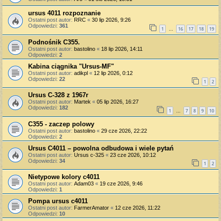
ursus 4011 rozpoznanie
Ostatni post autor:
RRC
«
30 lip 2026, 9:26
Odpowiedzi:
361
1
16
17
18
19
…
Podnośnik C355.
Ostatni post autor:
bastolino
«
18 lip 2026, 14:11
Odpowiedzi:
2
Kabina ciągnika "Ursus-MF"
Ostatni post autor:
adikpl
«
12 lip 2026, 0:12
Odpowiedzi:
22
1
2
Ursus C-328 z 1967r
Ostatni post autor:
Martek
«
05 lip 2026, 16:27
Odpowiedzi:
182
1
7
8
9
10
…
C355 - zaczep polowy
Ostatni post autor:
bastolino
«
29 cze 2026, 22:22
Odpowiedzi:
2
Ursus C4011 – powolna odbudowa i wiele pytań
Ostatni post autor:
Ursus c-325
«
23 cze 2026, 10:12
Odpowiedzi:
34
1
2
Nietypowe kolory c4011
Ostatni post autor:
Adam03
«
19 cze 2026, 9:46
Odpowiedzi:
1
Pompa ursus c4011
Ostatni post autor:
FarmerAmator
«
12 cze 2026, 11:22
Odpowiedzi:
10