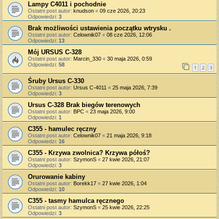
Lampy C4011 i pochodnie
Ostatni post autor:
knudson
«
09 cze 2026, 20:23
Odpowiedzi:
3
Brak możliwości ustawienia początku wtrysku .
Ostatni post autor:
Celownik07
«
08 cze 2026, 12:06
Odpowiedzi:
13
Mój URSUS C-328
Ostatni post autor:
Marcin_330
«
30 maja 2026, 0:59
Odpowiedzi:
58
1
2
3
Śruby Ursus C-330
Ostatni post autor:
Ursus C-4011
«
25 maja 2026, 7:39
Odpowiedzi:
3
Ursus C-328 Brak biegów terenowych
Ostatni post autor:
BPC
«
23 maja 2026, 9:00
Odpowiedzi:
1
C355 - hamulec ręczny
Ostatni post autor:
Celownik07
«
21 maja 2026, 9:18
Odpowiedzi:
16
C355 - Krzywa zwolnica? Krzywa półoś?
Ostatni post autor:
SzymonS
«
27 kwie 2026, 21:07
Odpowiedzi:
3
Orurowanie kabiny
Ostatni post autor:
Borekk17
«
27 kwie 2026, 1:04
Odpowiedzi:
10
C355 - tasmy hamulca ręcznego
Ostatni post autor:
SzymonS
«
25 kwie 2026, 22:25
Odpowiedzi:
3