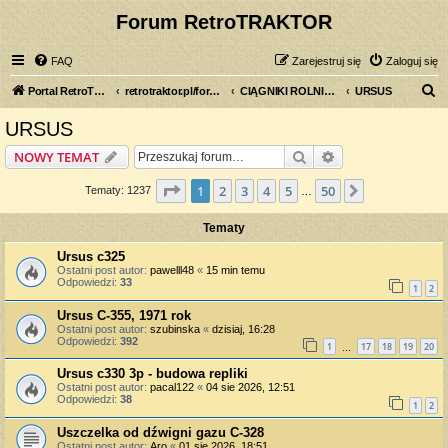
Forum RetroTRAKTOR
FAQ
Zarejestruj się
Zaloguj się
S
Portal RetroTRAKTOR.pl
retrotraktor.pl/forum
CIĄGNIKI ROLNICZE
URSUS
z
URSUS
u
Szukaj
Wyszukiwanie z
NOWY TEMAT
k
a
Strona
1
z
50
1
2
3
4
5
50
Następna
Tematy: 1237
…
j
Tematy
Ursus c325
Ostatni post autor:
pawelll48
«
15 min temu
Odpowiedzi:
33
1
2
Ursus C-355, 1971 rok
Ostatni post autor:
szubinska
«
dzisiaj, 16:28
Odpowiedzi:
392
1
17
18
19
20
…
Ursus c330 3p - budowa repliki
Ostatni post autor:
pacal122
«
04 sie 2026, 12:51
Odpowiedzi:
38
1
2
Uszczelka od dźwigni gazu C-328
Ostatni post autor:
Aro
«
01 sie 2026, 18:51