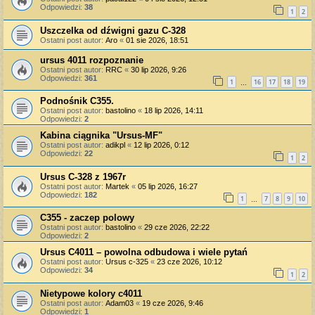
Odpowiedzi:
38
1
2
Uszczelka od dźwigni gazu C-328
Ostatni post autor:
Aro
«
01 sie 2026, 18:51
ursus 4011 rozpoznanie
Ostatni post autor:
RRC
«
30 lip 2026, 9:26
Odpowiedzi:
361
1
16
17
18
19
…
Podnośnik C355.
Ostatni post autor:
bastolino
«
18 lip 2026, 14:11
Odpowiedzi:
2
Kabina ciągnika "Ursus-MF"
Ostatni post autor:
adikpl
«
12 lip 2026, 0:12
Odpowiedzi:
22
1
2
Ursus C-328 z 1967r
Ostatni post autor:
Martek
«
05 lip 2026, 16:27
Odpowiedzi:
182
1
7
8
9
10
…
C355 - zaczep polowy
Ostatni post autor:
bastolino
«
29 cze 2026, 22:22
Odpowiedzi:
2
Ursus C4011 – powolna odbudowa i wiele pytań
Ostatni post autor:
Ursus c-325
«
23 cze 2026, 10:12
Odpowiedzi:
34
1
2
Nietypowe kolory c4011
Ostatni post autor:
Adam03
«
19 cze 2026, 9:46
Odpowiedzi:
1