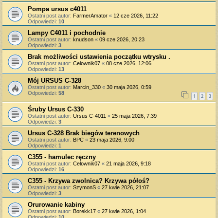
Pompa ursus c4011
Ostatni post autor:
FarmerAmator
«
12 cze 2026, 11:22
Odpowiedzi:
10
Lampy C4011 i pochodnie
Ostatni post autor:
knudson
«
09 cze 2026, 20:23
Odpowiedzi:
3
Brak możliwości ustawienia początku wtrysku .
Ostatni post autor:
Celownik07
«
08 cze 2026, 12:06
Odpowiedzi:
13
Mój URSUS C-328
Ostatni post autor:
Marcin_330
«
30 maja 2026, 0:59
Odpowiedzi:
58
1
2
3
Śruby Ursus C-330
Ostatni post autor:
Ursus C-4011
«
25 maja 2026, 7:39
Odpowiedzi:
3
Ursus C-328 Brak biegów terenowych
Ostatni post autor:
BPC
«
23 maja 2026, 9:00
Odpowiedzi:
1
C355 - hamulec ręczny
Ostatni post autor:
Celownik07
«
21 maja 2026, 9:18
Odpowiedzi:
16
C355 - Krzywa zwolnica? Krzywa półoś?
Ostatni post autor:
SzymonS
«
27 kwie 2026, 21:07
Odpowiedzi:
3
Orurowanie kabiny
Ostatni post autor:
Borekk17
«
27 kwie 2026, 1:04
Odpowiedzi:
10