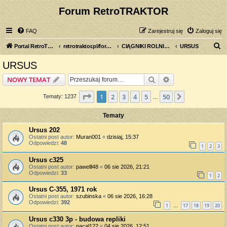
Forum RetroTRAKTOR
FAQ
Zarejestruj się
Zaloguj się
S
Portal RetroTRAKTOR.pl
retrotraktor.pl/forum
CIĄGNIKI ROLNICZE
URSUS
z
URSUS
u
Szukaj
Wyszukiwanie z
NOWY TEMAT
k
a
Strona
1
z
50
1
2
3
4
5
50
Następna
Tematy: 1237
…
j
Tematy
Ursus 202
Ostatni post autor:
Muran001
«
dzisiaj, 15:37
Odpowiedzi:
48
1
2
3
Ursus c325
Ostatni post autor:
pawelll48
«
06 sie 2026, 21:21
Odpowiedzi:
33
1
2
Ursus C-355, 1971 rok
Ostatni post autor:
szubinska
«
06 sie 2026, 16:28
Odpowiedzi:
392
1
17
18
19
20
…
Ursus c330 3p - budowa repliki
Ostatni post autor:
pacal122
«
04 sie 2026, 12:51