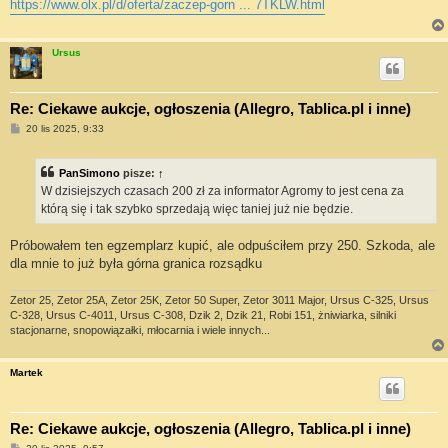
https://www.olx.pl/d/oferta/zaczep-gorn ... 7TKLW.html
Ursus
Re: Ciekawe aukcje, ogłoszenia (Allegro, Tablica.pl i inne)
P
20 lis 2025, 9:33
o
s
t
PanSimono
pisze:
↑
W dzisiejszych czasach 200 zł za informator Agromy to jest cena za
którą się i tak szybko sprzedają więc taniej już nie będzie.
Próbowałem ten egzemplarz kupić, ale odpuściłem przy 250. Szkoda, ale
dla mnie to już była górna granica rozsądku
Zetor 25, Zetor 25A, Zetor 25K, Zetor 50 Super, Zetor 3011 Major, Ursus C-325, Ursus
C-328, Ursus C-4011, Ursus C-308, Dzik 2, Dzik 21, Robi 151, żniwiarka, silniki
stacjonarne, snopowiązałki, młocarnia i wiele innych...
Martek
Re: Ciekawe aukcje, ogłoszenia (Allegro, Tablica.pl i inne)
P