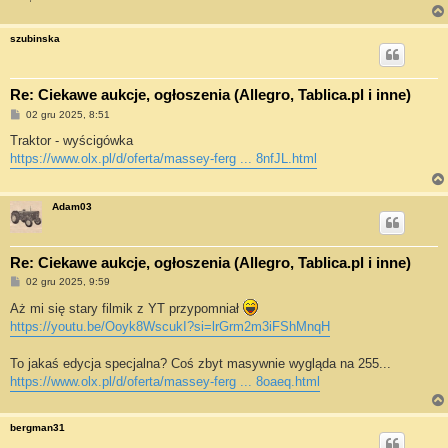
szubinska
Re: Ciekawe aukcje, ogłoszenia (Allegro, Tablica.pl i inne)
P
02 gru 2025, 8:51
o
s
Traktor - wyścigówka
t
https://www.olx.pl/d/oferta/massey-ferg ... 8nfJL.html
Adam03
Re: Ciekawe aukcje, ogłoszenia (Allegro, Tablica.pl i inne)
P
02 gru 2025, 9:59
o
s
Aż mi się stary filmik z YT przypomniał
t
https://youtu.be/Ooyk8WscukI?si=lrGrm2m3iFShMnqH
To jakaś edycja specjalna? Coś zbyt masywnie wygląda na 255...
https://www.olx.pl/d/oferta/massey-ferg ... 8oaeq.html
bergman31