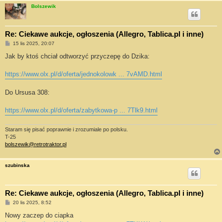
Bolszewik
Re: Ciekawe aukcje, ogłoszenia (Allegro, Tablica.pl i inne)
P
15 lis 2025, 20:07
o
s
Jak by ktoś chciał odtworzyć przyczepę do Dzika:
t
https://www.olx.pl/d/oferta/jednokolowk ... 7vAMD.html
Do Ursusa 308:
https://www.olx.pl/d/oferta/zabytkowa-p ... 7Tlk9.html
Staram się pisać poprawnie i zrozumiale po polsku.
T-25
bolszewik@retrotraktor.pl
szubinska
Re: Ciekawe aukcje, ogłoszenia (Allegro, Tablica.pl i inne)
P
20 lis 2025, 8:52
o
s
Nowy zaczep do ciapka
t