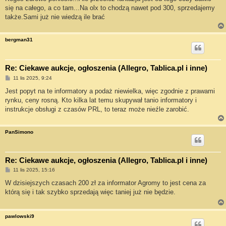
t
się na całego, a co tam...Na olx to chodzą nawet pod 300, sprzedajemy
także.Sami już nie wiedzą ile brać
bergman31
Re: Ciekawe aukcje, ogłoszenia (Allegro, Tablica.pl i inne)
P
11 lis 2025, 9:24
o
s
Jest popyt na te informatory a podaż niewielka, więc zgodnie z prawami
t
rynku, ceny rosną. Kto kilka lat temu skupywał tanio informatory i
instrukcje obsługi z czasów PRL, to teraz może nieźle zarobić.
PanSimono
Re: Ciekawe aukcje, ogłoszenia (Allegro, Tablica.pl i inne)
P
11 lis 2025, 15:16
o
s
W dzisiejszych czasach 200 zł za informator Agromy to jest cena za
t
którą się i tak szybko sprzedają więc taniej już nie będzie.
pawlowski9