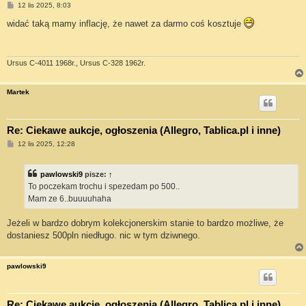
P
12 lis 2025, 8:03
o
s
widać taką mamy inflację, że nawet za darmo coś kosztuje
t
Ursus C-4011 1968r., Ursus C-328 1962r.
Martek
Re: Ciekawe aukcje, ogłoszenia (Allegro, Tablica.pl i inne)
P
12 lis 2025, 12:28
o
s
t
pawlowski9
pisze:
↑
To poczekam trochu i spezedam po 500..
Mam ze 6..buuuuhaha
Jeżeli w bardzo dobrym kolekcjonerskim stanie to bardzo możliwe, że
dostaniesz 500pln niedługo. nic w tym dziwnego.
pawlowski9
Re: Ciekawe aukcje, ogłoszenia (Allegro, Tablica.pl i inne)