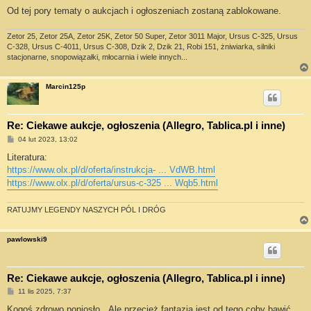
Od tej pory tematy o aukcjach i ogłoszeniach zostaną zablokowane.
Zetor 25, Zetor 25A, Zetor 25K, Zetor 50 Super, Zetor 3011 Major, Ursus C-325, Ursus
C-328, Ursus C-4011, Ursus C-308, Dzik 2, Dzik 21, Robi 151, żniwiarka, silniki
stacjonarne, snopowiązałki, młocarnia i wiele innych...
Marcin125p
Re: Ciekawe aukcje, ogłoszenia (Allegro, Tablica.pl i inne)
P
04 lut 2023, 13:02
o
s
Literatura:
t
https://www.olx.pl/d/oferta/instrukcja- ... VdWB.html
https://www.olx.pl/d/oferta/ursus-c-325 ... Wqb5.html
RATUJMY LEGENDY NASZYCH PÓL I DRÓG
pawlowski9
Re: Ciekawe aukcje, ogłoszenia (Allegro, Tablica.pl i inne)
P
11 lis 2025, 7:37
o
s
Kogoś zdrowo poniosło...Ale przecież fantazja jest od tego coby bawić