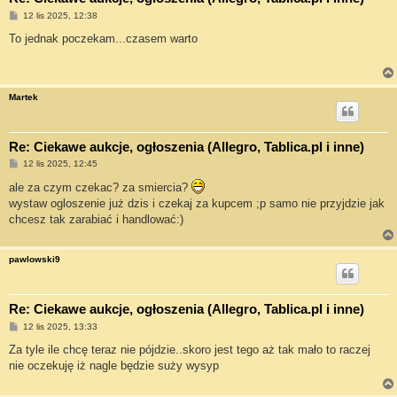
P
12 lis 2025, 12:38
o
s
To jednak poczekam...czasem warto
t
Martek
Re: Ciekawe aukcje, ogłoszenia (Allegro, Tablica.pl i inne)
P
12 lis 2025, 12:45
o
s
ale za czym czekac? za smiercia?
t
wystaw ogloszenie już dzis i czekaj za kupcem ;p samo nie przyjdzie jak
chcesz tak zarabiać i handlować:)
pawlowski9
Re: Ciekawe aukcje, ogłoszenia (Allegro, Tablica.pl i inne)
P
12 lis 2025, 13:33
o
s
Za tyle ile chcę teraz nie pójdzie..skoro jest tego aż tak mało to raczej
t
nie oczekuję iż nagle będzie suży wysyp