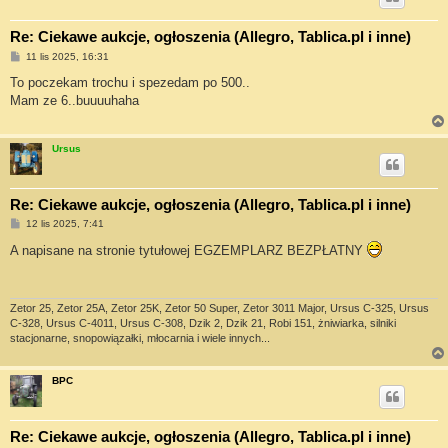
Re: Ciekawe aukcje, ogłoszenia (Allegro, Tablica.pl i inne)
P
11 lis 2025, 16:31
o
s
To poczekam trochu i spezedam po 500..
t
Mam ze 6..buuuuhaha
Ursus
Re: Ciekawe aukcje, ogłoszenia (Allegro, Tablica.pl i inne)
P
12 lis 2025, 7:41
o
s
A napisane na stronie tytułowej EGZEMPLARZ BEZPŁATNY
t
Zetor 25, Zetor 25A, Zetor 25K, Zetor 50 Super, Zetor 3011 Major, Ursus C-325, Ursus
C-328, Ursus C-4011, Ursus C-308, Dzik 2, Dzik 21, Robi 151, żniwiarka, silniki
stacjonarne, snopowiązałki, młocarnia i wiele innych...
BPC
Re: Ciekawe aukcje, ogłoszenia (Allegro, Tablica.pl i inne)