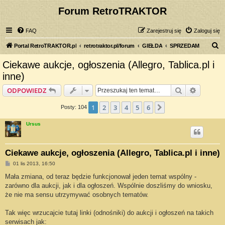
Forum RetroTRAKTOR
FAQ
Zarejestruj się
Zaloguj się
S
Portal RetroTRAKTOR.pl
retrotraktor.pl/forum
GIEŁDA
SPRZEDAM
z
Ciekawe aukcje, ogłoszenia (Allegro, Tablica.pl i
u
inne)
k
Szukaj
Wyszuki
ODPOWIEDZ
a
j
1
2
3
4
5
6
Następna
Posty: 104
Ursus
Ciekawe aukcje, ogłoszenia (Allegro, Tablica.pl i inne)
P
01 lis 2013, 16:50
o
s
Mała zmiana, od teraz będzie funkcjonował jeden temat wspólny -
t
zarówno dla aukcji, jak i dla ogłoszeń. Wspólnie doszliśmy do wniosku,
że nie ma sensu utrzymywać osobnych tematów.
Tak więc wrzucajcie tutaj linki (odnośniki) do aukcji i ogłoszeń na takich
serwisach jak: