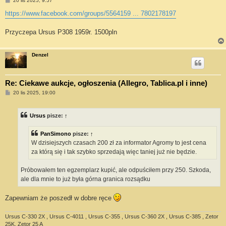
20 lis 2025, 9:57
o
s
https://www.facebook.com/groups/5564159 ... 7802178197
t
Przyczepa Ursus P308 1959r. 1500pln
Denzel
Re: Ciekawe aukcje, ogłoszenia (Allegro, Tablica.pl i inne)
P
20 lis 2025, 19:00
o
s
t
Ursus
pisze:
↑
PanSimono
pisze:
↑
W dzisiejszych czasach 200 zł za informator Agromy to jest cena
za którą się i tak szybko sprzedają więc taniej już nie będzie.
Próbowałem ten egzemplarz kupić, ale odpuściłem przy 250. Szkoda,
ale dla mnie to już była górna granica rozsądku
Zapewniam że poszedł w dobre ręce
Ursus C-330 2X , Ursus C-4011 , Ursus C-355 , Ursus C-360 2X , Ursus C-385 , Zetor
25K, Zetor 25 A