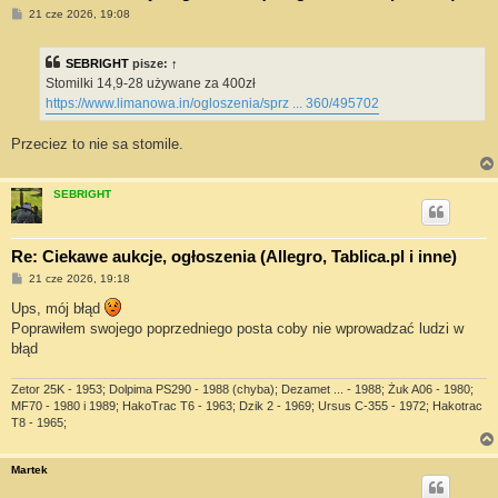
P
21 cze 2026, 19:08
o
s
t
SEBRIGHT
pisze:
↑
Stomilki 14,9-28 używane za 400zł
https://www.limanowa.in/ogloszenia/sprz ... 360/495702
Przeciez to nie sa stomile.
SEBRIGHT
Re: Ciekawe aukcje, ogłoszenia (Allegro, Tablica.pl i inne)
P
21 cze 2026, 19:18
o
s
Ups, mój błąd
t
Poprawiłem swojego poprzedniego posta coby nie wprowadzać ludzi w
błąd
Zetor 25K - 1953; Dolpima PS290 - 1988 (chyba); Dezamet ... - 1988; Żuk A06 - 1980;
MF70 - 1980 i 1989; HakoTrac T6 - 1963; Dzik 2 - 1969; Ursus C-355 - 1972; Hakotrac
T8 - 1965;
Martek