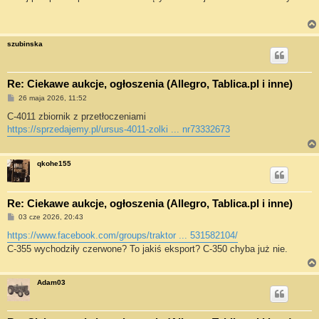
t
szubinska
Re: Ciekawe aukcje, ogłoszenia (Allegro, Tablica.pl i inne)
P
26 maja 2026, 11:52
o
s
C-4011 zbiornik z przetłoczeniami
t
https://sprzedajemy.pl/ursus-4011-zolki ... nr73332673
qkohe155
Re: Ciekawe aukcje, ogłoszenia (Allegro, Tablica.pl i inne)
P
03 cze 2026, 20:43
o
s
https://www.facebook.com/groups/traktor ... 531582104/
t
C-355 wychodziły czerwone? To jakiś eksport? C-350 chyba już nie.
Adam03