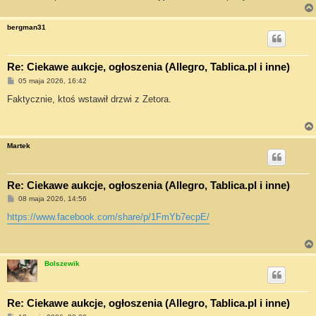
bergman31
Re: Ciekawe aukcje, ogłoszenia (Allegro, Tablica.pl i inne)
P
05 maja 2026, 16:42
o
s
Faktycznie, ktoś wstawił drzwi z Zetora.
t
Martek
Re: Ciekawe aukcje, ogłoszenia (Allegro, Tablica.pl i inne)
P
08 maja 2026, 14:56
o
s
https://www.facebook.com/share/p/1FmYb7ecpE/
t
Bolszewik
Re: Ciekawe aukcje, ogłoszenia (Allegro, Tablica.pl i inne)