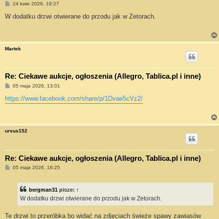
P
24 kwie 2026, 19:27
o
s
W dodatku drzwi otwierane do przodu jak w Zetorach.
t
Martek
Re: Ciekawe aukcje, ogłoszenia (Allegro, Tablica.pl i inne)
P
05 maja 2026, 13:01
o
s
https://www.facebook.com/share/p/1Dvae5cVz2/
t
ursus152
Re: Ciekawe aukcje, ogłoszenia (Allegro, Tablica.pl i inne)
P
05 maja 2026, 16:25
o
s
t
bergman31
pisze:
↑
W dodatku drzwi otwierane do przodu jak w Zetorach.
Te drzwi to przeróbka bo widać na zdjęciach świeże spawy zawiasów