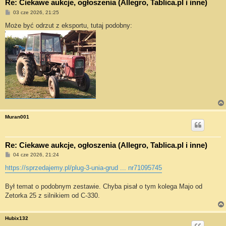
Re: Ciekawe aukcje, ogłoszenia (Allegro, Tablica.pl i inne)
P
03 cze 2026, 21:25
o
s
Może być odrzut z eksportu, tutaj podobny:
t
Muran001
Re: Ciekawe aukcje, ogłoszenia (Allegro, Tablica.pl i inne)
P
04 cze 2026, 21:24
o
s
https://sprzedajemy.pl/plug-3-unia-grud ... nr71095745
t
Był temat o podobnym zestawie. Chyba pisał o tym kolega Majo od
Zetorka 25 z silnikiem od C-330.
Hubix132