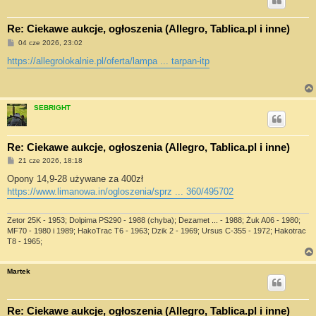
Re: Ciekawe aukcje, ogłoszenia (Allegro, Tablica.pl i inne)
P
04 cze 2026, 23:02
o
s
https://allegrolokalnie.pl/oferta/lampa ... tarpan-itp
t
SEBRIGHT
Re: Ciekawe aukcje, ogłoszenia (Allegro, Tablica.pl i inne)
P
21 cze 2026, 18:18
o
s
Opony 14,9-28 używane za 400zł
t
https://www.limanowa.in/ogloszenia/sprz ... 360/495702
Zetor 25K - 1953; Dolpima PS290 - 1988 (chyba); Dezamet ... - 1988; Żuk A06 - 1980;
MF70 - 1980 i 1989; HakoTrac T6 - 1963; Dzik 2 - 1969; Ursus C-355 - 1972; Hakotrac
T8 - 1965;
Martek
Re: Ciekawe aukcje, ogłoszenia (Allegro, Tablica.pl i inne)