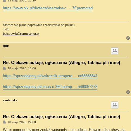
P
13 maja 2026, 22:20
o
s
https://www.olx.pl/d/oferta/wiertarka-c ... 7Cpromoted
t
Staram się pisać poprawnie i zrozumiale po polsku.
T-25
bolszewik@retrotraktor.pl
RRC
Re: Ciekawe aukcje, ogłoszenia (Allegro, Tablica.pl i inne)
P
18 maja 2026, 15:06
o
s
https://sprzedajemy.pl/wskaznik-tempera ... nr68566841
t
https://sprzedajemy.pl/ursus-c-360-pomp ... nr69057278
szubinska
Re: Ciekawe aukcje, ogłoszenia (Allegro, Tablica.pl i inne)
P
18 maja 2026, 22:08
o
s
W tej pompce trzpień został wciśnięty i nie odbija. Pewnie rdza chwyciła