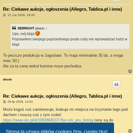
Re: Ciekawe aukcje, ogłoszenia (Allegro, Tablica.pl i inne)
P
21 cze 2026, 19:43
o
s
t
SEBRIGHT
pisze:
↑
Ups, mój błąd
Poprawiłem swojego poprzedniego posta coby nie wprowadzać ludzi w
błąd
To jeszcze produkcja w Jugoslawi. To maja minimalnie 35 lat, a moga
miec 50:)
Ale za ta cene wokol komina moze pochodza.
dinxik
Re: Ciekawe aukcje, ogłoszenia (Allegro, Tablica.pl i inne)
P
06 lip 2026, 14:02
o
s
Może kogoś coś zainteresuje, brakuje mi miejsca na trzymanie tego pod
t
dachem i muszę coś z tym zrobić
https://www.olx.pl/d/1083884537/?bs=olx_pro_listing
ceny są do
negocjacji
Strona ta używa plików cookies (tzw. ciasteczka)