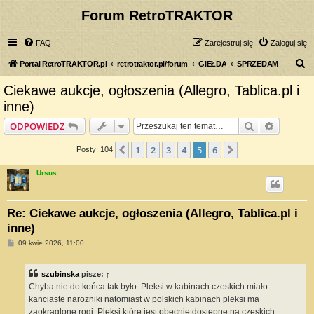
Forum RetroTRAKTOR
FAQ
Zarejestruj się
Zaloguj się
S
Portal RetroTRAKTOR.pl
retrotraktor.pl/forum
GIEŁDA
SPRZEDAM
z
Ciekawe aukcje, ogłoszenia (Allegro, Tablica.pl i
u
inne)
k
Szukaj
Wyszuki
ODPOWIEDZ
a
j
1
2
3
4
5
6
Poprzednia
Następna
Posty: 104
Ursus
Re: Ciekawe aukcje, ogłoszenia (Allegro, Tablica.pl i
inne)
P
09 kwie 2026, 11:00
o
s
t
szubinska
pisze:
↑
Chyba nie do końca tak było. Pleksi w kabinach czeskich miało
kanciaste narożniki natomiast w polskich kabinach pleksi ma
zaokrąglone rogi. Pleksi które jest obecnie dostępne na czeskich