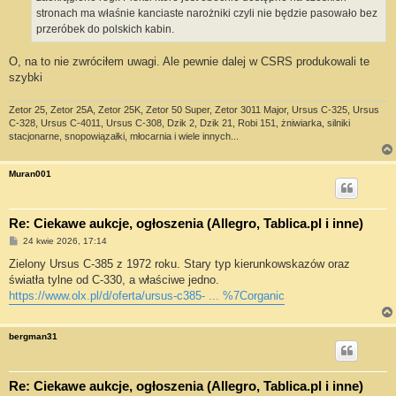
stronach ma właśnie kanciaste narożniki czyli nie będzie pasowało bez
przeróbek do polskich kabin.
O, na to nie zwróciłem uwagi. Ale pewnie dalej w CSRS produkowali te
szybki
Zetor 25, Zetor 25A, Zetor 25K, Zetor 50 Super, Zetor 3011 Major, Ursus C-325, Ursus
C-328, Ursus C-4011, Ursus C-308, Dzik 2, Dzik 21, Robi 151, żniwiarka, silniki
stacjonarne, snopowiązałki, młocarnia i wiele innych...
Muran001
Re: Ciekawe aukcje, ogłoszenia (Allegro, Tablica.pl i inne)
P
24 kwie 2026, 17:14
o
s
Zielony Ursus C-385 z 1972 roku. Stary typ kierunkowskazów oraz
t
światła tylne od C-330, a właściwe jedno.
https://www.olx.pl/d/oferta/ursus-c385- ... %7Corganic
bergman31
Re: Ciekawe aukcje, ogłoszenia (Allegro, Tablica.pl i inne)