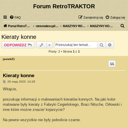
Forum RetroTRAKTOR
FAQ
Zarejestruj się
Zaloguj się
S
Portal RetroTRAKTOR.pl
retrotraktor.pl/forum
MASZYNY ROLNICZE
MASZYNY KONNE
z
Kieraty konne
u
Szukaj
Wyszuki
ODPOWIEDZ
k
Posty: 2 • Strona
1
z
1
a
jasiek21
j
Kieraty konne
P
26 maja 2025, 14:28
o
s
Witajcie,
t
poszukuję informacji o malowaniach kieratów konnych. Na jaki kolor
malowane były kieraty z Fabryki Cegielskiego, Braci Nitsche, Orłowski i
inne które możne znacie/ kojarzycie?
Na pewno wszystkie nie były jednolicie czarne.