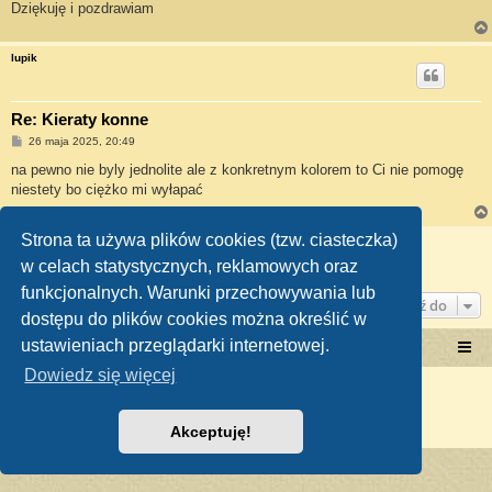
Dziękuję i pozdrawiam
lupik
Re: Kieraty konne
P
26 maja 2025, 20:49
o
s
na pewno nie byly jednolite ale z konkretnym kolorem to Ci nie pomogę
t
niestety bo ciężko mi wyłapać
Strona ta używa plików cookies (tzw. ciasteczka)
ODPOWIEDZ
w celach statystycznych, reklamowych oraz
Posty: 2 • Strona
1
z
1
funkcjonalnych. Warunki przechowywania lub
Przejdź do
dostępu do plików cookies można określić w
ustawieniach przeglądarki internetowej.
Portal RetroTRAKTOR.pl
retrotraktor.pl/forum
Dowiedz się więcej
Technologię dostarcza
phpBB
® Forum Software © phpBB Limited
Polski pakiet językowy dostarcza
phpBB.pl
Zasady ochrony danych osobowych
|
Regulamin
Akceptuję!