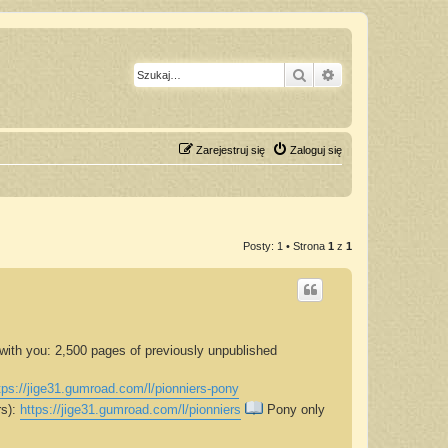
Szukaj
Wyszukiwanie z
Zarejestruj się
Zaloguj się
Posty: 1 • Strona
1
z
1
y with you: 2,500 pages of previously unpublished
tps://jige31.gumroad.com/l/pionniers-pony
rs):
https://jige31.gumroad.com/l/pionniers
Pony only