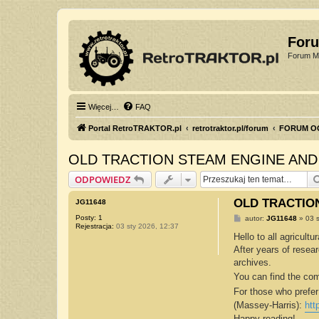
For
Forum Mi
Więcej…
FAQ
Portal RetroTRAKTOR.pl
retrotraktor.pl/forum
FORUM O
OLD TRACTION STEAM ENGINE AN
ODPOWIEDZ
OLD TRACTIO
JG11648
Posty:
1
P
autor:
JG11648
»
03 
Rejestracja:
03 sty 2026, 12:37
o
s
Hello to all agricult
t
After years of resea
archives.
You can find the co
For those who prefer
(Massey-Harris):
htt
Happy reading!