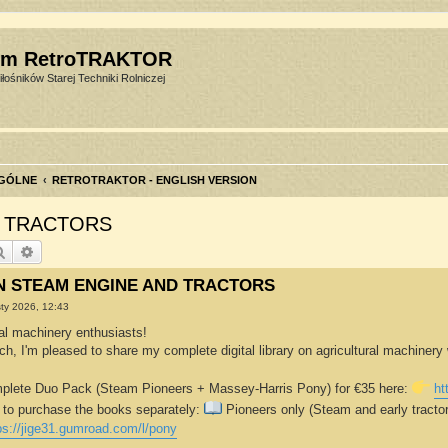
um RetroTRAKTOR
łośników Starej Techniki Rolniczej
GÓLNE
RETROTRAKTOR - ENGLISH VERSION
D TRACTORS
Szukaj
Wyszukiwanie zaawansowane
N STEAM ENGINE AND TRACTORS
sty 2026, 12:43
ural machinery enthusiasts!
rch, I'm pleased to share my complete digital library on agricultural machiner
mplete Duo Pack (Steam Pioneers + Massey-Harris Pony) for €35 here:
ht
 to purchase the books separately:
Pioneers only (Steam and early tracto
ps://jige31.gumroad.com/l/pony