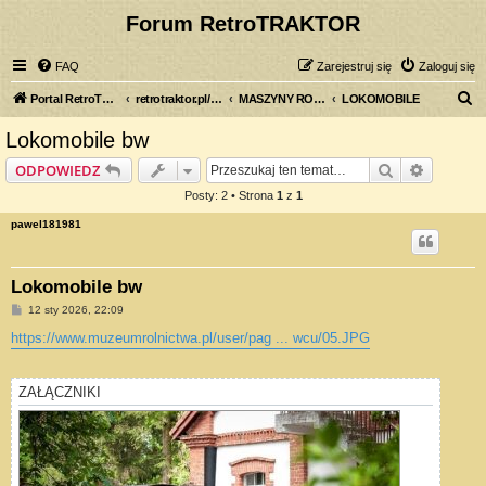
Forum RetroTRAKTOR
FAQ
Zarejestruj się
Zaloguj się
S
Portal RetroTRAKTOR.pl
retrotraktor.pl/forum
MASZYNY ROLNICZE
LOKOMOBILE
z
Lokomobile bw
u
Szukaj
Wyszuki
ODPOWIEDZ
k
Posty: 2 • Strona
1
z
1
a
pawel181981
j
Lokomobile bw
P
12 sty 2026, 22:09
o
s
https://www.muzeumrolnictwa.pl/user/pag ... wcu/05.JPG
t
ZAŁĄCZNIKI