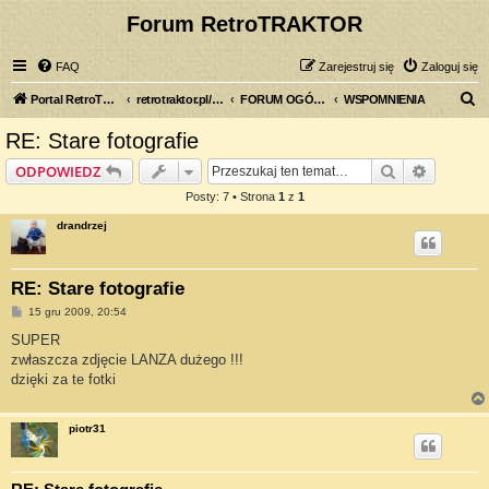
Forum RetroTRAKTOR
FAQ
Zarejestruj się
Zaloguj się
S
Portal RetroTRAKTOR.pl
retrotraktor.pl/forum
FORUM OGÓLNE
WSPOMNIENIA
z
RE: Stare fotografie
u
Szukaj
Wyszuki
ODPOWIEDZ
k
Posty: 7 • Strona
1
z
1
a
drandrzej
j
RE: Stare fotografie
P
15 gru 2009, 20:54
o
s
SUPER
t
zwłaszcza zdjęcie LANZA dużego !!!
dzięki za te fotki
piotr31