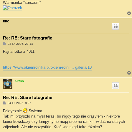
Warmianka *sarcasm*
RRC
Re: RE: Stare fotografie
P
03 lut 2026, 23:14
o
s
Fajna fotka z 4011
t
https://www.okiemrolnika.pl/okiem-rolni ... galeria/10
Ursus
Re: RE: Stare fotografie
P
04 lut 2026, 8:27
o
s
Faktycznie
Świetna.
t
Tak mi przyszło na myśl teraz, bo nigdy tego nie drążyłem - niektóre
kierunkowskazy czy lampy tylne mają srebrne ramki - widać na starych
zdjęciach. Ale nie wszystkie. Ktoś wie skąd taka różnica?