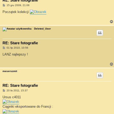
RE: Stare fotografie
P
15 gru 2009, 21:06
o
s
Początek kolekcji
t
Deleted_User
RE: Stare fotografie
P
01 lip 2010, 10:56
o
s
LANZ najlepszy !
t
meserszmit
RE: Stare fotografie
P
20 lis 2011, 15:37
o
s
Ursus c4011
t
Ciągniki eksportowane do Francji :