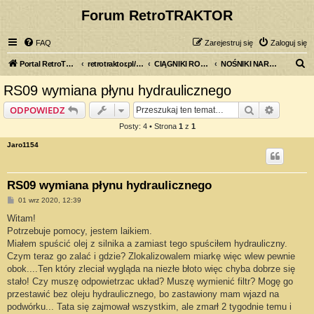
Forum RetroTRAKTOR
FAQ
Zarejestruj się
Zaloguj się
S
Portal RetroTRAKTOR.pl
retrotraktor.pl/forum
CIĄGNIKI ROLNICZE
NOŚNIKI NARZĘDZI
z
RS09 wymiana płynu hydraulicznego
u
Szukaj
Wyszuki
ODPOWIEDZ
k
Posty: 4 • Strona
1
z
1
a
Jaro1154
j
RS09 wymiana płynu hydraulicznego
P
01 wrz 2020, 12:39
o
s
Witam!
t
Potrzebuje pomocy, jestem laikiem.
Miałem spuścić olej z silnika a zamiast tego spuściłem hydrauliczny.
Czym teraz go zalać i gdzie? Zlokalizowalem miarkę więc wlew pewnie
obok....Ten który zleciał wygląda na niezłe błoto więc chyba dobrze się
stało! Czy muszę odpowietrzac układ? Muszę wymienić filtr? Mogę go
przestawić bez oleju hydraulicznego, bo zastawiony mam wjazd na
podwórku... Tata się zajmował wszystkim, ale zmarł 2 tygodnie temu i