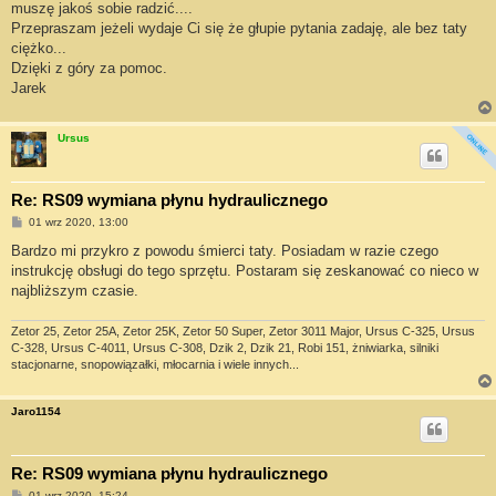
muszę jakoś sobie radzić....
Przepraszam jeżeli wydaje Ci się że głupie pytania zadaję, ale bez taty
ciężko...
Dzięki z góry za pomoc.
Jarek
Ursus
Re: RS09 wymiana płynu hydraulicznego
P
01 wrz 2020, 13:00
o
s
Bardzo mi przykro z powodu śmierci taty. Posiadam w razie czego
t
instrukcję obsługi do tego sprzętu. Postaram się zeskanować co nieco w
najbliższym czasie.
Zetor 25, Zetor 25A, Zetor 25K, Zetor 50 Super, Zetor 3011 Major, Ursus C-325, Ursus
C-328, Ursus C-4011, Ursus C-308, Dzik 2, Dzik 21, Robi 151, żniwiarka, silniki
stacjonarne, snopowiązałki, młocarnia i wiele innych...
Jaro1154
Re: RS09 wymiana płynu hydraulicznego
P
01 wrz 2020, 15:24