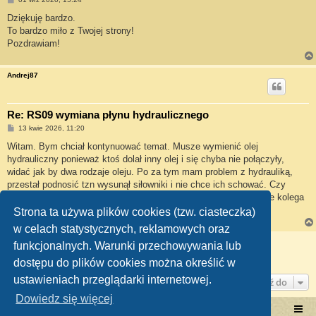
o
s
Dziękuję bardzo.
t
To bardzo miło z Twojej strony!
Pozdrawiam!
Andrej87
Re: RS09 wymiana płynu hydraulicznego
P
13 kwie 2026, 11:20
o
s
Witam. Bym chciał kontynuować temat. Musze wymienić olej
t
hydrauliczny ponieważ ktoś dolał inny olej i się chyba nie połączyły,
widać jak by dwa rodzaje oleju. Po za tym mam problem z hydrauliką,
przestał podnosić tzn wysunął siłowniki i nie chce ich schować. Czy
wymieniając olej hydrauliczny muszę wymienić jakieś filtry. Może kolega
URSUS podesłać instrukcje.
Strona ta używa plików cookies (tzw. ciasteczka)
w celach statystycznych, reklamowych oraz
ODPOWIEDZ
funkcjonalnych. Warunki przechowywania lub
Posty: 4 • Strona
1
z
1
dostępu do plików cookies można określić w
ustawieniach przeglądarki internetowej.
Przejdź do
Dowiedz się więcej
Portal RetroTRAKTOR.pl
retrotraktor.pl/forum