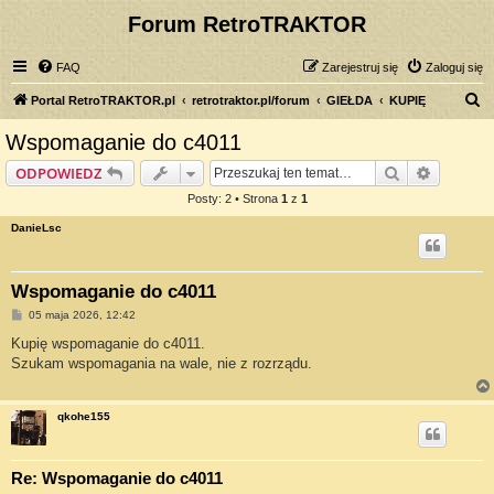
Forum RetroTRAKTOR
FAQ
Zarejestruj się
Zaloguj się
S
Portal RetroTRAKTOR.pl
retrotraktor.pl/forum
GIEŁDA
KUPIĘ
z
Wspomaganie do c4011
u
Szukaj
Wyszuki
ODPOWIEDZ
k
Posty: 2 • Strona
1
z
1
a
DanieLsc
j
Wspomaganie do c4011
P
05 maja 2026, 12:42
o
s
Kupię wspomaganie do c4011.
t
Szukam wspomagania na wale, nie z rozrządu.
qkohe155
Re: Wspomaganie do c4011