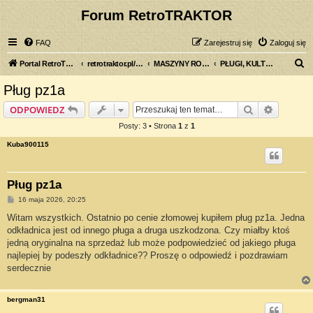
Forum RetroTRAKTOR
FAQ
Zarejestruj się
Zaloguj się
S
Portal RetroTRAKTOR.pl
retrotraktor.pl/forum
MASZYNY ROLNICZE
PŁUGI, KULTYWATORY, NARZĘDZIA UPRAWOWE
z
Pług pz1a
u
Szukaj
Wyszuki
ODPOWIEDZ
k
Posty: 3 • Strona
1
z
1
a
Kuba900115
j
Pług pz1a
P
16 maja 2026, 20:25
o
s
Witam wszystkich. Ostatnio po cenie złomowej kupiłem pług pz1a. Jedna
t
odkładnica jest od innego pługa a druga uszkodzona. Czy miałby ktoś
jedną oryginalna na sprzedaż lub może podpowiedzieć od jakiego pługa
najlepiej by podeszły odkładnice?? Proszę o odpowiedź i pozdrawiam
serdecznie
bergman31