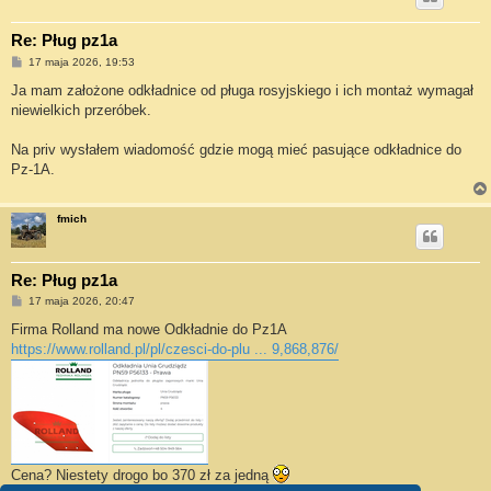
Re: Pług pz1a
P
17 maja 2026, 19:53
o
s
Ja mam założone odkładnice od pługa rosyjskiego i ich montaż wymagał
t
niewielkich przeróbek.
Na priv wysłałem wiadomość gdzie mogą mieć pasujące odkładnice do
Pz-1A.
fmich
Re: Pług pz1a
P
17 maja 2026, 20:47
o
s
Firma Rolland ma nowe Odkładnie do Pz1A
t
https://www.rolland.pl/pl/czesci-do-plu ... 9,868,876/
Cena? Niestety drogo bo 370 zł za jedną