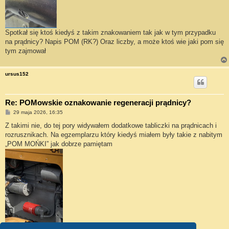
Spotkał się ktoś kiedyś z takim znakowaniem tak jak w tym przypadku
na prądnicy? Napis POM (RK?) Oraz liczby, a może ktoś wie jaki pom się
tym zajmował
ursus152
Re: POMowskie oznakowanie regeneracji prądnicy?
P
29 maja 2026, 16:35
o
s
Z takimi nie, do tej pory widywałem dodatkowe tabliczki na prądnicach i
t
rozrusznikach. Na egzemplarzu który kiedyś miałem były takie z nabitym
„POM MOŃKI” jak dobrze pamiętam