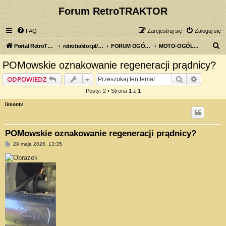
Forum RetroTRAKTOR
FAQ
Zarejestruj się
Zaloguj się
S
Portal RetroTRAKTOR.pl
retrotraktor.pl/forum
FORUM OGÓLNE
MOTO-OGÓLNIE
z
POMowskie oznakowanie regeneracji prądnicy?
u
Szukaj
Wyszuki
ODPOWIEDZ
k
Posty: 2 • Strona
1
z
1
a
limontv
j
POMowskie oznakowanie regeneracji prądnicy?
P
29 maja 2026, 13:35
o
s
t