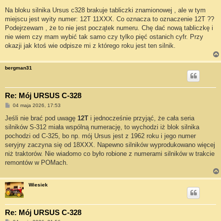
o
s
Na bloku silnika Ursus c328 brakuje tabliczki znamionowej , ale w tym
t
miejscu jest wyity numer: 12T 11XXX. Co oznacza to oznaczenie 12T ??
Podejrzewam , że to nie jest początek numeru. Chę dać nową tabliczkę i
nie wiem czy mam wybić tak samo czy tylko pięć ostanich cyfr. Przy
okazji jak ktoś wie odpisze mi z którego roku jest ten silnik.
bergman31
Re: Mój URSUS C-328
P
04 maja 2026, 17:53
o
s
Jeśli nie brać pod uwagę
12T
i jednocześnie przyjąć, że cała seria
t
silników S-312 miała wspólną numerację, to wychodzi iż blok silnika
pochodzi od C-325, bo np. mój Ursus jest z 1962 roku i jego numer
seryjny zaczyna się od 18XXX. Napewno silników wyprodukowano więcej
niż traktorów. Nie wiadomo co było robione z numerami silników w trakcie
remontów w POMach.
Wiesiek
Re: Mój URSUS C-328