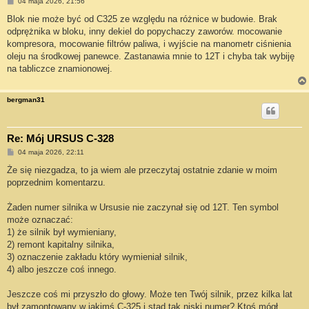
P
04 maja 2026, 21:56
o
s
Blok nie może być od C325 ze względu na różnice w budowie. Brak
t
odprężnika w bloku, inny dekiel do popychaczy zaworów. mocowanie
kompresora, mocowanie filtrów paliwa, i wyjście na manometr ciśnienia
oleju na środkowej panewce. Zastanawia mnie to 12T i chyba tak wybiję
na tabliczce znamionowej.
bergman31
Re: Mój URSUS C-328
P
04 maja 2026, 22:11
o
s
Że się niezgadza, to ja wiem ale przeczytaj ostatnie zdanie w moim
t
poprzednim komentarzu.
Żaden numer silnika w Ursusie nie zaczynał się od 12T. Ten symbol
może oznaczać:
1) że silnik był wymieniany,
2) remont kapitalny silnika,
3) oznaczenie zakładu który wymieniał silnik,
4) albo jeszcze coś innego.
Jeszcze coś mi przyszło do głowy. Może ten Twój silnik, przez kilka lat
był zamontowany w jakimś C-325 i stąd tak niski numer? Ktoś mógł