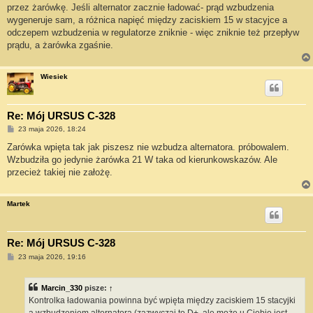
przez żarówkę. Jeśli alternator zacznie ładować- prąd wzbudzenia
wygeneruje sam, a różnica napięć między zaciskiem 15 w stacyjce a
odczepem wzbudzenia w regulatorze zniknie - więc zniknie też przepływ
prądu, a żarówka zgaśnie.
Wiesiek
Re: Mój URSUS C-328
P
23 maja 2026, 18:24
o
s
Zarówka wpięta tak jak piszesz nie wzbudza alternatora. próbowalem.
t
Wzbudziła go jedynie żarówka 21 W taka od kierunkowskazów. Ale
przecież takiej nie założę.
Martek
Re: Mój URSUS C-328
P
23 maja 2026, 19:16
o
s
t
Marcin_330
pisze:
↑
Kontrolka ładowania powinna być wpięta między zaciskiem 15 stacyjki