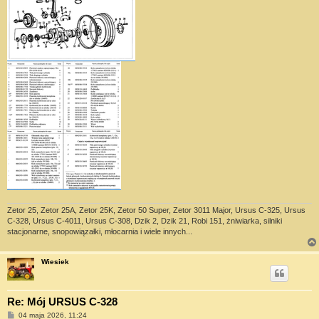
Zetor 25, Zetor 25A, Zetor 25K, Zetor 50 Super, Zetor 3011 Major, Ursus C-325, Ursus
C-328, Ursus C-4011, Ursus C-308, Dzik 2, Dzik 21, Robi 151, żniwiarka, silniki
stacjonarne, snopowiązałki, młocarnia i wiele innych...
Wiesiek
Re: Mój URSUS C-328
P
04 maja 2026, 11:24