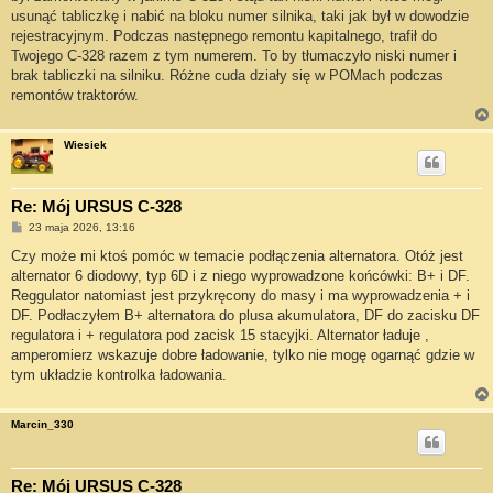
usunąć tabliczkę i nabić na bloku numer silnika, taki jak był w dowodzie
rejestracyjnym. Podczas następnego remontu kapitalnego, trafił do
Twojego C-328 razem z tym numerem. To by tłumaczyło niski numer i
brak tabliczki na silniku. Różne cuda działy się w POMach podczas
remontów traktorów.
Wiesiek
Re: Mój URSUS C-328
P
23 maja 2026, 13:16
o
s
Czy może mi ktoś pomóc w temacie podłączenia alternatora. Otóż jest
t
alternator 6 diodowy, typ 6D i z niego wyprowadzone końcówki: B+ i DF.
Reggulator natomiast jest przykręcony do masy i ma wyprowadzenia + i
DF. Podłaczyłem B+ alternatora do plusa akumulatora, DF do zacisku DF
regulatora i + regulatora pod zacisk 15 stacyjki. Alternator ładuje ,
amperomierz wskazuje dobre ładowanie, tylko nie mogę ogarnąć gdzie w
tym układzie kontrolka ładowania.
Marcin_330
Re: Mój URSUS C-328