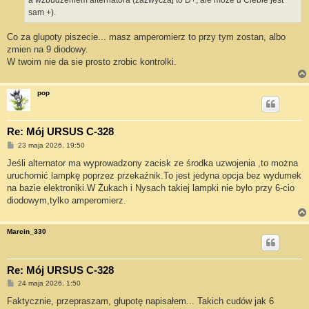
a wzbudzeniem alternatora (zazwyczaj to D+, ale może u Ciebie jest
sam +).
Co za glupoty piszecie... masz amperomierz to przy tym zostan, albo
zmien na 9 diodowy.
W twoim nie da sie prosto zrobic kontrolki.
pop
Re: Mój URSUS C-328
P
23 maja 2026, 19:50
o
s
Jeśli alternator ma wyprowadzony zacisk ze środka uzwojenia ,to można
t
uruchomić lampkę poprzez przekaźnik.To jest jedyna opcja bez wydumek
na bazie elektroniki.W Żukach i Nysach takiej lampki nie było przy 6-cio
diodowym,tylko amperomierz.
Marcin_330
Re: Mój URSUS C-328
P
24 maja 2026, 1:50
o
s
Faktycznie, przepraszam, głupotę napisałem... Takich cudów jak 6
t