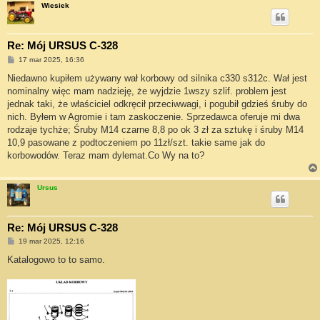
Wiesiek
Re: Mój URSUS C-328
P
17 mar 2025, 16:36
o
s
Niedawno kupiłem używany wał korbowy od silnika c330 s312c. Wał jest
t
nominalny więc mam nadzieję, że wyjdzie 1wszy szlif. problem jest
jednak taki, że właściciel odkręcił przeciwwagi, i pogubił gdzieś śruby do
nich. Byłem w Agromie i tam zaskoczenie. Sprzedawca oferuje mi dwa
rodzaje tychże; Śruby M14 czarne 8,8 po ok 3 zł za sztukę i śruby M14
10,9 pasowane z podtoczeniem po 11zł/szt. takie same jak do
korbowodów. Teraz mam dylemat.Co Wy na to?
Ursus
Re: Mój URSUS C-328
P
19 mar 2025, 12:16
o
s
Katalogowo to to samo.
t