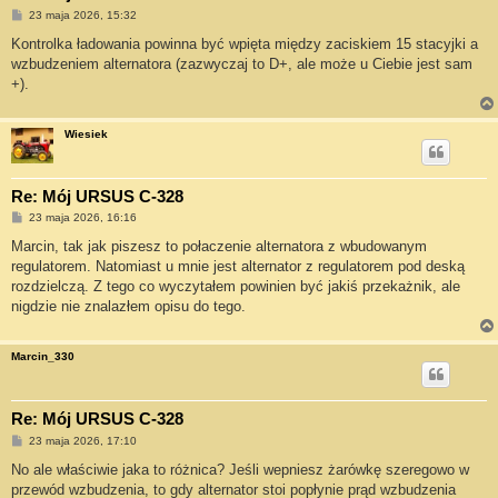
P
23 maja 2026, 15:32
o
s
Kontrolka ładowania powinna być wpięta między zaciskiem 15 stacyjki a
t
wzbudzeniem alternatora (zazwyczaj to D+, ale może u Ciebie jest sam
+).
Wiesiek
Re: Mój URSUS C-328
P
23 maja 2026, 16:16
o
s
Marcin, tak jak piszesz to połaczenie alternatora z wbudowanym
t
regulatorem. Natomiast u mnie jest alternator z regulatorem pod deską
rozdzielczą. Z tego co wyczytałem powinien być jakiś przekażnik, ale
nigdzie nie znalazłem opisu do tego.
Marcin_330
Re: Mój URSUS C-328
P
23 maja 2026, 17:10
o
s
No ale właściwie jaka to różnica? Jeśli wepniesz żarówkę szeregowo w
t
przewód wzbudzenia, to gdy alternator stoi popłynie prąd wzbudzenia