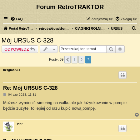
Forum RetroTRAKTOR
FAQ
Zarejestruj się
Zaloguj się
S
Portal RetroTRAKTOR.pl
retrotraktor.pl/forum
CIĄGNIKI ROLNICZE
URSUS
z
Mój URSUS C-328
u
Szukaj
Wyszuki
ODPOWIEDZ
k
a
1
2
3
Poprzednia
Posty: 59
j
bergman31
Re: Mój URSUS C-328
P
04 cze 2023, 11:31
o
s
Możesz wymienić simering na wałku ale jak łożyskowanie w pompie
t
będzie zużyte, to lepiej od razu kupić nową pompę.
pop