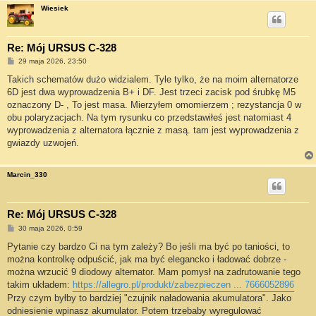
Wiesiek
Re: Mój URSUS C-328
P
29 maja 2026, 23:50
o
s
Takich schematów dużo widzialem. Tyle tylko, że na moim alternatorze
t
6D jest dwa wyprowadzenia B+ i DF. Jest trzeci zacisk pod śrubkę M5
oznaczony D- , To jest masa. Mierzyłem omomierzem ; rezystancja 0 w
obu polaryzacjach. Na tym rysunku co przedstawiłeś jest natomiast 4
wyprowadzenia z alternatora łącznie z masą. tam jest wyprowadzenia z
gwiazdy uzwojeń.
Marcin_330
Re: Mój URSUS C-328
P
30 maja 2026, 0:59
o
s
Pytanie czy bardzo Ci na tym zależy? Bo jeśli ma być po taniości, to
t
można kontrolkę odpuścić, jak ma być elegancko i ładować dobrze -
można wrzucić 9 diodowy alternator. Mam pomysł na zadrutowanie tego
takim układem:
https://allegro.pl/produkt/zabezpieczen ... 7666052896
Przy czym byłby to bardziej "czujnik naładowania akumulatora". Jako
odniesienie wpinasz akumulator. Potem trzebaby wyregulować