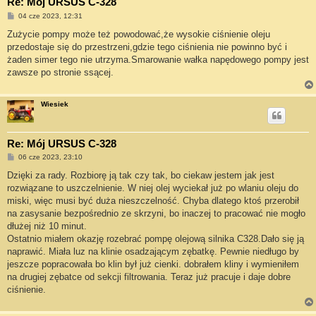
Re: Mój URSUS C-328
P
04 cze 2023, 12:31
o
s
Zużycie pompy może też powodować,że wysokie ciśnienie oleju
t
przedostaje się do przestrzeni,gdzie tego ciśnienia nie powinno być i
żaden simer tego nie utrzyma.Smarowanie wałka napędowego pompy jest
zawsze po stronie ssącej.
Wiesiek
Re: Mój URSUS C-328
P
06 cze 2023, 23:10
o
s
Dzięki za rady. Rozbiorę ją tak czy tak, bo ciekaw jestem jak jest
t
rozwiązane to uszczelnienie. W niej olej wyciekał już po wlaniu oleju do
miski, więc musi być duża nieszczelność. Chyba dlatego ktoś przerobił
na zasysanie bezpośrednio ze skrzyni, bo inaczej to pracować nie mogło
dłużej niż 10 minut.
Ostatnio miałem okazję rozebrać pompę olejową silnika C328.Dało się ją
naprawić. Miała luz na klinie osadzającym zębatkę. Pewnie niedługo by
jeszcze popracowała bo klin był już cienki. dobrałem kliny i wymieniłem
na drugiej zębatce od sekcji filtrowania. Teraz już pracuje i daje dobre
ciśnienie.