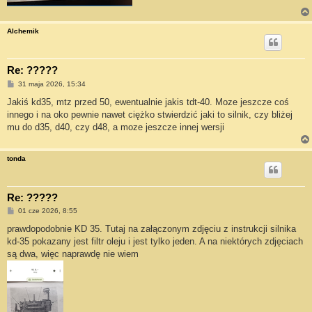
Alchemik
Re: ?????
P
31 maja 2026, 15:34
o
s
Jakiś kd35, mtz przed 50, ewentualnie jakis tdt-40. Moze jeszcze coś
t
innego i na oko pewnie nawet ciężko stwierdzić jaki to silnik, czy bliżej
mu do d35, d40, czy d48, a moze jeszcze innej wersji
tonda
Re: ?????
P
01 cze 2026, 8:55
o
s
prawdopodobnie KD 35. Tutaj na załączonym zdjęciu z instrukcji silnika
t
kd-35 pokazany jest filtr oleju i jest tylko jeden. A na niektórych zdjęciach
są dwa, więc naprawdę nie wiem