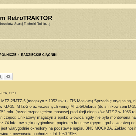
um RetroTRAKTOR
łośników Starej Techniki Rolniczej
 ROLNICZE
RADZIECKIE CIĄGNIKI
Szukaj
Wyszukiwanie zaawansowane
2026, 11:11
a MTZ-2/MTZ-5 (magazyn z 1952 roku - ZIS Moskwa) Sprzedaję oryginalną, ni
ów KD-35, MTZ-2 oraz wczesnych wersji MTZ-5/Belarus (do silników serii D-35
52 roku (przed rozpoczęciem masowej produkcji ciągników MTZ-2 w 1953 rok
Stan części: Unikatowy magazyn z epoki: Głowica nigdy nie była montowana n
z 74 lata, owinięta oryginalnym papierem konserwującym i grubą warstwą och
 jest wiarygodnie określony na podstawie napisu ЗИС MOCKBA. Zakład nosił 
owica z pewnością pochodzi z lat 1950-1956.